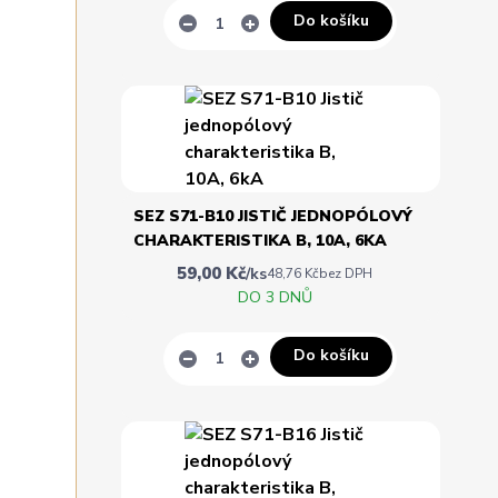
Do košíku
SEZ S71-B10 JISTIČ JEDNOPÓLOVÝ
CHARAKTERISTIKA B, 10A, 6KA
59,00 Kč
/
ks
48,76 Kč
bez DPH
DO 3 DNŮ
Do košíku