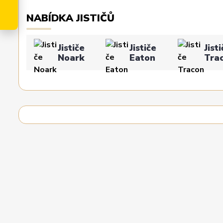
NABÍDKA JISTIČŮ
Jističe
Jističe
Jist
Noark
Eaton
Tra