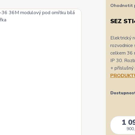
Ohodnotit 
SEZ STI
Elektrický 
rozvodnice 
celkem 36 m
IP 30. Rozb
+ příslušný
PRODUKT
Dostupnos
1 0
900,