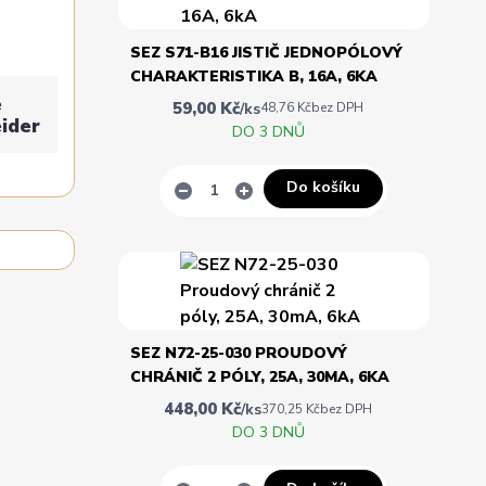
SEZ S71-B16 JISTIČ JEDNOPÓLOVÝ
CHARAKTERISTIKA B, 16A, 6KA
e
59,00 Kč
/
ks
48,76 Kč
bez DPH
ider
DO 3 DNŮ
Do košíku
SEZ N72-25-030 PROUDOVÝ
CHRÁNIČ 2 PÓLY, 25A, 30MA, 6KA
448,00 Kč
/
ks
370,25 Kč
bez DPH
DO 3 DNŮ