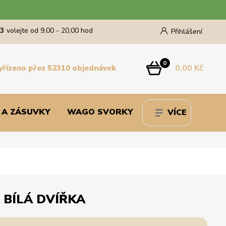
43
volejte od 9,00 - 20,00 hod
Přihlášení
0
0,00 Kč
yřízeno přes 52310 objednávek
 A ZÁSUVKY
WAGO SVORKY
VÍCE
 BÍLÁ DVÍŘKA