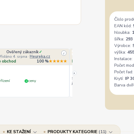
Číslo prod
EAN kód:
hloubka:
šířka:
293
Výrobce:
Ověřený zákazník
✓
Veronika Veverková
výška:
45
i
Přidáno 4. srpna
·
Heureka.cz
Přidáno 4. srpna
·
Goo
Instalace:
e obchod
100 %
★★★★★
Doporučuje obchod
10
Počet mod
Počet řad:
»
Krytí:
IP 3
Široký výběr, milý a vstřícný perso
řízení
ceny
+
jedině doporučit.
Barva dvíř
KE STAŽENÍ
PRODUKTY KATEGORIE
11