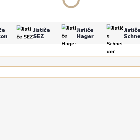
iče
Jističe
Jističe
Jistič
con
SEZ
Hager
Schne