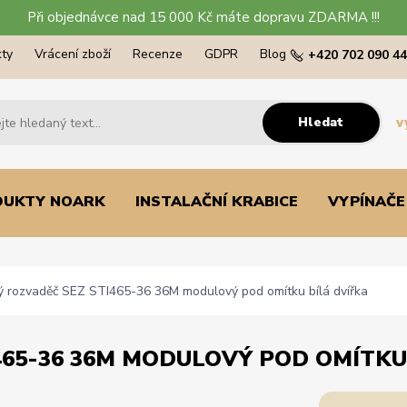
Při objednávce nad 15 000 Kč máte dopravu ZDARMA !!!
ty
Vrácení zboží
Recenze
GDPR
Blog
+420 702 090 4
Hledat
v
DUKTY NOARK
INSTALAČNÍ KRABICE
VYPÍNAČE
ý rozvaděč SEZ STI465-36 36M modulový pod omítku bílá dvířka
465-36 36M MODULOVÝ POD OMÍTKU