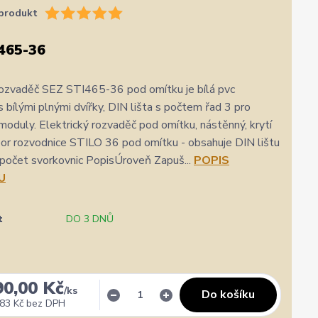
produkt
465-36
rozvaděč SEZ STI465-36 pod omítku je bílá pvc
s bílými plnými dvířky, DIN lišta s počtem řad 3 pro
oduly. Elektrický rozvaděč pod omítku, nástěnný, krytí
or rozvodnice STILO 36 pod omítku - obsahuje DIN lištu
 počet svorkovnic PopisÚroveň Zapuš...
POPIS
U
t
DO 3 DNŮ
90,00 Kč
/
ks
Do košíku
83 Kč
bez DPH