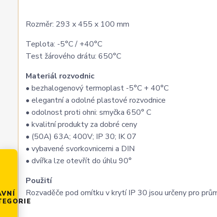
Rozměr: 293 x 455 x 100 mm
Teplota: -5°C / +40°C
Test žárového drátu: 650°C
Materiál rozvodnic
• bezhalogenový termoplast -5°C + 40°C
• elegantní a odolné plastové rozvodnice
• odolnost proti ohni: smyčka 650° C
• kvalitní produkty za dobré ceny
• (50A) 63A; 400V; IP 30; IK 07
• vybavené svorkovnicemi a DIN
• dvířka lze otevřít do úhlu 90°
Použití
Rozvaděče pod omítku v krytí IP 30 jsou určeny pro prům
AVNÍ
TEGORIE