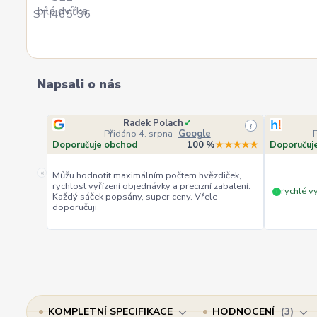
Napsali o nás
Radek Polach
✓
i
Přidáno 4. srpna
·
Google
Doporučuje obchod
100 %
★★★★★
Doporučuj
«
Můžu hodnotit maximálním počtem hvězdiček,
rychlost vyřízení objednávky a precizní zabalení.
rychlé vy
+
Každý sáček popsány, super ceny. Vřele
doporučuji
KOMPLETNÍ SPECIFIKACE
HODNOCENÍ
3