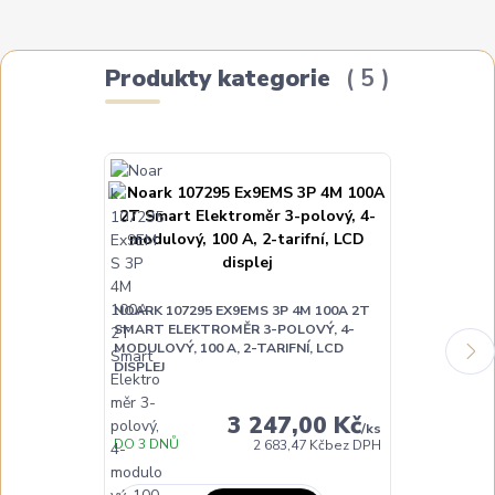
Produkty kategorie
5
NOARK 107295 EX9EMS 3P 4M 100A 2T
NOARK 10729
SMART ELEKTROMĚR 3-POLOVÝ, 4-
2T SMART EL
MODULOVÝ, 100 A, 2-TARIFNÍ, LCD
MODULOVÝ, 1
DISPLEJ
KOMUNIKACE, 
3 247,00 Kč
/
ks
DO 3 DNŮ
DO TÝDNE
2 683,47 Kč
bez DPH