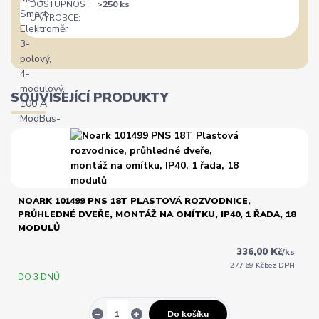
DOSTUPNOST
>250 ks
U VÝROBCE:
SOUVISEJÍCÍ PRODUKTY
NOARK 101499 PNS 18T PLASTOVÁ ROZVODNICE,
PRŮHLEDNÉ DVEŘE, MONTÁŽ NA OMÍTKU, IP40, 1 ŘADA, 18
MODULŮ
336,00 Kč
/
ks
277,69 Kč
bez DPH
DO 3 DNŮ
Do košíku