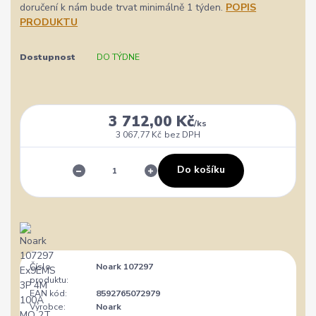
doručení k nám bude trvat minimálně 1 týden.
POPIS
PRODUKTU
Dostupnost
DO TÝDNE
3 712,00 Kč
/
ks
3 067,77 Kč
bez DPH
Do košíku
Číslo
Noark 107297
produktu:
EAN kód:
8592765072979
Výrobce:
Noark