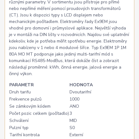
různými parametry. V sortimentu jsou přístroje pro přímé
nebo nepřímé měření pomocí proudových transformátorů
(CT). Jsou k dispozici typy s LCD displejem nebo
mechanickým počítadlem. Elektroměry řady Ex9EM jsou
vhodné pro domovní i průmyslové aplikace. Největší výhoda
je v montáži na DIN lišty v rozvodnicích. Najdou své uplatnění
kdekoliv, kde je potřeba měřit spotřebu energie. Elektroměry
jsou nabízeny v 1 nebo 4 modulové šířce. Typ Ex9EM 1P 1M
80A MO MT podporuje jako jediný multi-tarifní mód s
komunikací RS485-ModBus, která dokáže číst a zobrazit
následují proměnné: kWh, činná energie, jalová energie a
činný výkon.
PARAMETR
HODNOTA
Druh tarifu
Dvoutarifní
Frekvence pulzů
1000
Se zámkovým kódem
ANO
Počet pozic celkem (počítadlo)
3
Schválení
MID
Pulzní typ
S0
Tarifní kontrola
Externí