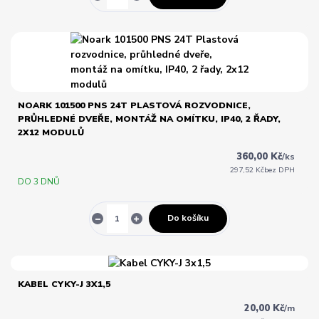
NOARK 101500 PNS 24T PLASTOVÁ ROZVODNICE,
PRŮHLEDNÉ DVEŘE, MONTÁŽ NA OMÍTKU, IP40, 2 ŘADY,
2X12 MODULŮ
360,00 Kč
/
ks
297,52 Kč
bez DPH
DO 3 DNŮ
Do košíku
KABEL CYKY-J 3X1,5
20,00 Kč
/
m