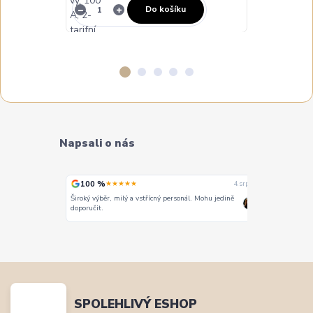
Do košíku
Napsali o nás
100 %
100 %
★★★★★
★
4. srpna
4. srpna
Široký výběr, milý a vstřícný personál. Mohu jedině
Vše super
doporučit.
SPOLEHLIVÝ ESHOP