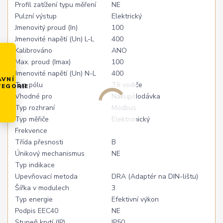
Profil zatížení typu měření
NE
Pulzní výstup
Elektrický
Jmenovitý proud (In)
100
Jmenovité napětí (Un) L-L
400
Kalibrováno
ANO
Max. proud (Imax)
100
Jmenovité napětí (Un) N-L
400
AVNÍ
Typ pólu
Tři vodiče
TEGORIE
Vhodné pro
Nákup/dodávka
Typ rozhraní
Modbus
Typ měřiče
Elektronický
Frekvence
Třída přesnosti
B
Únikový mechanismus
NE
Typ indikace
Upevňovací metoda
DRA (Adaptér na DIN-lištu)
Šířka v modulech
3
Typ energie
Efektivní výkon
Podpis EEC40
NE
Stupeň krytí (IP)
IP50