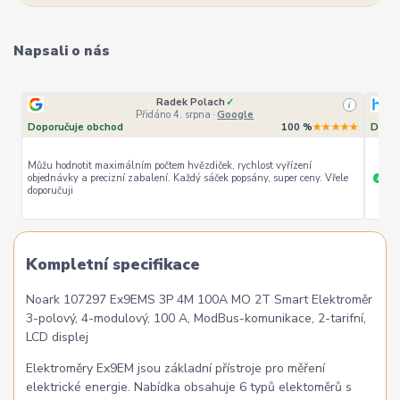
Napsali o nás
Radek Polach
✓
i
Přidáno 4. srpna
·
Google
Doporučuje obchod
100 %
★★★★★
Dopor
Můžu hodnotit maximálním počtem hvězdiček, rychlost vyřízení
objednávky a precizní zabalení. Každý sáček popsány, super ceny. Vřele
ryc
+
doporučuji
Kompletní specifikace
Noark 107297 Ex9EMS 3P 4M 100A MO 2T Smart Elektroměr
3-polový, 4-modulový, 100 A, ModBus-komunikace, 2-tarifní,
LCD displej
Elektroměry Ex9EM jsou základní přístroje pro měření
elektrické energie. Nabídka obsahuje 6 typů elektoměrů s