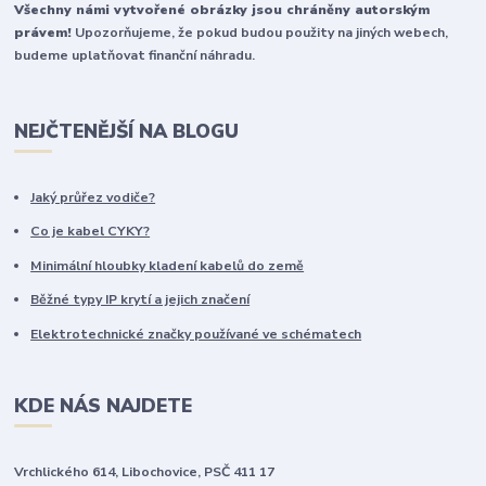
Všechny námi vytvořené obrázky jsou chráněny autorským
právem!
Upozorňujeme, že pokud budou použity na jiných webech,
budeme uplatňovat finanční náhradu.
NEJČTENĚJŠÍ NA BLOGU
Jaký průřez vodiče?
Co je kabel CYKY?
Minimální hloubky kladení kabelů do země
Běžné typy IP krytí a jejich značení
Elektrotechnické značky používané ve schématech
KDE NÁS NAJDETE
Vrchlického 614, Libochovice, PSČ 411 17