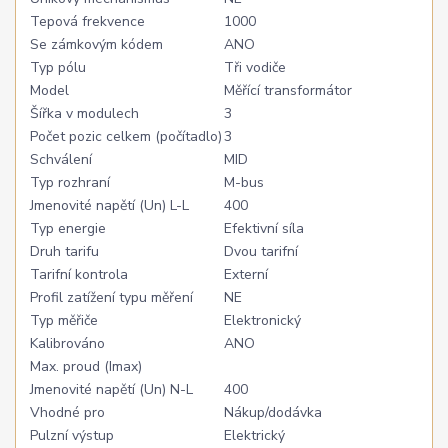
Tepová frekvence
1000
Se zámkovým kódem
ANO
Typ pólu
Tři vodiče
Model
Měřící transformátor
Šířka v modulech
3
Počet pozic celkem (počítadlo)
3
Schválení
MID
Typ rozhraní
M-bus
Jmenovité napětí (Un) L-L
400
Typ energie
Efektivní síla
Druh tarifu
Dvou tarifní
Tarifní kontrola
Externí
Profil zatížení typu měření
NE
Typ měřiče
Elektronický
Kalibrováno
ANO
Max. proud (Imax)
Jmenovité napětí (Un) N-L
400
Vhodné pro
Nákup/dodávka
Pulzní výstup
Elektrický