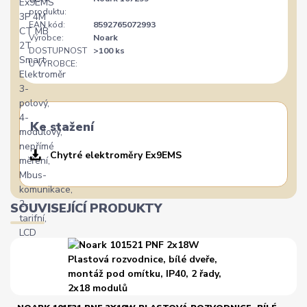
produktu:
EAN kód:
8592765072993
Výrobce:
Noark
DOSTUPNOST
>100 ks
U VÝROBCE:
Ke stažení
Chytré elektroměry Ex9EMS
SOUVISEJÍCÍ PRODUKTY