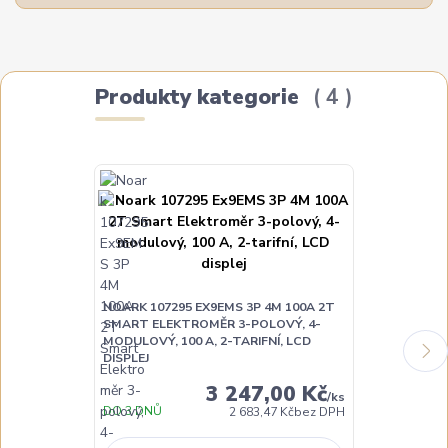
Produkty kategorie
4
NOARK 107295 EX9EMS 3P 4M 100A 2T
NOARK 10729
SMART ELEKTROMĚR 3-POLOVÝ, 4-
2T SMART EL
MODULOVÝ, 100 A, 2-TARIFNÍ, LCD
MODULOVÝ, 1
DISPLEJ
KOMUNIKACE, 
3 247,00 Kč
/
ks
DO 3 DNŮ
DO TÝDNE
2 683,47 Kč
bez DPH