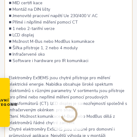
■ MID certifi kace
■ Montáž na DIN lišty
■ Jmenovité pracovní napětí Ue 230/400 V AC
■ Přímé i něpřímé měření pomocí CT
■ 1 nebo 2-tarifní verze
■ LCD displej
■ Možnost M-Bus nebo ModBus komunikace
■ Šířka přístroje 1, 2 nebo 4 moduly
■ Infračervené oko
■ Software i hardware pro IR komunikaci
Elektroměry Ex9EMS jsou chytré přístroje pro měření
elektrické energie. Nabídka obsahuje široké spekturm
elektoměrů s různými parametry. V sortimentu jsou přístroje
pro přímé nebo nepřímé měření pomocí proudových
AVNÍ
transformátorů (CT). LCD displej je samozřejmostí společně s
TEGORIE
infračerveným okénkem pro snadné
čtení. Možnost komunikace M-Bus nebo ModBus dělá z
elektroměrů řádné chytré zařízení.
Chytré elektroměry Ex9EMS jsou vhodné pro domovní i
průmyslové aplikace. Největší výhoda je v montáži