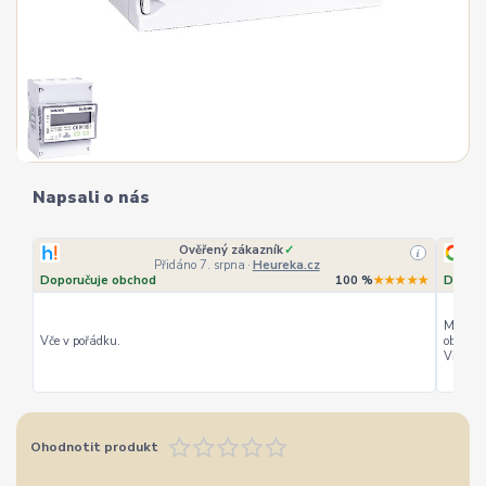
Napsali o nás
Ověřený zákazník
✓
i
Přidáno 7. srpna
·
Heureka.cz
Doporučuje obchod
100 %
★★★★★
Doporu
Můžu ho
Vče v pořádku.
objedná
Vřele d
Ohodnotit produkt