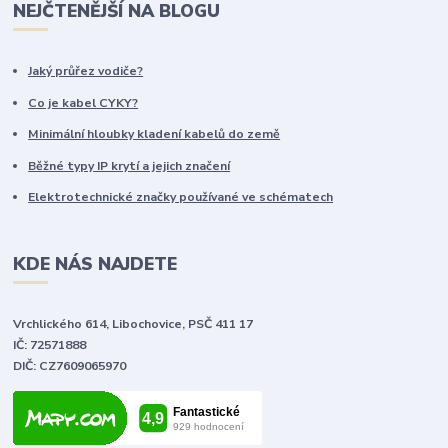
NEJČTENĚJŠÍ NA BLOGU
Jaký průřez vodiče?
Co je kabel CYKY?
Minimální hloubky kladení kabelů do země
Běžné typy IP krytí a jejich značení
Elektrotechnické značky používané ve schématech
KDE NÁS NAJDETE
Vrchlického 614, Libochovice, PSČ 411 17
IČ: 72571888
DIČ: CZ7609065970