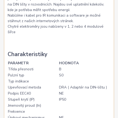
na DIN lišty v rozvodnicích. Najdou své uplatnění kdekoliv,
kde je potřeba měřit spotřebu energii.
Nabízíme i kabel pro IR komunikaci a software je možné
stáhnut z našich internetových stránek.
Chytré elektroměry jsou nabízeny v 1, 2 nebo 4 modulové
šířce
Charakteristiky
PARAMETR
HODNOTA
Třída přesnosti
B
Pulzní typ
S0
Typ indikace
Upevňovací metoda
DRA ( Adaptér na DIN-lištu )
Podpis EEC40
NE
Stupeň krytí (IP)
IP50
Jmenovitý proud (In)
Frekvence
Únikový mechanismus
NE