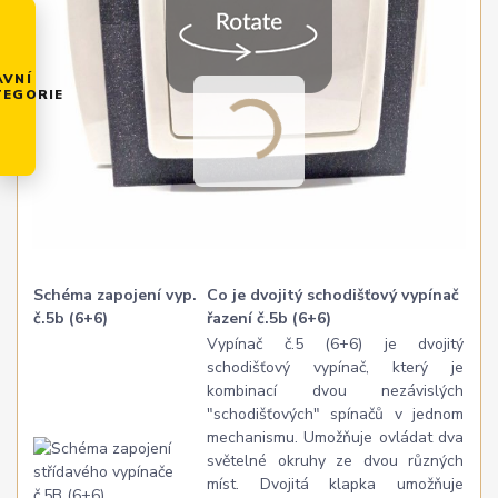
AVNÍ
TEGORIE
Schéma zapojení vyp.
Co je dvojitý schodišťový vypínač
č.5b (6+6)
řazení č.5b (6+6)
Vypínač č.5 (6+6) je dvojitý
schodišťový vypínač, který je
kombinací dvou nezávislých
"schodišťových" spínačů v jednom
mechanismu. Umožňuje ovládat dva
světelné okruhy ze dvou různých
míst. Dvojitá klapka umožňuje