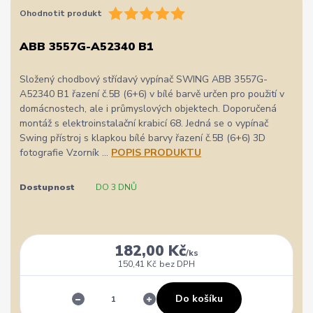
Ohodnotit produkt
ABB 3557G-A52340 B1
Složený chodbový střídavý vypínač SWING ABB 3557G-
A52340 B1 řazení č.5B (6+6) v bílé barvě určen pro použití v
domácnostech, ale i průmyslových objektech. Doporučená
montáž s elektroinstalační krabicí 68. Jedná se o vypínač
Swing přístroj s klapkou bílé barvy řazení č.5B (6+6) 3D
fotografie Vzorník ...
POPIS PRODUKTU
Dostupnost
DO 3 DNŮ
182,00 Kč
/
ks
150,41 Kč
bez DPH
Do košíku