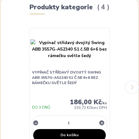
Produkty kategorie
4
VYPÍNAČ STŘÍDAVÝ DVOJITÝ SWING
VYPÍNAČ STŘ
ABB 3557G-A52340 S1 Č.5B 6+6 BEZ
ABB 3557G-A5
RÁMEČKU SVĚTLE ŠEDÝ
RÁMEČKU HN
186,00 Kč
/
ks
DO 3 DNŮ
DO 3 DNŮ
153,72 Kč
bez DPH
Do košíku