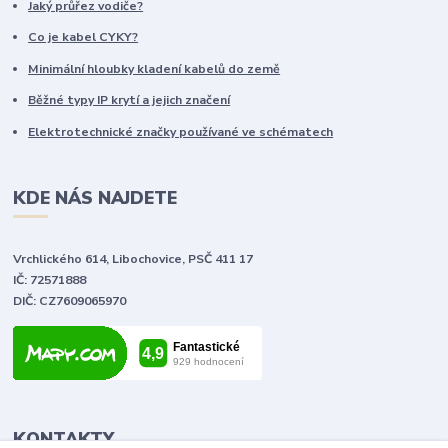
Jaký průřez vodiče?
Co je kabel CYKY?
Minimální hloubky kladení kabelů do země
Běžné typy IP krytí a jejich značení
Elektrotechnické značky používané ve schématech
KDE NÁS NAJDETE
Vrchlického 614, Libochovice, PSČ 411 17
IČ: 72571888
DIČ: CZ7609065970
KONTAKTY