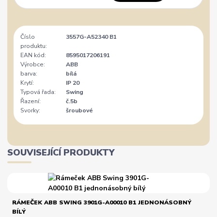
Číslo
3557G-A52340 B1
produktu:
EAN kód:
8595017206191
Výrobce:
ABB
barva:
bílá
Krytí:
IP 20
Typová řada:
Swing
Řazení:
č.5b
Svorky:
šroubové
SOUVISEJÍCÍ PRODUKTY
RÁMEČEK ABB SWING 3901G-A00010 B1 JEDNONÁSOBNÝ
BÍLÝ