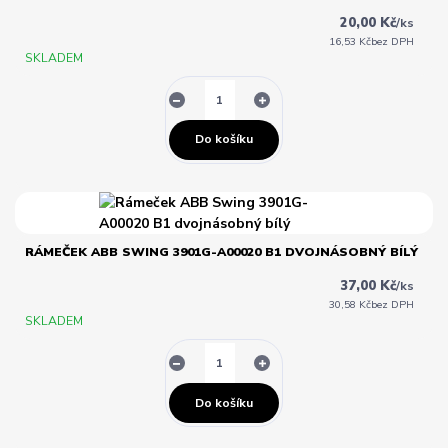
20,00 Kč
/
ks
16,53 Kč
bez DPH
SKLADEM
Do košíku
RÁMEČEK ABB SWING 3901G-A00020 B1 DVOJNÁSOBNÝ BÍLÝ
37,00 Kč
/
ks
30,58 Kč
bez DPH
SKLADEM
Do košíku