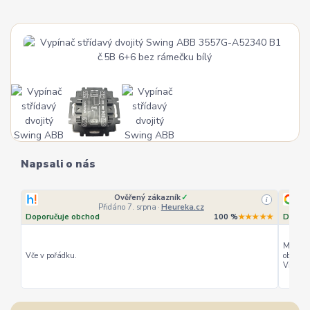
Napsali o nás
Ověřený zákazník
✓
i
Přidáno 7. srpna
·
Heureka.cz
Doporučuje obchod
100 %
★★★★★
Doporu
Můžu ho
Vče v pořádku.
objedná
Vřele d