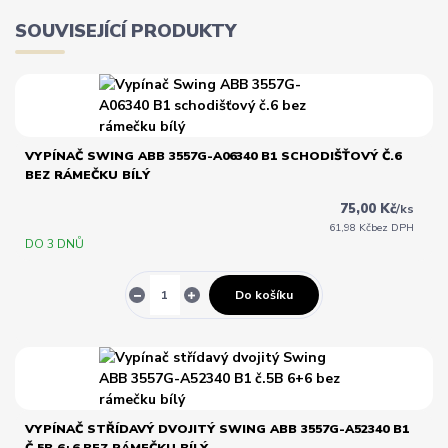
SOUVISEJÍCÍ PRODUKTY
VYPÍNAČ SWING ABB 3557G-A06340 B1 SCHODIŠŤOVÝ Č.6
BEZ RÁMEČKU BÍLÝ
75,00 Kč
/
ks
61,98 Kč
bez DPH
DO 3 DNŮ
Do košíku
VYPÍNAČ STŘÍDAVÝ DVOJITÝ SWING ABB 3557G-A52340 B1