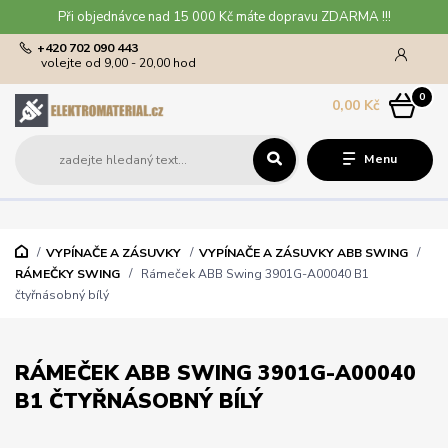
Při objednávce nad 15 000 Kč máte dopravu ZDARMA !!!
+420 702 090 443
volejte od 9,00 - 20,00 hod
0
0,00 Kč
Menu
VYPÍNAČE A ZÁSUVKY
VYPÍNAČE A ZÁSUVKY ABB SWING
RÁMEČKY SWING
Rámeček ABB Swing 3901G-A00040 B1
čtyřnásobný bílý
RÁMEČEK ABB SWING 3901G-A00040
B1 ČTYŘNÁSOBNÝ BÍLÝ