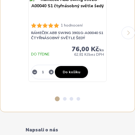
RÁMEČEK ABB
1 hodnocení
ČTYŘNÁSOBN
RÁMEČEK ABB SWING 3901G-A00040 S1
ČTYŘNÁSOBNÝ SVĚTLE ŠEDÝ
76,00 Kč
/
ks
DO TÝDNE
DO TÝDNE
62,81 Kč
bez DPH
Do košíku
Napsali o nás