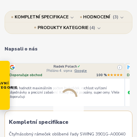
KOMPLETNÍ SPECIFIKACE
HODNOCENÍ
3
PRODUKTY KATEGORIE
4
Napsali o nás
Radek Polach
✓
i
Přidáno 4. srpna
·
Google
Doporučuje obchod
100 %
★★★★★
Dopor
AVNÍ
TEGORIE
Můžu hodnotit maximálním počtem hvězdiček, rychlost vyřízení
objednávky a precizní zabalení. Každý sáček popsány, super ceny. Vřele
ryc
+
doporučuji
Kompletní specifikace
Čtyřnásobný rámeček oblíbené řady SWING 3901G-A00040