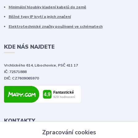
Minimální hloubky kladení kabelů do země
Běžné typy IP krytí a jejich značení
Elektrotechnické značky používané ve schématech
KDE NÁS NAJDETE
Vrchlického 614, Libochovice, PSČ 411 17
IČ: 72571888
DIČ: CZ7609065970
KONTAKTY
Zpracování cookies