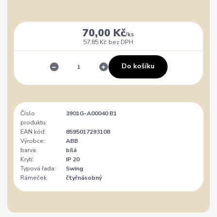
70,00 Kč
/
ks
57,85 Kč
bez DPH
Do košíku
Číslo
3901G-A00040 B1
produktu:
EAN kód:
8595017293108
Výrobce:
ABB
barva:
bílá
Krytí:
IP 20
Typová řada:
Swing
Rámeček:
čtyřnásobný