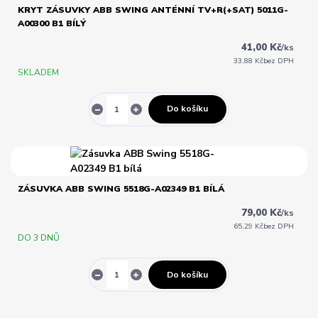
KRYT ZÁSUVKY ABB SWING ANTÉNNÍ TV+R(+SAT) 5011G-
A00300 B1 BÍLÝ
41,00 Kč
/
ks
33,88 Kč
bez DPH
SKLADEM
Do košíku
ZÁSUVKA ABB SWING 5518G-A02349 B1 BÍLÁ
79,00 Kč
/
ks
65,29 Kč
bez DPH
DO 3 DNŮ
Do košíku