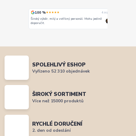
100 %
100 %
★★★★★
★
4. srpna
4. srpna
Široký výběr, milý a vstřícný personál. Mohu jedině
Vše super
doporučit.
SPOLEHLIVÝ ESHOP
Vyřízeno 52 310 objednávek
ŠIROKÝ SORTIMENT
Více než 15000 produktů
RYCHLÉ DORUČENÍ
2. den od odeslání