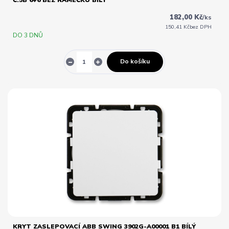
Č.5B 6+6 BEZ RÁMEČKU BÍLÝ
182,00 Kč
/
ks
150,41 Kč
bez DPH
DO 3 DNŮ
Do košíku
KRYT ZASLEPOVACÍ ABB SWING 3902G-A00001 B1 BÍLÝ