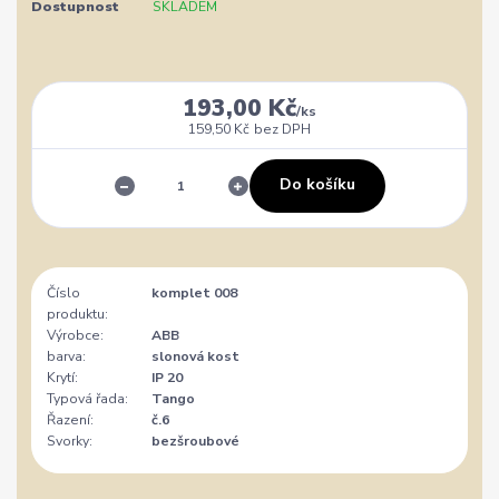
Dostupnost
SKLADEM
193,00 Kč
/
ks
159,50 Kč
bez DPH
Do košíku
Číslo
komplet 008
produktu:
Výrobce:
ABB
barva:
slonová kost
Krytí:
IP 20
Typová řada:
Tango
Řazení:
č.6
Svorky:
bezšroubové