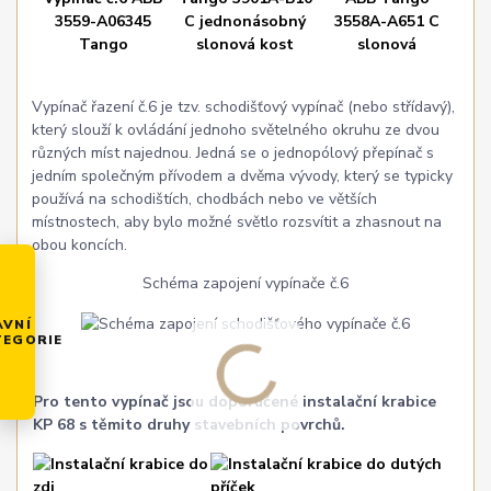
Vypínač řazení č.6 je tzv. schodišťový vypínač (nebo střídavý),
který slouží k ovládání jednoho světelného okruhu ze dvou
různých míst najednou. Jedná se o jednopólový přepínač s
jedním společným přívodem a dvěma vývody, který se typicky
používá na schodištích, chodbách nebo ve větších
místnostech, aby bylo možné světlo rozsvítit a zhasnout na
obou koncích.
Schéma zapojení vypínače č.6
AVNÍ
TEGORIE
Pro tento vypínač jsou doporučené instalační krabice
KP 68 s těmito druhy stavebních povrchů.