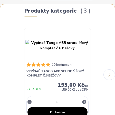
Produkty kategorie
3
10 hodnocení
VYPÍNAČ TANGO ABB SCHODIŠŤOVÝ
VYPÍNAČ TA
KOMPLET Č.6 BÉŽOVÝ
KOMPLET Č.6 
193,00 Kč
/
ks
SKLADEM
SKLADEM
159,50 Kč
bez DPH
Do košíku