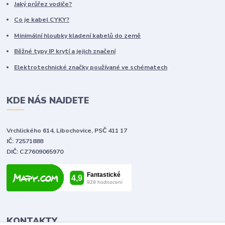
Jaký průřez vodiče?
Co je kabel CYKY?
Minimální hloubky kladení kabelů do země
Běžné typy IP krytí a jejich značení
Elektrotechnické značky používané ve schématech
KDE NÁS NAJDETE
Vrchlického 614, Libochovice, PSČ 411 17
IČ: 72571888
DIČ: CZ7609065970
KONTAKTY