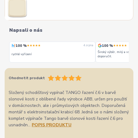
Napsali o nás
100 %
100 %
★★★★★
★★★★★
 srpna
4. srpna
Široký výběr, milý a vstřícn
rychlé vyřízení
doporučit.
Ohodnotit produkt
Složený schodišťový vypínač TANGO řazení č.6 v barvě
slonové kosti z oblíbené řady výrobce ABB, určen pro použití
v domácnostech, ale i průmyslových objektech. Doporučená
montář s elektroinstalační krabicí 68. Jedná se o námi složený
komplet výpínače Tango barvě slonové kosti řazení č.6 pro
usnadněn...
POPIS PRODUKTU