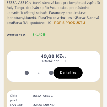
3558A-A651C v barvě slonové kosti pro kompletaci vypínačů
řady Tango, dodáván s přídržnou deskou pro následné
upevnění k přístroji spínače. Parametry produktuKryt:
JednoduchýMateriál: PlastTyp povrchu: LesklýBarva: Slonová
kostBarva RAL (podobné): 10...
POPIS PRODUKTU
Dostupnost
SKLADEM
49,00 Kč
/
ks
40,50 Kč
bez DPH
Do košíku
Číslo
3558A-A651 C
produktu:
EAN kód:
8595017206740