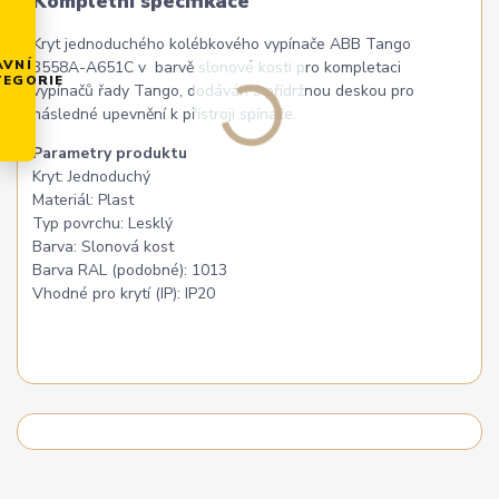
Kompletní specifikace
Kryt jednoduchého kolébkového vypínače ABB Tango
AVNÍ
3558A-A651C v barvě slonové kosti pro kompletaci
TEGORIE
vypínačů řady Tango, dodáván s přídržnou deskou pro
následné upevnění k přístroji spínače.
Parametry produktu
Kryt: Jednoduchý
Materiál: Plast
Typ povrchu: Lesklý
Barva: Slonová kost
Barva RAL (podobné): 1013
Vhodné pro krytí (IP): IP20