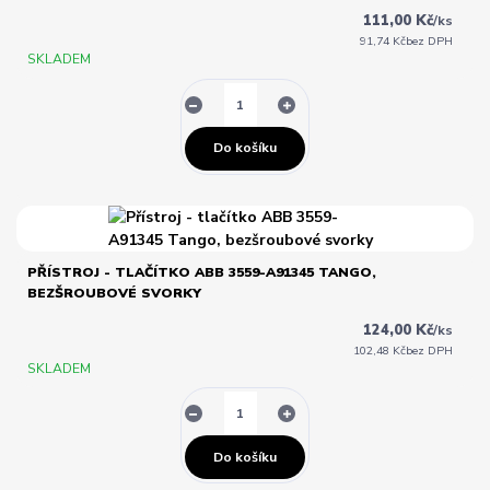
111,00 Kč
/
ks
91,74 Kč
bez DPH
SKLADEM
Do košíku
PŘÍSTROJ - TLAČÍTKO ABB 3559-A91345 TANGO,
BEZŠROUBOVÉ SVORKY
124,00 Kč
/
ks
102,48 Kč
bez DPH
SKLADEM
Do košíku