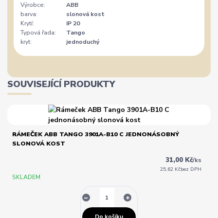
Výrobce:
ABB
barva:
slonová kost
Krytí:
IP 20
Typová řada:
Tango
kryt:
jednoduchý
SOUVISEJÍCÍ PRODUKTY
RÁMEČEK ABB TANGO 3901A-B10 C JEDNONÁSOBNÝ
SLONOVÁ KOST
31,00 Kč
/
ks
25,62 Kč
bez DPH
SKLADEM
Do košíku