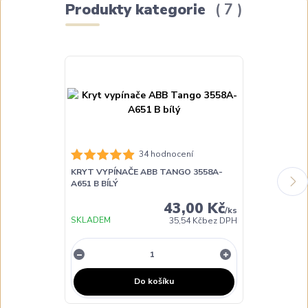
Produkty kategorie
7
34 hodnocení
KRYT VYPÍNAČE ABB TANGO 3558A-
KRYT VYPÍNA
A651 B BÍLÝ
A651 D BÉŽO
43,00 Kč
/
ks
SKLADEM
SKLADEM
35,54 Kč
bez DPH
Do košíku