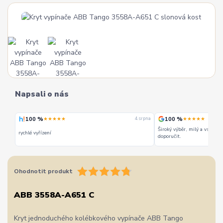
Napsali o nás
100 %
100 %
★★★★★
★★★★★
 srpna
4. srpna
Široký výběr, milý a vstřícn
rychlé vyřízení
doporučit.
Ohodnotit produkt
ABB 3558A-A651 C
Kryt jednoduchého kolébkového vypínače ABB Tango