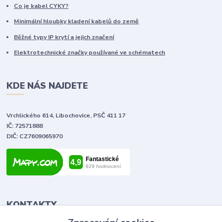
Co je kabel CYKY?
Minimální hloubky kladení kabelů do země
Běžné typy IP krytí a jejich značení
Elektrotechnické značky používané ve schématech
KDE NÁS NAJDETE
Vrchlického 614, Libochovice, PSČ 411 17
IČ: 72571888
DIČ: CZ7609065970
KONTAKTY