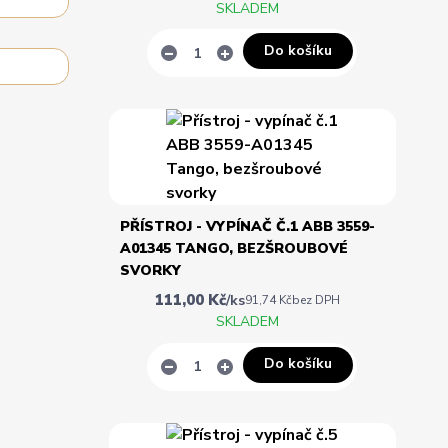
SKLADEM
Do košíku
PŘÍSTROJ - VYPÍNAČ Č.1 ABB 3559-
A01345 TANGO, BEZŠROUBOVÉ
SVORKY
111,00 Kč
/
ks
91,74 Kč
bez DPH
SKLADEM
Do košíku