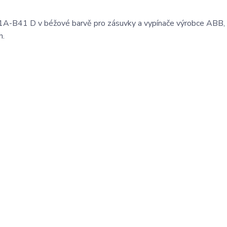
A-B41 D v béžové barvě pro zásuvky a vypínače výrobce ABB, 
h.