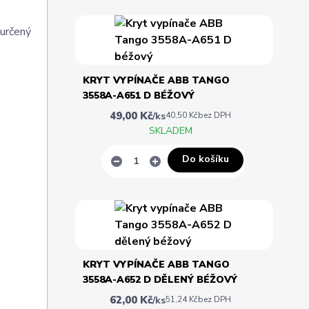
určený
KRYT VYPÍNAČE ABB TANGO
3558A-A651 D BÉŽOVÝ
49,00 Kč
/
ks
40,50 Kč
bez DPH
SKLADEM
Do košíku
KRYT VYPÍNAČE ABB TANGO
3558A-A652 D DĚLENÝ BÉŽOVÝ
62,00 Kč
/
ks
51,24 Kč
bez DPH