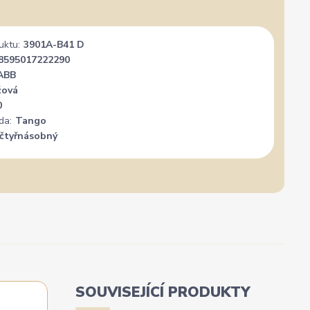
nál. Mohu
Vše super
PER
+
uktu:
3901A-B41 D
8595017222290
ABB
žová
0
da:
Tango
čtyřnásobný
SOUVISEJÍCÍ PRODUKTY