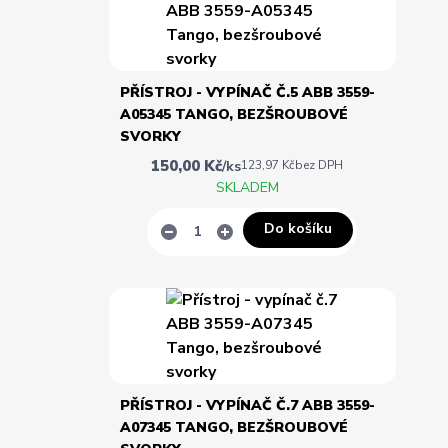
PŘÍSTROJ - VYPÍNAČ Č.5 ABB 3559-
A05345 TANGO, BEZŠROUBOVÉ
SVORKY
150,00 Kč
/
ks
123,97 Kč
bez DPH
SKLADEM
Do košíku
PŘÍSTROJ - VYPÍNAČ Č.7 ABB 3559-
A07345 TANGO, BEZŠROUBOVÉ