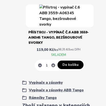
PŘÍSTROJ - VYPÍNAČ Č.6 ABB 3559-
A06345 TANGO, BEZŠROUBOVÉ
SVORKY
119,00 Kč
/
ks
98,35 Kč
bez DPH
SKLADEM
Do košíku
Vypínače a zásuvky
Vypínače a zásuvky ABB Tango
Rámečky Tango
Zboží zařazeno v kategoriích