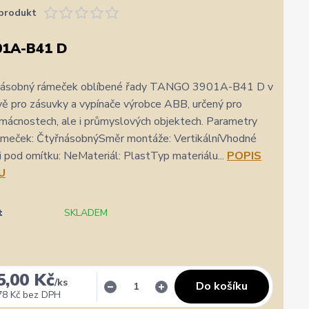
produkt
01A-B41 D
řnásobný rámeček oblíbené řady TANGO 3901A-B41 D v
ě pro zásuvky a vypínače výrobce ABB, určený pro
omácnostech, ale i průmyslových objektech. Parametry
meček: ČtyřnásobnýSměr montáže: VertikálníVhodné
ci pod omítku: NeMateriál: PlastTyp materiálu...
POPIS
U
t
SKLADEM
✓
Ověřený zákazník
✓
5,00 Kč
i
i
/
ks
gle
Přidáno 3. srpna
·
Heureka.cz
Do košíku
0 %
★★★★★
Doporučuje obchod
100 %
★★★★★
Dopor
78 Kč
bez DPH