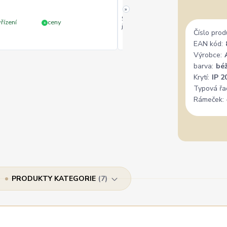
»
Široký výběr, milý a vstřícný perso
řízení
ceny
+
jedině doporučit.
Číslo prod
EAN kód:
Výrobce:
barva:
bé
Krytí:
IP 2
Typová řa
Rámeček:
PRODUKTY KATEGORIE
7