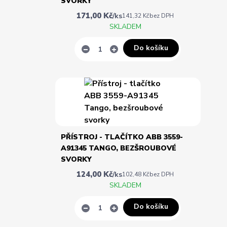
SVORKY
171,00 Kč
/
ks
141,32 Kč
bez DPH
SKLADEM
Do košíku
PŘÍSTROJ - TLAČÍTKO ABB 3559-
A91345 TANGO, BEZŠROUBOVÉ
SVORKY
124,00 Kč
/
ks
102,48 Kč
bez DPH
SKLADEM
Do košíku