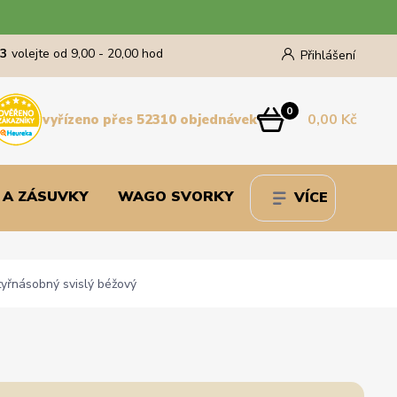
43
volejte od 9,00 - 20,00 hod
Přihlášení
0
0,00 Kč
vyřízeno přes 52310 objednávek
 A ZÁSUVKY
WAGO SVORKY
VÍCE
řnásobný svislý béžový