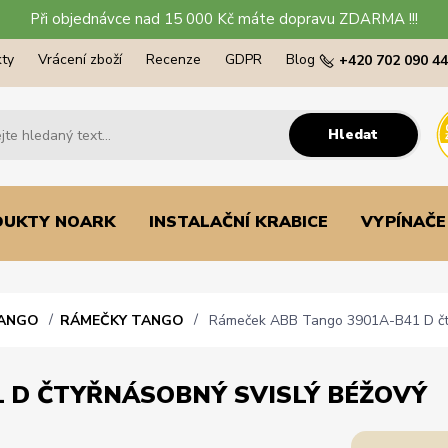
Při objednávce nad 15 000 Kč máte dopravu ZDARMA !!!
ty
Vrácení zboží
Recenze
GDPR
Blog
+420 702 090 4
Hledat
DUKTY NOARK
INSTALAČNÍ KRABICE
VYPÍNAČE
TANGO
RÁMEČKY TANGO
Rámeček ABB Tango 3901A-B41 D čty
1 D ČTYŘNÁSOBNÝ SVISLÝ BÉŽOVÝ