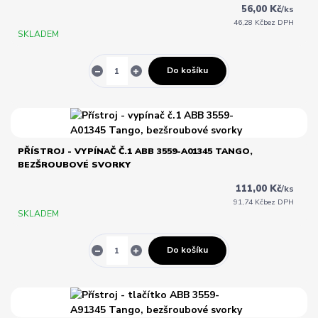
56,00 Kč
/
ks
46,28 Kč
bez DPH
SKLADEM
Do košíku
PŘÍSTROJ - VYPÍNAČ Č.1 ABB 3559-A01345 TANGO,
BEZŠROUBOVÉ SVORKY
111,00 Kč
/
ks
91,74 Kč
bez DPH
SKLADEM
Do košíku