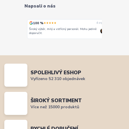
Napsali o nás
100 %
100 %
★★★★★
★
4. srpna
4. srpna
Široký výběr, milý a vstřícný personál. Mohu jedině
Vše super
doporučit.
SPOLEHLIVÝ ESHOP
Vyřízeno 52 310 objednávek
ŠIROKÝ SORTIMENT
Více než 15000 produktů
RYCHLÉ DORUČENÍ