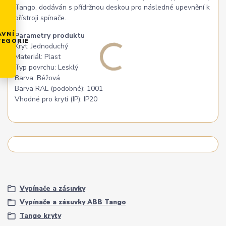
Tango, dodáván s přídržnou deskou pro následné upevnění k
přístroji spínače.
AVNÍ
Parametry produktu
TEGORIE
Kryt: Jednoduchý
Materiál: Plast
Typ povrchu: Lesklý
Barva: Béžová
Barva RAL (podobné): 1001
Vhodné pro krytí (IP): IP20
Vypínače a zásuvky
Vypínače a zásuvky ABB Tango
Tango kryty