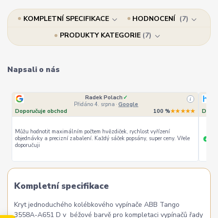
KOMPLETNÍ SPECIFIKACE
HODNOCENÍ
7
PRODUKTY KATEGORIE
7
Napsali o nás
Radek Polach
✓
i
Přidáno 4. srpna
·
Google
Doporučuje obchod
100 %
★★★★★
Dopor
Můžu hodnotit maximálním počtem hvězdiček, rychlost vyřízení
objednávky a precizní zabalení. Každý sáček popsány, super ceny. Vřele
ryc
+
doporučuji
Kompletní specifikace
Kryt jednoduchého kolébkového vypínače ABB Tango
3558A-A651 D v béžové barvě pro kompletaci vypínačů řady