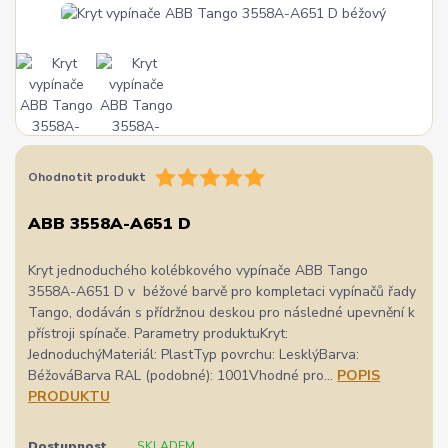
Ohodnotit produkt
ABB 3558A-A651 D
Kryt jednoduchého kolébkového vypínače ABB Tango
3558A-A651 D v béžové barvě pro kompletaci vypínačů řady
Tango, dodáván s přídržnou deskou pro následné upevnění k
přístroji spínače. Parametry produktuKryt:
JednoduchýMateriál: PlastTyp povrchu: LesklýBarva:
BéžováBarva RAL (podobné): 1001Vhodné pro...
POPIS
PRODUKTU
Dostupnost
SKLADEM