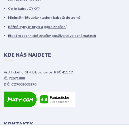
Co je kabel CYKY?
Minimální hloubky kladení kabelů do země
Běžné typy IP krytí a jejich značení
Elektrotechnické značky používané ve schématech
KDE NÁS NAJDETE
Vrchlického 614, Libochovice, PSČ 411 17
IČ: 72571888
DIČ: CZ7609065970
KONTAKTY