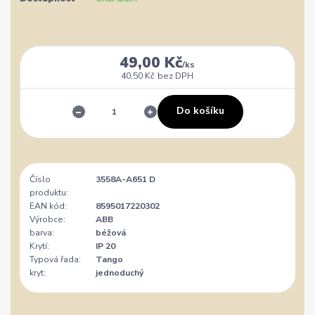
49,00 Kč
/
ks
40,50 Kč
bez DPH
Do košíku
Číslo
3558A-A651 D
produktu:
EAN kód:
8595017220302
Výrobce:
ABB
barva:
béžová
Krytí:
IP 20
Typová řada:
Tango
kryt:
jednoduchý