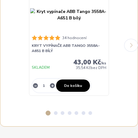
34 hodnocení
KRYT VYPÍNAČE ABB TANGO 3558A-
KRYT VYPÍNA
A651 B BÍLÝ
A651 H HNĚD
43,00 Kč
/
ks
SKLADEM
SKLADEM
35,54 Kč
bez DPH
Do košíku