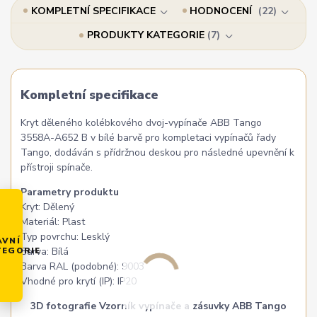
KOMPLETNÍ SPECIFIKACE
HODNOCENÍ
22
PRODUKTY KATEGORIE
7
Kompletní specifikace
Kryt děleného kolébkového dvoj-vypínače ABB Tango
3558A-A652 B v bílé barvě pro kompletaci vypínačů řady
Tango, dodáván s přídržnou deskou pro následné upevnění k
přístroji spínače.
Parametry produktu
Kryt: Dělený
Materiál: Plast
Typ povrchu: Lesklý
AVNÍ
TEGORIE
Barva: Bílá
Barva RAL (podobné): 9003
Vhodné pro krytí (IP): IP20
3D fotografie Vzorník vypínače a zásuvky ABB Tango