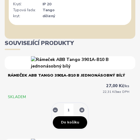
Krytí:
IP 20
Typová řada:
Tango
kryt:
dělený
SOUVISEJÍCÍ PRODUKTY
RÁMEČEK ABB TANGO 3901A-B10 B JEDNONÁSOBNÝ BÍLÝ
27,00 Kč
/
ks
22,31 Kč
bez DPH
SKLADEM
Do košíku