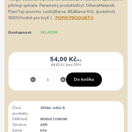
přístroji spínače. Parametry produktuKryt: DělenýMateriál:
PlastTyp povrchu: LesklýBarva: BíláBarva RAL (podobné):
9003Vhodné pro krytí (...
POPIS PRODUKTU
Dostupnost
SKLADEM
54,00 Kč
/
ks
44,63 Kč
bez DPH
Do košíku
Číslo
3558A-A652 B
produktu:
EAN kód:
8595017208188
Výrobce:
ABB
barva:
bílá