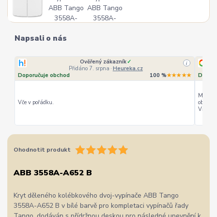
Napsali o nás
Ověřený zákazník
✓
i
Přidáno 7. srpna
·
Heureka.cz
Doporučuje obchod
100 %
★★★★★
Doporu
Můžu ho
Vče v pořádku.
objedná
Vřele d
Ohodnotit produkt
ABB 3558A-A652 B
Kryt děleného kolébkového dvoj-vypínače ABB Tango
3558A-A652 B v bílé barvě pro kompletaci vypínačů řady
Tango, dodáván s přídržnou deskou pro následné upevnění k