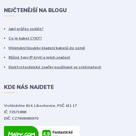
NEJČTENĚJŠÍ NA BLOGU
Jaký průřez vodiče?
Co je kabel CYKY?
Minimální hloubky kladení kabelů do země
Běžné typy IP krytí a jejich značení
Elektrotechnické značky používané ve schématech
KDE NÁS NAJDETE
Vrchlického 614, Libochovice, PSČ 411 17
IČ: 72571888
DIČ: CZ7609065970