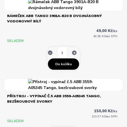
RÁMEČEK ABB TANGO 3901A-B20 B DVOJNÁSOBNÝ
VODOROVNÝ BÍLÝ
49,00 Kč
/
ks
40,50 Kč
bez DPH
SKLADEM
Do košíku
PŘÍSTROJ - VYPÍNAČ Č.5 ABB 3559-A05345 TANGO,
BEZŠROUBOVÉ SVORKY
150,00 Kč
/
ks
123,97 Kč
bez DPH
SKLADEM