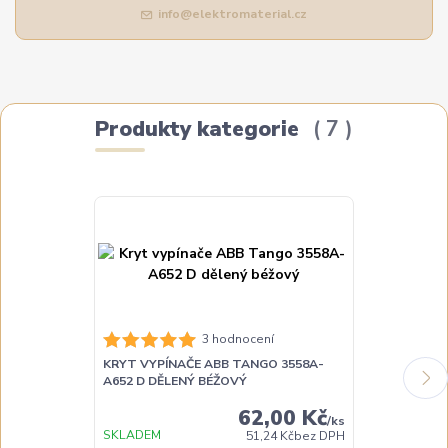
info@elektromaterial.cz
Produkty kategorie
7
3 hodnocení
KRYT VYPÍNAČE ABB TANGO 3558A-
KRYT VYPÍNA
A652 D DĚLENÝ BÉŽOVÝ
A652 H DĚLE
62,00 Kč
/
ks
SKLADEM
SKLADEM
51,24 Kč
bez DPH