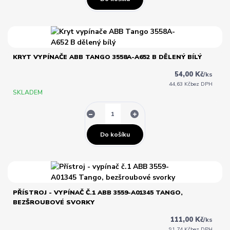
KRYT VYPÍNAČE ABB TANGO 3558A-A652 B DĚLENÝ BÍLÝ
54,00 Kč
/
ks
44,63 Kč
bez DPH
SKLADEM
Do košíku
PŘÍSTROJ - VYPÍNAČ Č.1 ABB 3559-A01345 TANGO,
BEZŠROUBOVÉ SVORKY
111,00 Kč
/
ks
91,74 Kč
bez DPH