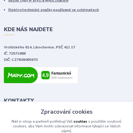
Běžné typy IP krytí a jejich značení
Elektrotechnické značky používané ve schématech
KDE NÁS NAJDETE
Vrchlického 614, Libochovice, PSČ 411 17
IČ: 72571888
DIČ: CZ7609065970
KONTAKTY
Zpracování cookies
Tomáš Vlček
Náš e-shop a partneři potřebují Váš
souhlas
s použitím souborů
+420 702 090 443
cookies, aby Vám mohli zobrazovat informace týkající se Vašich
volejte od 9,00 - 20,00 hod
zájmů.