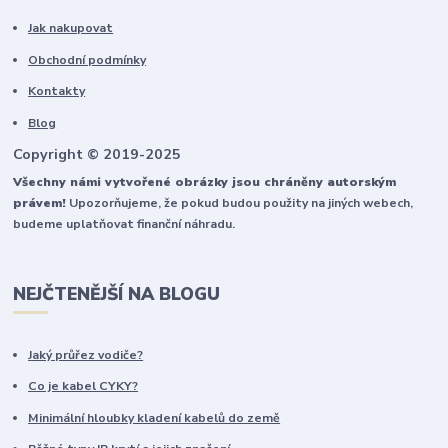
Jak nakupovat
Obchodní podmínky
Kontakty
Blog
Copyright © 2019-2025
Všechny námi vytvořené obrázky jsou chráněny autorským
právem!
Upozorňujeme, že pokud budou použity na jiných webech,
budeme uplatňovat finanční náhradu.
NEJČTENĚJŠÍ NA BLOGU
Jaký průřez vodiče?
Co je kabel CYKY?
Minimální hloubky kladení kabelů do země