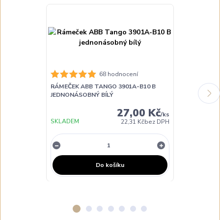
68 hodnocení
RÁMEČEK ABB TANGO 3901A-B10 B
RÁMEČEK ABB
JEDNONÁSOBNÝ BÍLÝ
DVOJNÁSOBNÝ
27,00 Kč
/
ks
SKLADEM
SKLADEM
22,31 Kč
bez DPH
Do košíku