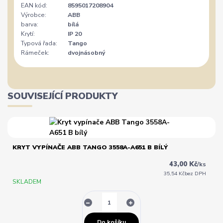
EAN kód:
8595017208904
Výrobce:
ABB
barva:
bílá
Krytí:
IP 20
Typová řada:
Tango
Rámeček:
dvojnásobný
SOUVISEJÍCÍ PRODUKTY
KRYT VYPÍNAČE ABB TANGO 3558A-A651 B BÍLÝ
43,00 Kč
/
ks
35,54 Kč
bez DPH
SKLADEM
Do košíku