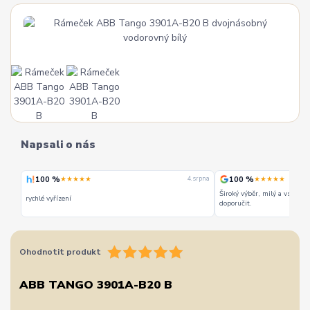
Napsali o nás
100 %
100 %
★★★★★
★★★★★
 srpna
4. srpna
Široký výběr, milý a vstřícn
rychlé vyřízení
doporučit.
Ohodnotit produkt
ABB TANGO 3901A-B20 B