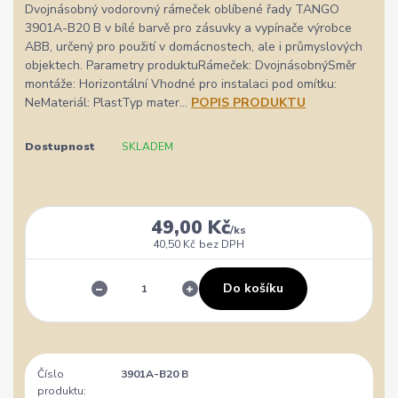
Dvojnásobný vodorovný rámeček oblíbené řady TANGO
3901A-B20 B v bílé barvě pro zásuvky a vypínače výrobce
ABB, určený pro použití v domácnostech, ale i průmyslových
objektech. Parametry produktuRámeček: DvojnásobnýSměr
montáže: Horizontální Vhodné pro instalaci pod omítku:
NeMateriál: PlastTyp mater...
POPIS PRODUKTU
Dostupnost
SKLADEM
49,00 Kč
/
ks
40,50 Kč
bez DPH
Do košíku
Číslo
3901A-B20 B
produktu: