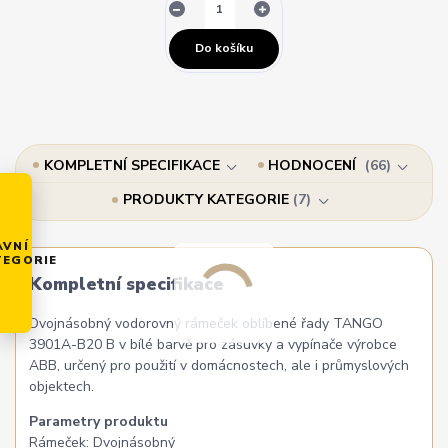
Do košíku
KOMPLETNÍ SPECIFIKACE
HODNOCENÍ
66
PRODUKTY KATEGORIE
7
AVNÍ
TEGORIE
Kompletní specifikace
Dvojnásobný vodorovný rámeček oblíbené řady TANGO
3901A-B20 B v bílé barvě pro zásuvky a vypínače výrobce
ABB, určený pro použití v domácnostech, ale i průmyslových
objektech.
Parametry produktu
Rámeček: Dvojnásobný