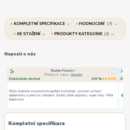
KOMPLETNÍ SPECIFIKACE
HODNOCENÍ
7
KE STAŽENÍ
PRODUKTY KATEGORIE
2
Napsali o nás
Radek Polach
✓
i
Přidáno 4. srpna
·
Google
Doporučuje obchod
100 %
★★★★★
Dopor
Můžu hodnotit maximálním počtem hvězdiček, rychlost vyřízení
objednávky a precizní zabalení. Každý sáček popsány, super ceny. Vřele
ryc
+
doporučuji
Kompletní specifikace