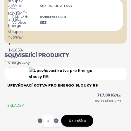
Číslo
SEZ RS-16-2-1653
produktu:
EAN kód:
8596089000281
Výrobce:
SEZ
SOUVISEJÍCÍ PRODUKTY
UPEVŇOVACÍ KOTVA PRO ENERGO SLOUKY RS
717,00 Kč
/
ks
592,56 Kč
bez DPH
SKLADEM
Do košíku