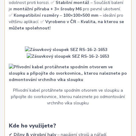
odolnost proti korozi. ✅
Stabilní montáž
– Součástí balení
je
montážní příruba + 3× šrouby M6
pro pevné ukotvení.
✅
Kompatibilní rozměry
–
100×100×500 mm
– ideální pro
většinu aplikací. ✅
Vyrobeno v ČR
–
Kvalita, na kterou se
můžete spolehnout!
Přívodní kabel protáhnete spodním otvorem ve sloupku a
připojíte do svorkovnice,, kterou naleznete po odmontování
vrchního víka sloupku
Kde ho využijete?
✔
Dílny & výrobní haly
– napájení strojů a nářadí.