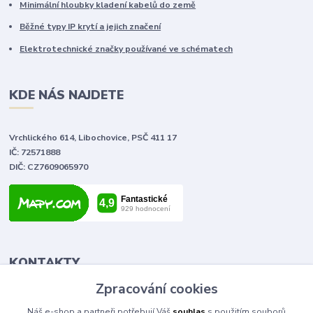
Minimální hloubky kladení kabelů do země
Běžné typy IP krytí a jejich značení
Elektrotechnické značky používané ve schématech
KDE NÁS NAJDETE
Vrchlického 614, Libochovice, PSČ 411 17
IČ: 72571888
DIČ: CZ7609065970
KONTAKTY
Zpracování cookies
Tomáš Vlček
Náš e-shop a partneři potřebují Váš
souhlas
s použitím souborů