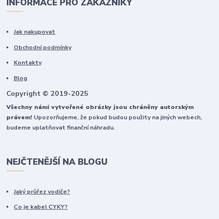
INFORMACE PRO ZÁKAZNÍKY
Jak nakupovat
Obchodní podmínky
Kontakty
Blog
Copyright © 2019-2025
Všechny námi vytvořené obrázky jsou chráněny autorským
právem!
Upozorňujeme, že pokud budou použity na jiných webech,
budeme uplatňovat finanční náhradu.
NEJČTENĚJŠÍ NA BLOGU
Jaký průřez vodiče?
Co je kabel CYKY?