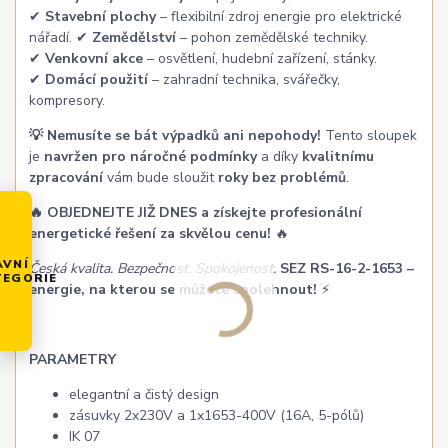
✔
Stavební plochy
– flexibilní zdroj energie pro elektrické
nářadí. ✔
Zemědělství
– pohon zemědělské techniky.
✔
Venkovní akce
– osvětlení, hudební zařízení, stánky.
✔
Domácí použití
– zahradní technika, svářečky,
kompresory.
💡 Nemusíte se bát výpadků ani nepohody!
Tento sloupek
je
navržen pro náročné podmínky
a díky
kvalitnímu
zpracování
vám bude sloužit
roky bez problémů
.
🔥 OBJEDNEJTE JIŽ DNES a získejte profesionální
energetické řešení za skvělou cenu!
🔥
AVNÍ
Česká kvalita. Bezpečnost. Spokojenost.
SEZ RS-16-2-1653 –
TEGORIE
energie, na kterou se můžete spolehnout!
⚡
PARAMETRY
elegantní a čistý design
zásuvky 2x230V a 1x1653-400V (16A, 5-pólů)
IK 07