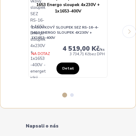
ZÁSUVKOVÝ SLOUPEK SEZ RS-16-4-
ZÁSUVKOVÝ S
1653 ENERGO SLOUPEK 4X230V +
ENERGO SLOU
1X1653-400V
4 519,00 Kč
/
ks
DO 3 DNŮ
NA DOTAZ
3 734,71 Kč
bez DPH
Detail
Napsali o nás