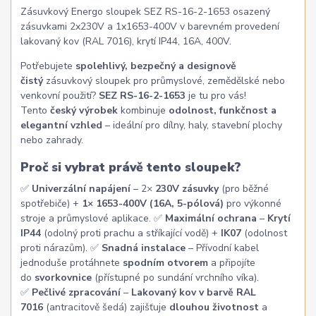
Zásuvkový Energo sloupek SEZ RS-16-2-1653 osazený
zásuvkami 2x230V a 1x1653-400V v barevném provedení
lakovaný kov (RAL 7016), krytí IP44, 16A, 400V.
Potřebujete
spolehlivý, bezpečný a designově
čistý
zásuvkový sloupek pro průmyslové, zemědělské nebo
venkovní použití?
SEZ RS-16-2-1653
je tu pro vás!
Tento
český výrobek
kombinuje
odolnost, funkčnost a
elegantní vzhled
– ideální pro dílny, haly, stavební plochy
nebo zahrady.
Proč si vybrat právě tento sloupek?
✅
Univerzální napájení
– 2×
230V zásuvky
(pro běžné
spotřebiče) +
1× 1653-400V (16A, 5-pólová)
pro výkonné
stroje a průmyslové aplikace. ✅
Maximální ochrana
–
Krytí
IP44
(odolný proti prachu a stříkající vodě) +
IK07
(odolnost
proti nárazům). ✅
Snadná instalace
– Přívodní kabel
jednoduše protáhnete
spodním otvorem
a připojíte
do
svorkovnice
(přístupné po sundání vrchního víka).
✅
Pečlivé zpracování
–
Lakovaný kov v barvě RAL
7016
(antracitově šedá) zajišťuje
dlouhou životnost
a