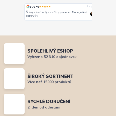
100 %
100 %
★★★★★
★
4. srpna
4. srpna
Široký výběr, milý a vstřícný personál. Mohu jedině
Vše super
doporučit.
SPOLEHLIVÝ ESHOP
Vyřízeno 52 310 objednávek
ŠIROKÝ SORTIMENT
Více než 15000 produktů
RYCHLÉ DORUČENÍ
2. den od odeslání