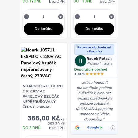
DO TÝDNE
DO TÝDNE
bez DPH
bez DPH
Do košíku
Do košíku
Recenze obchodu od
zákazníka
Radek Polach
Přidáno 4. srpna
Doporučuje obchod
★★★★★
100 %
Můžu hodnotit
NOARK 105711 EX9PB
maximálním počtem
C K 230V AC
hvězdiček, rychlost
PANELOVÝ BZUČÁK
vyřízení objednávky a
NEPŘERUŠOVANÝ,
precizní zabalení.
ČERNÝ, 230VAC
Každý sáček popsány,
super ceny. Vřele
355,00 Kč
/
ks
doporučuji
293,39 Kč
DO 3 DNŮ
Google
bez DPH
i
✓