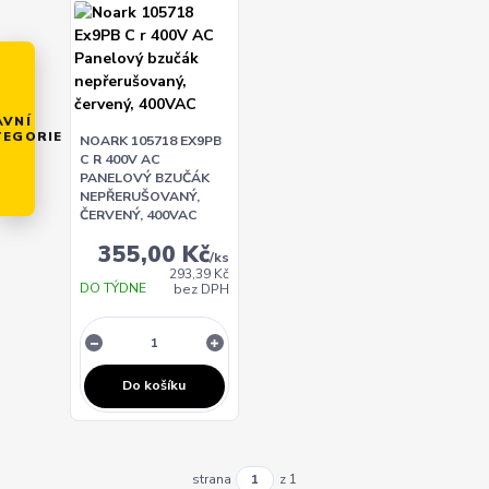
AVNÍ
TEGORIE
NOARK 105718 EX9PB
C R 400V AC
PANELOVÝ BZUČÁK
NEPŘERUŠOVANÝ,
ČERVENÝ, 400VAC
355,00 Kč
/
ks
293,39 Kč
DO TÝDNE
bez DPH
Do košíku
strana
z 1