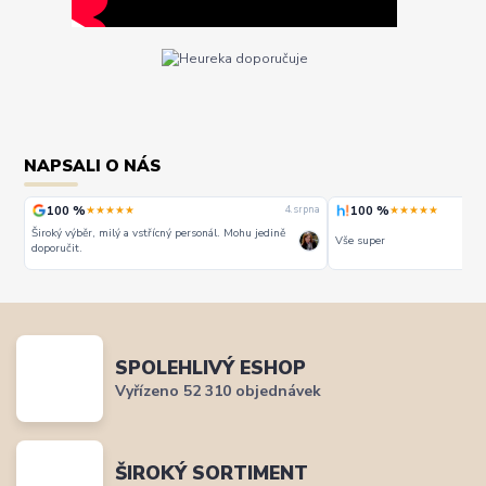
NAPSALI O NÁS
100 %
100 %
★★★★★
★★★★★
rpna
4. srpna
Široký výběr, milý a vstřícný personál. Mohu jedině
Vše super
doporučit.
SPOLEHLIVÝ ESHOP
Vyřízeno 52 310 objednávek
ŠIROKÝ SORTIMENT