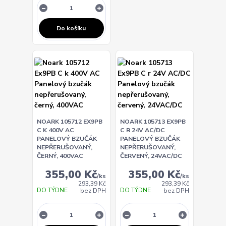
Do košíku
NOARK 105712 EX9PB
NOARK 105713 EX9PB
C K 400V AC
C R 24V AC/DC
PANELOVÝ BZUČÁK
PANELOVÝ BZUČÁK
NEPŘERUŠOVANÝ,
NEPŘERUŠOVANÝ,
ČERNÝ, 400VAC
ČERVENÝ, 24VAC/DC
355,00 Kč
355,00 Kč
/
ks
/
ks
293,39 Kč
293,39 Kč
DO TÝDNE
DO TÝDNE
bez DPH
bez DPH