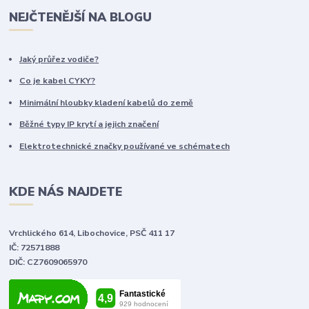
NEJČTENĚJŠÍ NA BLOGU
Jaký průřez vodiče?
Co je kabel CYKY?
Minimální hloubky kladení kabelů do země
Běžné typy IP krytí a jejich značení
Elektrotechnické značky používané ve schématech
KDE NÁS NAJDETE
Vrchlického 614, Libochovice, PSČ 411 17
IČ: 72571888
DIČ: CZ7609065970