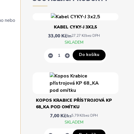
ho nebo
KABEL CYKY-J 3X2,5
33,00 Kč
/
m
27,27 Kč
bez DPH
SKLADEM
Do košíku
KOPOS KRABICE PŘÍSTROJOVÁ KP
68_KA POD OMÍTKU
7,00 Kč
/
ks
5,79 Kč
bez DPH
SKLADEM