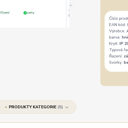
»
Široký výběr, milý a vstřícný perso
řízení
ceny
+
jedině doporučit.
Číslo prod
EAN kód:
Výrobce:
barva:
hn
Krytí:
IP 2
Typová řa
Řazení:
z
Svorky:
b
PRODUKTY KATEGORIE
5