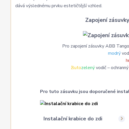
dává výslednému prvku estetičtější vzhled.
Zapojení zásuv
Pro zapojení zásuvky ABB Tang
modrý
vodi
h
žluto
zelený
vodič – ochranný 
Pro tuto zásuvku jsou doporučené instal
Instalační krabice do zdi