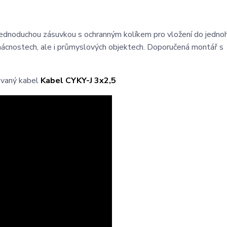
jednoduchou zásuvkou s ochranným kolíkem pro vložení do jedno
mácnostech, ale i průmyslových objektech. Doporučená montář s
ovaný kabel
Kabel CYKY-J 3x2,5