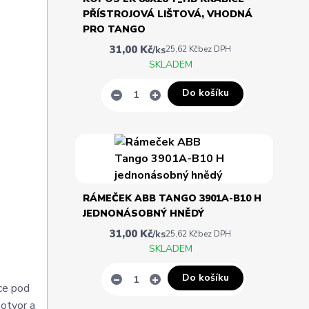
PŘÍSTROJOVÁ LIŠTOVÁ, VHODNÁ
PRO TANGO
31,00 Kč
/
ks
25,62 Kč
bez DPH
SKLADEM
Do košíku
RÁMEČEK ABB TANGO 3901A-B10 H
JEDNONÁSOBNÝ HNĚDÝ
31,00 Kč
/
ks
25,62 Kč
bez DPH
SKLADEM
Do košíku
ice pod
 otvor a