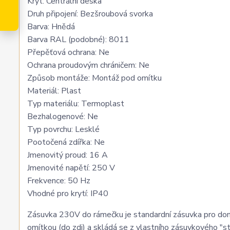
Kryt: Centrální deska
Druh připojení: Bezšroubová svorka
Barva: Hnědá
Barva RAL (podobné): 8011
Přepěťová ochrana: Ne
Ochrana proudovým chráničem: Ne
Způsob montáže: Montáž pod omítku
Materiál: Plast
Typ materiálu: Termoplast
Bezhalogenové: Ne
Typ povrchu: Lesklé
Pootočená zdířka: Ne
Jmenovitý proud: 16 A
Jmenovité napětí: 250 V
Frekvence: 50 Hz
Vhodné pro krytí: IP40
Zásuvka 230V do rámečku je standardní zásuvka pro domác
omítkou (do zdi) a skládá se z vlastního zásuvkového "st