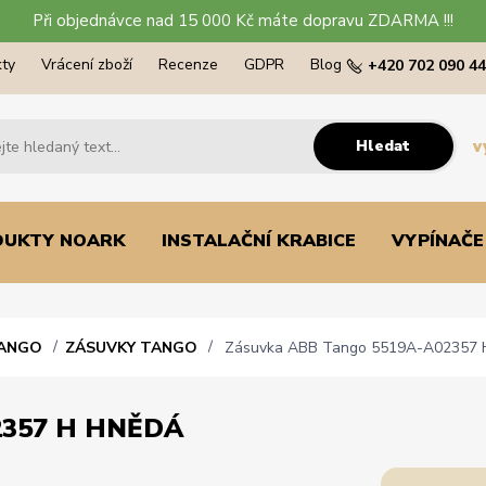
Při objednávce nad 15 000 Kč máte dopravu ZDARMA !!!
ty
Vrácení zboží
Recenze
GDPR
Blog
+420 702 090 4
Hledat
v
DUKTY NOARK
INSTALAČNÍ KRABICE
VYPÍNAČE
TANGO
ZÁSUVKY TANGO
Zásuvka ABB Tango 5519A-A02357 
2357 H HNĚDÁ