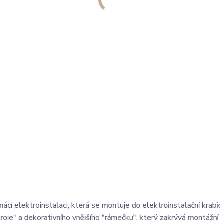
í elektroinstalaci, která se montuje do elektroinstalační krab
roje" a dekorativního vnějšího "rámečku", který zakrývá montážní