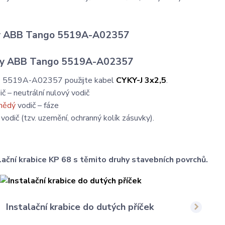
ky ABB Tango 5519A-A02357
o 5519A-A02357 použijte kabel
CYKY-J 3x2,5
.
č – neutrální nulový vodič
nědý
vodič – fáze
vodič (tzv. uzemění, ochranný kolík zásuvky).
ační krabice KP 68 s těmito druhy stavebních povrchů.
Instalační krabice do dutých příček