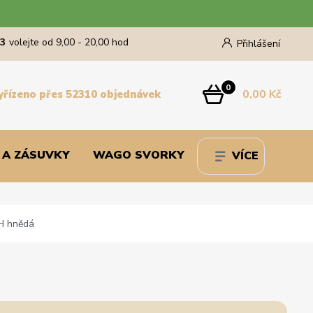
43
volejte od 9,00 - 20,00 hod
Přihlášení
0
0,00 Kč
yřízeno přes 52310 objednávek
 A ZÁSUVKY
WAGO SVORKY
VÍCE
H hnědá