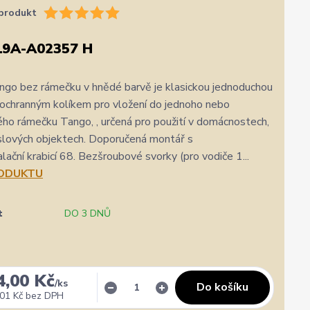
produkt
19A-A02357 H
go bez rámečku v hnědé barvě je klasickou jednoduchou
ochranným kolíkem pro vložení do jednoho nebo
ho rámečku Tango, , určená pro použití v domácnostech,
slových objektech. Doporučená montář s
lační krabicí 68. Bezšroubové svorky (pro vodiče 1...
RODUKTU
t
DO 3 DNŮ
✓
Ověřený zákazník
✓
4,00 Kč
i
i
/
ks
gle
Přidáno 3. srpna
·
Heureka.cz
Do košíku
0 %
★★★★★
Doporučuje obchod
100 %
★★★★★
Dopor
01 Kč
bez DPH