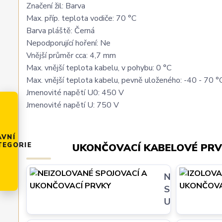
Značení žil: Barva
Max. příp. teplota vodiče: 70 °C
Barva pláště: Černá
Nepodporující hoření: Ne
Vnější průměr cca: 4,7 mm
Max. vnější teplota kabelu, v pohybu: 0 °C
Max. vnější teplota kabelu, pevně uloženého: -40 - 70 °
Jmenovité napětí U0: 450 V
Jmenovité napětí U: 750 V
AVNÍ
TEGORIE
UKONČOVACÍ KABELOVÉ PRV
NEIZOLOVAN
SPOJOVACÍ 
UKONČOVACÍ