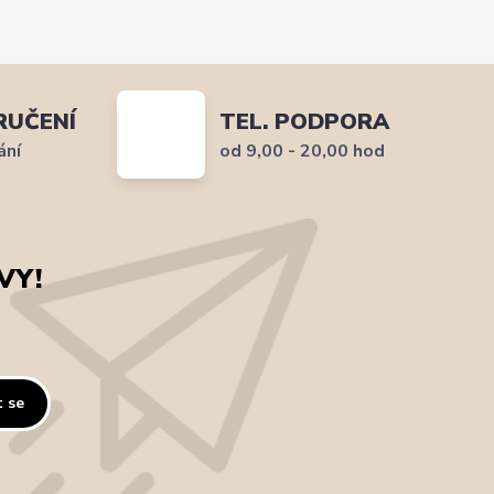
RUČENÍ
TEL. PODPORA
ání
od 9,00 - 20,00 hod
VY!
t se