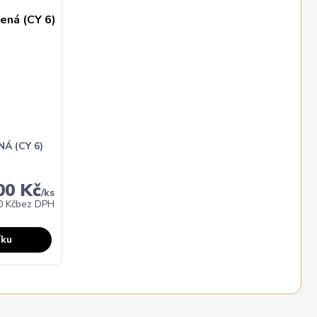
Á (CY 6)
00 Kč
/
ks
0 Kč
bez DPH
íku