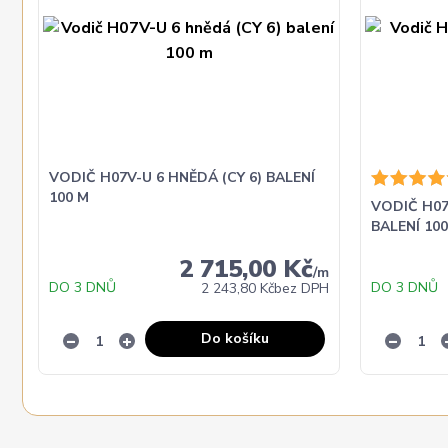
VODIČ H07V-U 6 HNĚDÁ (CY 6) BALENÍ
100 M
VODIČ H07
BALENÍ 10
2 715,00 Kč
/
m
DO 3 DNŮ
DO 3 DNŮ
2 243,80 Kč
bez DPH
Do košíku