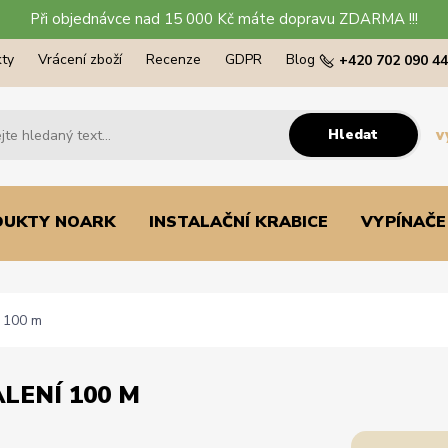
Při objednávce nad 15 000 Kč máte dopravu ZDARMA !!!
ty
Vrácení zboží
Recenze
GDPR
Blog
+420 702 090 4
Hledat
v
DUKTY NOARK
INSTALAČNÍ KRABICE
VYPÍNAČE
í 100 m
ALENÍ 100 M