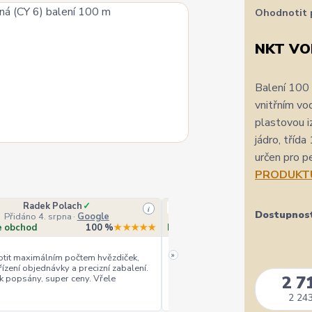
Ohodnotit 
NKT VO
Balení 100
vnitřním v
plastovou i
jádro, tříd
určen pro pe
PRODUKT
Radek Polach
✓
Ověřený zákazník
i
Dostupnos
Přidáno 4. srpna
·
Google
Přidáno 4. srpna
·
Heurek
e obchod
100 %
★★★★★
Doporučuje obchod
10
»
tit maximálním počtem hvězdiček,
řízení objednávky a precizní zabalení.
rychlé vyřízení
ceny
+
+
2 7
k popsány, super ceny. Vřele
2 243