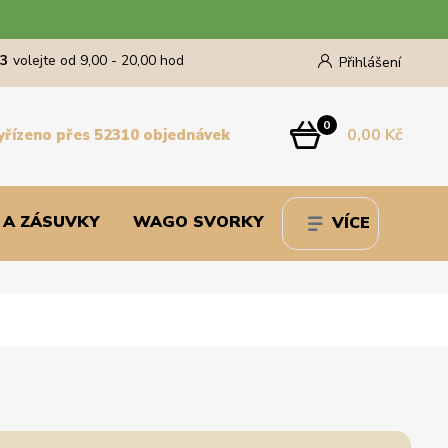
43
volejte od 9,00 - 20,00 hod
Přihlášení
0
0,00 Kč
yřízeno přes 52310 objednávek
 A ZÁSUVKY
WAGO SVORKY
VÍCE