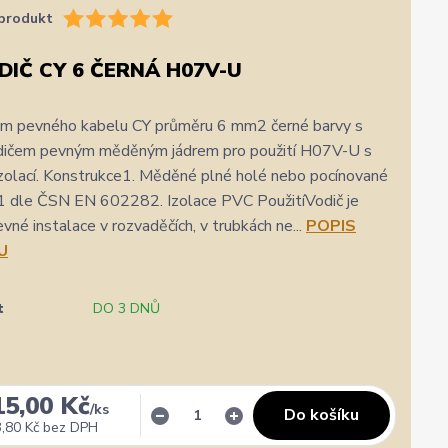
produkt
DIČ CY 6 ČERNÁ H07V-U
 m pevného kabelu CY průměru 6 mm2 černé barvy s
odičem pevným měděným jádrem pro použití H07V-U s
zolací. Konstrukce1. Měděné plné holé nebo pocínované
a 1 dle ČSN EN 602282. Izolace PVC PoužitíVodič je
vné instalace v rozvaděčích, v trubkách ne...
POPIS
U
✓
Veronika Veverková
✓
i
i
t
DO 3 DNŮ
a.cz
Přidáno 4. srpna
·
Google
0 %
★★★★★
Doporučuje obchod
100 %
★★★★★
Dopor
Široký výběr, milý a vstřícný personál. Mohu
Vše su
15,00 Kč
jedině doporučit.
/
ks
Do košíku
,80 Kč
bez DPH