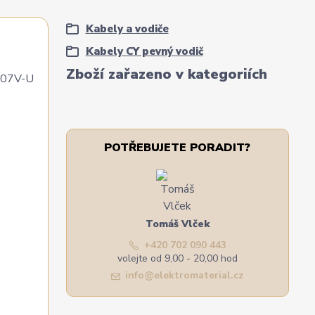
Kabely a vodiče
Kabely CY pevný vodič
Zboží zařazeno v kategoriích
 H07V-U
POTŘEBUJETE PORADIT?
Tomáš Vlček
+420 702 090 443
volejte od 9,00 - 20,00 hod
info@elektromaterial.cz