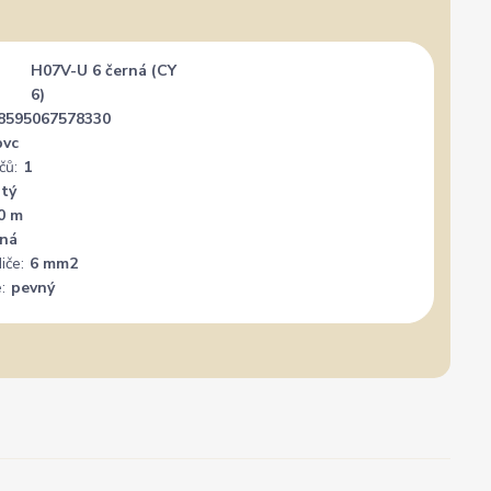
H07V-U 6 černá (CY
6)
8595067578330
pvc
čů:
1
atý
0 m
rná
iče:
6 mm2
:
pevný