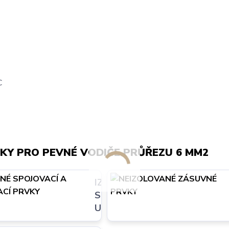
C
KY PRO PEVNÉ VODIČE PRŮŘEZU 6 MM2
É
IZOLOVANÉ
A
SPOJOVACÍ A
 PRVKY
UKONČOVACÍ PRVKY