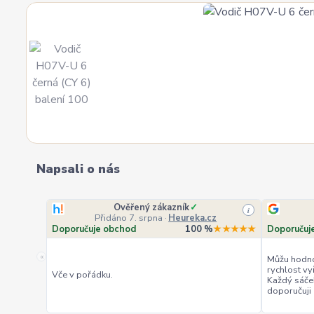
Napsali o nás
Ověřený zákazník
✓
i
Přidáno 7. srpna
·
Heureka.cz
Doporučuje obchod
100 %
★★★★★
Doporučuj
«
Můžu hodno
rychlost vy
Vče v pořádku.
Každý sáče
doporučuji