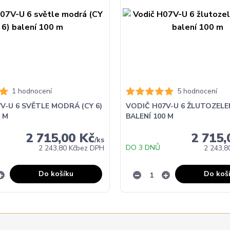
1 hodnocení
5 hodnocení
V-U 6 SVĚTLE MODRÁ (CY 6)
VODIČ H07V-U 6 ŽLUTOZELEN
0 M
BALENÍ 100 M
2 715,00 Kč
2 715,
/
ks
DO 3 DNŮ
2 243,80 Kč
bez DPH
2 243,8
Do košíku
Do koš