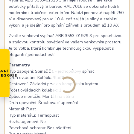
Vypínač ABB 3553-01929 S je nejen robustní, ale také
esteticky přitažlivý. S barvou RAL 7016 se dokonale hodí k
moderním i tradičním exteriérům. Nabízí jmenovité napětí 250
V a dimenzovaný proud 10 A, což zajišťuje silný a stabilní
výkon, a je ideální pro spínání zářivek s proudem až 10 AX.
Zvolte venkovní vypínač ABB 3553-01929 S pro spolehlivou
a stylovou kontrolu osvětlení ve vašem venkovním prostoru.
Je to volba, která kombinuje technologickou vyspělost s
elegantní jednoduchostí.
Parametry
Typ zapojení: Spínač č.1 - jednopólový spínač
AVNÍ
TEGORIE
Druh ovládání: Kolébka/tlačítko
Sestavení: Základní prvek s kompletním krytem
Počet ovládacích kolébek: 1
Způsob montáže: Montáž na stěnu
Druh upevnění: Šroubovací upevnění
Materiál: Plast
Typ materiálu: Termoplast
Bezhalogenové: Ne
Povrchová ochrana: Bez ošetření