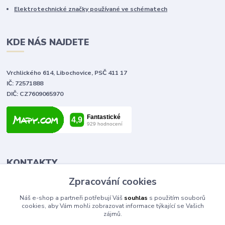
Elektrotechnické značky používané ve schématech
KDE NÁS NAJDETE
Vrchlického 614, Libochovice, PSČ 411 17
IČ: 72571888
DIČ: CZ7609065970
KONTAKTY
Zpracování cookies
Tomáš Vlček
Náš e-shop a partneři potřebují Váš
souhlas
s použitím souborů
+420 702 090 443
cookies, aby Vám mohli zobrazovat informace týkající se Vašich
volejte od 9,00 - 20,00 hod
zájmů.