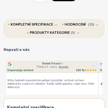
KOMPLETNÍ SPECIFIKACE
HODNOCENÍ
20
PRODUKTY KATEGORIE
5
Napsali o nás
Radek Polach
✓
i
Přidáno 4. srpna
·
Google
Doporučuje obchod
100 %
★★★★★
Dopor
Můžu hodnotit maximálním počtem hvězdiček, rychlost vyřízení
objednávky a precizní zabalení. Každý sáček popsány, super ceny. Vřele
ryc
+
doporučuji
Kompletní specifikace