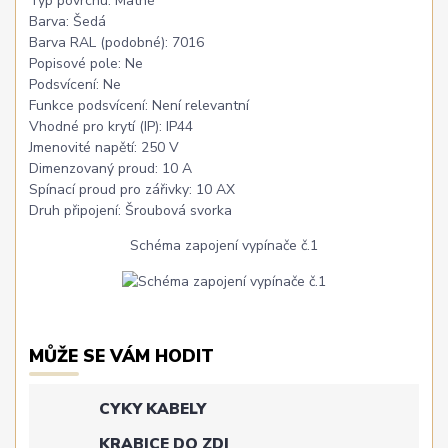
Typ povrchu: Matné
Barva: Šedá
Barva RAL (podobné): 7016
Popisové pole: Ne
Podsvícení: Ne
Funkce podsvícení: Není relevantní
Vhodné pro krytí (IP): IP44
Jmenovité napětí: 250 V
Dimenzovaný proud: 10 A
Spínací proud pro zářivky: 10 AX
Druh připojení: Šroubová svorka
Schéma zapojení vypínače č.1
MŮŽE SE VÁM HODIT
CYKY KABELY
KRABICE DO ZDI