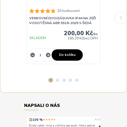
20 hodnocení
VENKOVNÍ DVOJZÁSUVKA IP44 NA ZEĎ
VENKOVNÍ VY
VODOTĚSNÁ ABB 5518-2029 S ŠEDÁ
NA ZEĎ ABB 35
200,00 Kč
/
ks
SKLADEM
SKLADEM
165,29 Kč
bez DPH
Do košíku
NAPSALI O NÁS
100 %
100 %
★★★★★
★
4. srpna
4. srpna
Široký výběr, milý a vstřícný personál. Mohu jedině