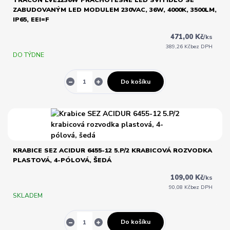
TRACON LVE1236W PRACHOTĚSNÉ LED SVÍTIDLO SE
ZABUDOVANÝM LED MODULEM 230VAC, 36W, 4000K, 3500LM,
IP65, EEI=F
471,00 Kč
/
ks
389,26 Kč
bez DPH
DO TÝDNE
Do košíku
KRABICE SEZ ACIDUR 6455-12 5.P/2 KRABICOVÁ ROZVODKA
PLASTOVÁ, 4-PÓLOVÁ, ŠEDÁ
109,00 Kč
/
ks
90,08 Kč
bez DPH
SKLADEM
Do košíku