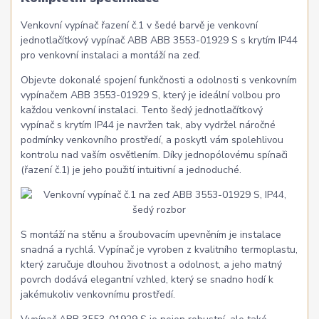
Venkovní vypínač řazení č.1 v šedé barvě je venkovní
jednotlačítkový vypínač ABB ABB 3553-01929 S s krytím IP44
pro venkovní instalaci a montáží na zeď.
Objevte dokonalé spojení funkčnosti a odolnosti s venkovním
vypínačem ABB 3553-01929 S, který je ideální volbou pro
každou venkovní instalaci. Tento šedý jednotlačítkový
vypínač s krytím IP44 je navržen tak, aby vydržel náročné
podmínky venkovního prostředí, a poskytl vám spolehlivou
kontrolu nad vaším osvětlením. Díky jednopólovému spínači
(řazení č.1) je jeho použití intuitivní a jednoduché.
S montáží na stěnu a šroubovacím upevněním je instalace
snadná a rychlá. Vypínač je vyroben z kvalitního termoplastu,
který zaručuje dlouhou životnost a odolnost, a jeho matný
povrch dodává elegantní vzhled, který se snadno hodí k
jakémukoliv venkovnímu prostředí.