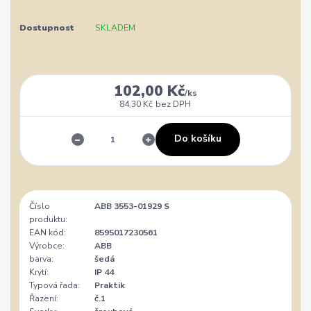
Dostupnost
SKLADEM
102,00 Kč
/
ks
84,30 Kč
bez DPH
Do košíku
Číslo
ABB 3553-01929 S
produktu:
EAN kód:
8595017230561
Výrobce:
ABB
barva:
šedá
Krytí:
IP 44
Typová řada:
Praktik
Řazení:
č.1