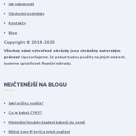
Jak nakupovat
Obchodní podmínky
Kontakty
Blog
Copyright © 2019-2025
Všechny námi vytvořené obrázky jsou chráněny autorským
právem!
Upozorňujeme, že pokud budou použity na jiných webech,
budeme uplatňovat finanční náhradu.
NEJČTENĚJŠÍ NA BLOGU
Jaký průřez vodiče?
Co je kabel CYKY?
Minimální hloubky kladení kabelů do země
Běžné typy IP krytí a jejich značení