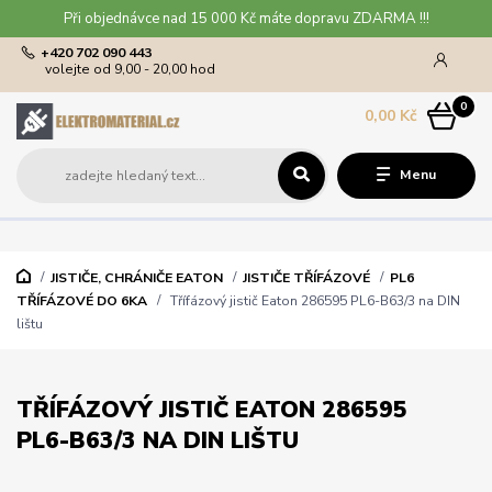
Při objednávce nad 15 000 Kč máte dopravu ZDARMA !!!
+420 702 090 443
volejte od 9,00 - 20,00 hod
0
0,00 Kč
Menu
JISTIČE, CHRÁNIČE EATON
JISTIČE TŘÍFÁZOVÉ
PL6
TŘÍFÁZOVÉ DO 6KA
Třífázový jistič Eaton 286595 PL6-B63/3 na DIN
lištu
TŘÍFÁZOVÝ JISTIČ EATON 286595
PL6-B63/3 NA DIN LIŠTU