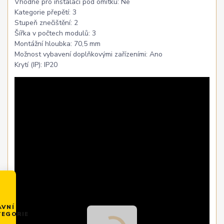
Vhodné pro instalaci pod omítku: Ne
Kategorie přepětí: 3
Stupeň znečištění: 2
Šířka v počtech modulů: 3
Montážní hloubka: 70,5 mm
Možnost vybavení doplňkovými zařízeními: Ano
Krytí (IP): IP20
AVNÍ
TEGORIE