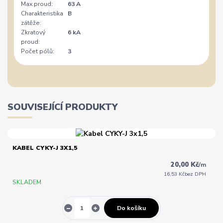
Max.proud:
63 A
Charakteristika
B
zátěže:
Zkratový
6 kA
proud:
Počet pólů:
3
SOUVISEJÍCÍ PRODUKTY
KABEL CYKY-J 3X1,5
20,00 Kč
/
m
16,53 Kč
bez DPH
SKLADEM
Do košíku