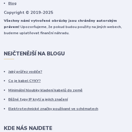
Blog
Copyright © 2019-2025
Všechny námi vytvořené obrázky jsou chráněny autorským
právem!
Upozorňujeme, že pokud budou použity na jiných webech,
budeme uplatňovat finanční náhradu.
NEJČTENĚJŠÍ NA BLOGU
Jaký průřez vodiče?
Co je kabel CYKY?
Minimální hloubky kladení kabelů do země
Běžné typy IP krytí a jejich značení
Elektrotechnické značky používané ve schématech
KDE NÁS NAJDETE