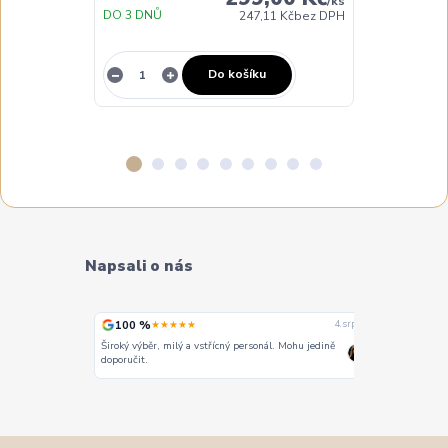
/
ks
DO 3 DNŮ
DO 3 DNŮ
247,11 Kč
bez DPH
Do košíku
Napsali o nás
100 %
100 %
★★★★★
★
4. srpna
4. srpna
Široký výběr, milý a vstřícný personál. Mohu jedině
Vše super
doporučit.