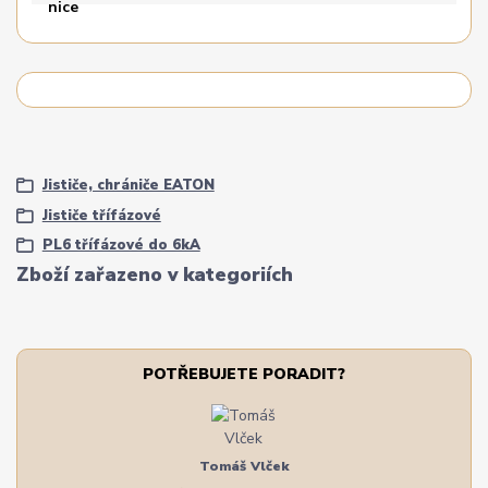
Jističe, chrániče EATON
Jističe třífázové
PL6 třífázové do 6kA
Zboží zařazeno v kategoriích
POTŘEBUJETE PORADIT?
Tomáš Vlček