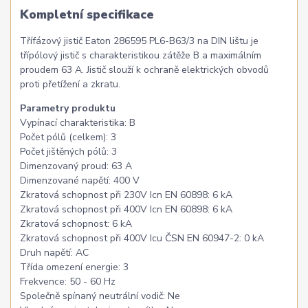
Kompletní specifikace
Třífázový jistič Eaton 286595 PL6-B63/3 na DIN lištu je
třípólový jistič s charakteristikou zátěže B a maximálním
proudem 63 A. Jistič slouží k ochraně elektrických obvodů
proti přetížení a zkratu.
Parametry produktu
Vypínací charakteristika: B
Počet pólů (celkem): 3
Počet jištěných pólů: 3
Dimenzovaný proud: 63 A
Dimenzované napětí: 400 V
Zkratová schopnost při 230V Icn EN 60898: 6 kA
Zkratová schopnost při 400V Icn EN 60898: 6 kA
Zkratová schopnost: 6 kA
Zkratová schopnost při 400V Icu ČSN EN 60947-2: 0 kA
Druh napětí: AC
Třída omezení energie: 3
Frekvence: 50 - 60 Hz
Společně spínaný neutrální vodič: Ne