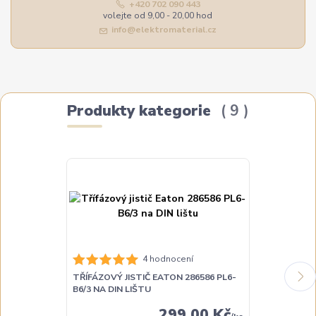
+420 702 090 443
volejte od 9,00 - 20,00 hod
info@elektromaterial.cz
Produkty kategorie
9
4 hodnocení
TŘÍFÁZOVÝ JISTIČ EATON 286586 PL6-
TŘÍFÁZOVÝ JI
B6/3 NA DIN LIŠTU
B10/3 NA DIN
299,00 Kč