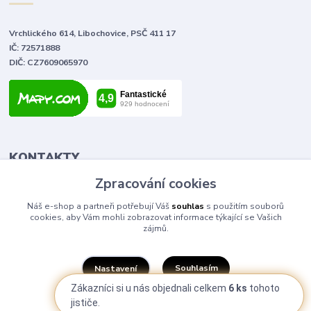
Vrchlického 614, Libochovice, PSČ 411 17
IČ: 72571888
DIČ: CZ7609065970
KONTAKTY
Zpracování cookies
Tomáš Vlček
Náš e-shop a partneři potřebují Váš
souhlas
s použitím souborů
+420 702 090 443
cookies, aby Vám mohli zobrazovat informace týkající se Vašich
volejte od 9,00 - 20,00 hod
zájmů.
info@elektromaterial.cz
Souhlasím
Nastavení
Zákazníci si u nás objednali celkem
6 ks
tohoto
jističe.
Souhlas můžete odmítnout
zde
.