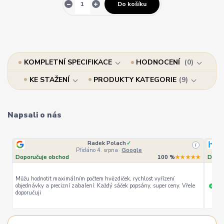
Do košíku
KOMPLETNÍ SPECIFIKACE
HODNOCENÍ
0
KE STAŽENÍ
PRODUKTY KATEGORIE
9
Napsali o nás
Radek Polach
✓
i
Přidáno 4. srpna
·
Google
Doporučuje obchod
100 %
★★★★★
Dopor
Můžu hodnotit maximálním počtem hvězdiček, rychlost vyřízení
objednávky a precizní zabalení. Každý sáček popsány, super ceny. Vřele
ryc
+
doporučuji