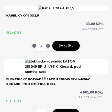
KABEL CYKY-J 3X2,5
33,00 Kč
/
m
27,27 Kč
bez DPH
SKLADEM
Do košíku
ELEKTRICKÝ ROZVADĚČ EATON 283049 BF-U-4/96-C
XBOARD, POD OMÍTKU, OCEL
4 501,00 Kč
/
ks
3 719,83 Kč
bez DPH
DO 3 DNŮ