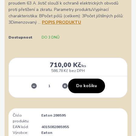
proudem 63 A. Jistič slouží k ochraně elektrických obvodů
proti přetížení a zkratu. Parametry produktuVypínací
charakteristika: BPočet pólů (celkem): 3Počet jištěných pólů:
3Dimenzovaný ...
POPIS PRODUKTU
Dostupnost
DO 3 DNŮ
710,00 Kč
/
ks
586,78 Kč
bez DPH
Do košíku
Číslo
Eaton 286595
produktu:
EAN kód:
4015082865955
Výrobce:
Eaton