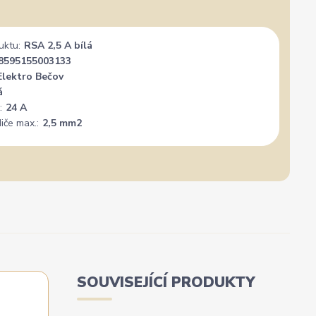
nál. Mohu
Vše super
PER
+
uktu:
RSA 2,5 A bílá
8595155003133
Elektro Bečov
á
:
24 A
iče max.:
2,5 mm2
SOUVISEJÍCÍ PRODUKTY