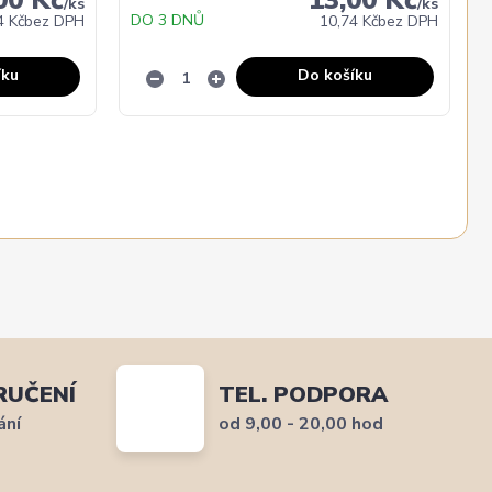
/
ks
/
ks
DO 3 DNŮ
4 Kč
bez DPH
10,74 Kč
bez DPH
íku
Do košíku
RUČENÍ
TEL. PODPORA
ání
od 9,00 - 20,00 hod