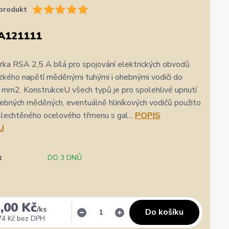
produkt
A121111
ka RSA 2,5 A bílá pro spojování elektrických obvodů
zkého napětí měděnými tuhými i ohebnými vodiči do
 mm2. KonstrukceU všech typů je pro spolehlivé upnutí
hebných měděných, eventuálně hliníkových vodičů použito
lechtěného ocelového třmenu s gal...
POPIS
U
t
DO 3 DNŮ
✓
Ověřený zákazník
✓
i
i
gle
Přidáno 3. srpna
·
Heureka.cz
,00 Kč
0 %
★★★★★
Doporučuje obchod
100 %
★★★★★
Dopor
/
ks
Do košíku
74 Kč
bez DPH