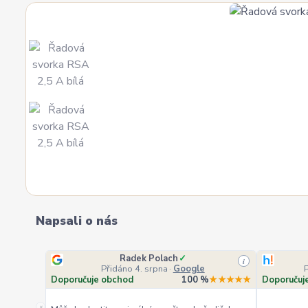
Napsali o nás
Radek Polach
✓
i
Přidáno 4. srpna
·
Google
Doporučuje obchod
100 %
★★★★★
Doporučuj
«