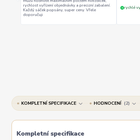
Můžu hodnotit maximálním počtem hvězdiček,
rychlost vyřízení objednávky a precizní zabalení.
rychlé vy
+
Každý sáček popsány, super ceny. Vřele
doporučuji
KOMPLETNÍ SPECIFIKACE
HODNOCENÍ
2
Kompletní specifikace