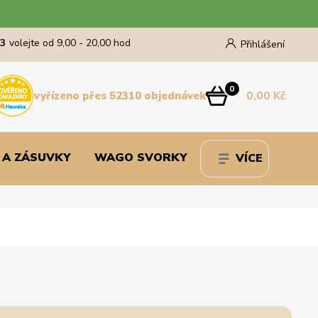
43
volejte od 9,00 - 20,00 hod
Přihlášení
0
0,00 Kč
vyřízeno přes 52310 objednávek
 A ZÁSUVKY
WAGO SVORKY
VÍCE