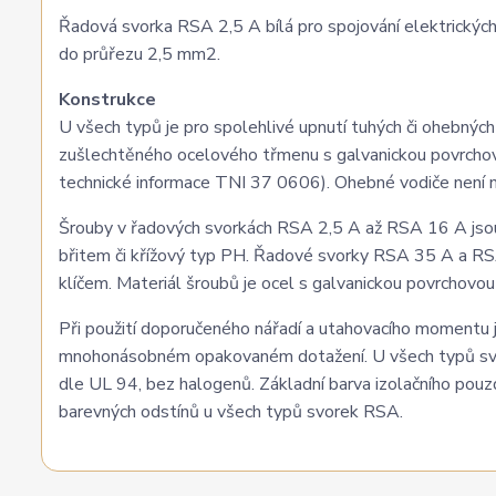
Řadová svorka RSA 2,5 A bílá pro spojování elektrickýc
do průřezu 2,5 mm2.
Konstrukce
U všech typů je pro spolehlivé upnutí tuhých či ohebnýc
zušlechtěného ocelového třmenu s galvanickou povrchovou
technické informace TNI 37 0606). Ohebné vodiče není 
Šrouby v řadových svorkách RSA 2,5 A až RSA 16 A jsou
břitem či křížový typ PH. Řadové svorky RSA 35 A a RS
klíčem. Materiál šroubů je ocel s galvanickou povrchovou
Při použití doporučeného nářadí a utahovacího momentu 
mnohonásobném opakovaném dotažení. U všech typů svor
dle UL 94, bez halogenů. Základní barva izolačního pouz
barevných odstínů u všech typů svorek RSA.