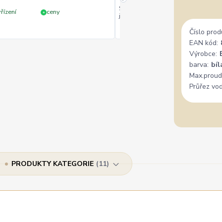
Široký výběr, milý a vstřícný perso
řízení
ceny
+
jedině doporučit.
Číslo prod
EAN kód:
Výrobce:
barva:
bíl
Max.proud
Průřez vod
PRODUKTY KATEGORIE
11