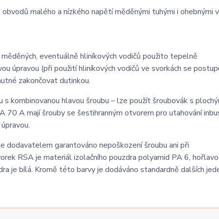
h obvodů malého a nízkého napětí měděnými tuhými i ohebnými v
h měděných, eventuálně hliníkových vodičů použito tepelně
 úpravou (při použití hliníkových vodičů ve svorkách se postup
nutné zakončovat dutinkou.
 s kombinovanou hlavou šroubu – lze použít šroubovák s ploch
A 70 A mají šrouby se šestihranným otvorem pro utahování inb
 úpravou.
je dodavatelem garantováno nepoškození šroubu ani při
ek RSA je materiál izolačního pouzdra polyamid PA 6, hořlav
dra je bílá. Kromě této barvy je dodáváno standardně dalších jed