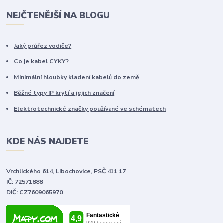
NEJČTENĚJŠÍ NA BLOGU
Jaký průřez vodiče?
Co je kabel CYKY?
Minimální hloubky kladení kabelů do země
Běžné typy IP krytí a jejich značení
Elektrotechnické značky používané ve schématech
KDE NÁS NAJDETE
Vrchlického 614, Libochovice, PSČ 411 17
IČ: 72571888
DIČ: CZ7609065970