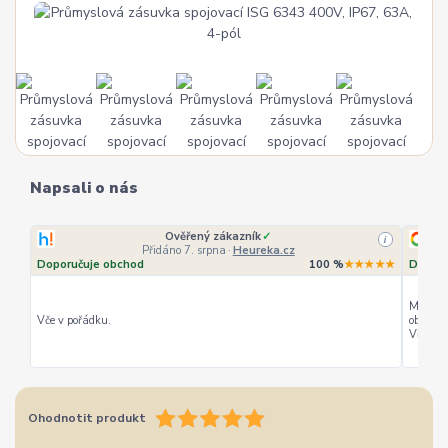
Napsali o nás
Ověřený zákazník
✓
i
Přidáno 7. srpna
·
Heureka.cz
Doporučuje obchod
100 %
★★★★★
Doporu
Můžu ho
Vče v pořádku.
objedná
Vřele d
Ohodnotit produkt