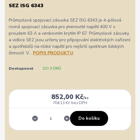
SEZ ISG 6343
Průmyslová spojovací zásuvka SEZ ISG 6343 je 4-pólová
rovná spojovací zásuvka pro jmenovité napětí 400 V s
proudem 63 A a venkovním krytím IP 67. Průmyslové zásuvky
a vidlice SEZ jsou určeny pro připojování elektrických zařízení
a spotřebičů na nízké napětí pro nejširší spektrum lidských
činností. V...
POPIS PRODUKTU
Dostupnost
DO 3 DNŮ
852,00 Kč
/
ks
704,13 Kč
bez DPH
Do košíku