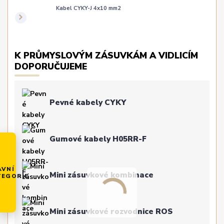
Kabel CYKY-J 4x10 mm2
K PRŮMYSLOVÝM ZÁSUVKÁM A VIDLICÍM
DOPORUČUJEME
Pevné kabely CYKY
Gumové kabely H05RR-F
AVNÍ
Mini zásuvkové kombinace
TEGORIE
Mini zásuvkové rozvodnice ROS