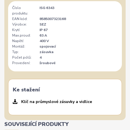
Číslo
ISG 6343
produktu:
EAN kód:
8585007323168
Výrobce:
SEZ
Krytí:
IP 67
Max.proud:
63 A
Napětí:
400 V
Montáž:
spojovací
Typ:
zásuvka
Počet pólů:
4
Provedení:
šroubové
Ke stažení
Klíč na průmyslové zásuvky a vidlice
SOUVISEJÍCÍ PRODUKTY