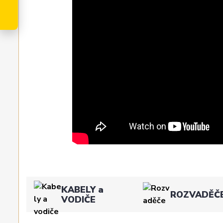
KABELY a
ROZVADĚČ
VODIČE