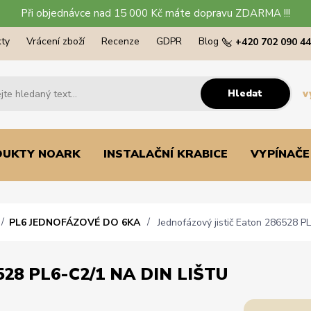
Při objednávce nad 15 000 Kč máte dopravu ZDARMA !!!
ty
Vrácení zboží
Recenze
GDPR
Blog
+420 702 090 4
Hledat
v
DUKTY NOARK
INSTALAČNÍ KRABICE
VYPÍNAČE
PL6 JEDNOFÁZOVÉ DO 6KA
Jednofázový jistič Eaton 286528 PL
28 PL6-C2/1 NA DIN LIŠTU