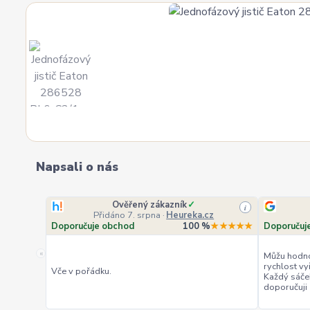
Napsali o nás
Ověřený zákazník
✓
i
Přidáno 7. srpna
·
Heureka.cz
Doporučuje obchod
100 %
★★★★★
Doporučuj
«
Můžu hodno
rychlost vy
Vče v pořádku.
Každý sáče
doporučuji