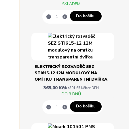
SKLADEM
Do košíku
ELEKTRICKÝ ROZVADĚČ SEZ
STI615-12 12M MODULOVÝ NA
OMÍTKU TRANSPARENTNÍ DVÍŘKA
365,00 Kč
/
ks
301,65 Kč
bez DPH
DO 3 DNŮ
Do košíku