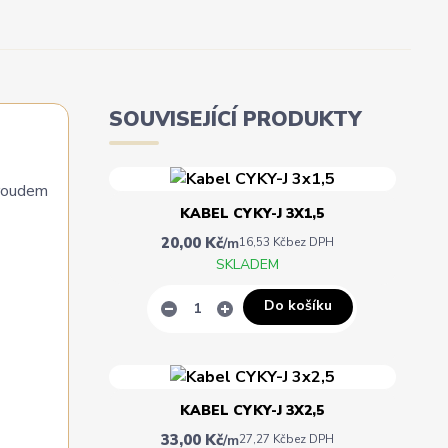
SOUVISEJÍCÍ PRODUKTY
proudem
KABEL CYKY-J 3X1,5
20,00 Kč
/
m
16,53 Kč
bez DPH
SKLADEM
Do košíku
KABEL CYKY-J 3X2,5
33,00 Kč
/
m
27,27 Kč
bez DPH