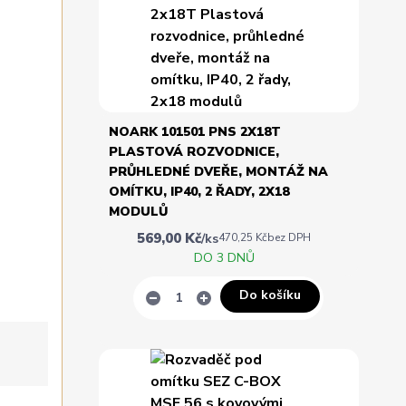
NOARK 101501 PNS 2X18T
PLASTOVÁ ROZVODNICE,
PRŮHLEDNÉ DVEŘE, MONTÁŽ NA
OMÍTKU, IP40, 2 ŘADY, 2X18
MODULŮ
569,00 Kč
/
ks
470,25 Kč
bez DPH
DO 3 DNŮ
Do košíku