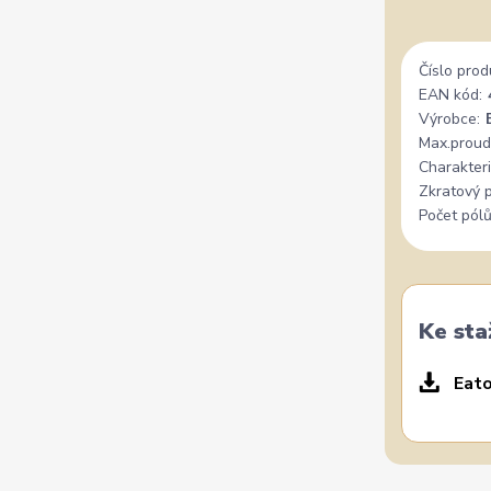
Číslo prod
EAN kód:
Výrobce:
Max.proud
Charakteri
Zkratový 
Počet pólů
Ke sta
Eato