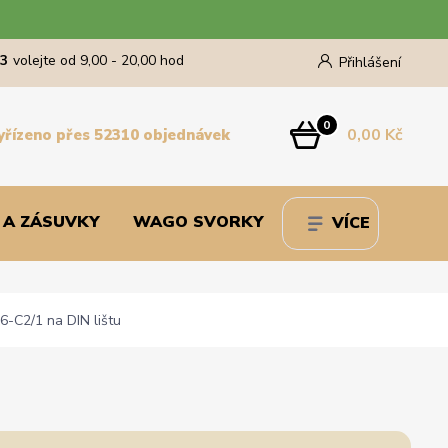
43
volejte od 9,00 - 20,00 hod
Přihlášení
0
0,00 Kč
yřízeno přes 52310 objednávek
 A ZÁSUVKY
WAGO SVORKY
VÍCE
6-C2/1 na DIN lištu