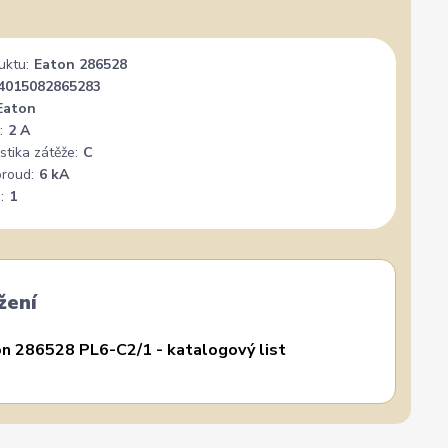
uktu:
Eaton 286528
4015082865283
Eaton
:
2 A
stika zátěže:
C
proud:
6 kA
:
1
žení
n 286528 PL6-C2/1 - katalogový list