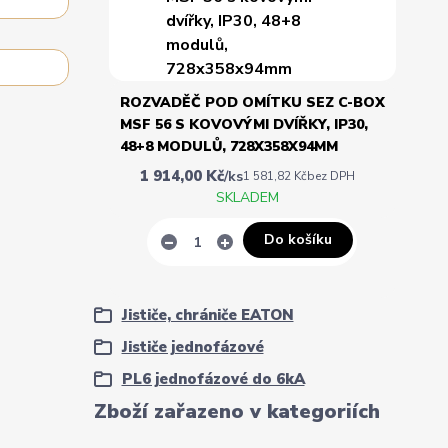
ROZVADĚČ POD OMÍTKU SEZ C-BOX
MSF 56 S KOVOVÝMI DVÍŘKY, IP30,
48+8 MODULŮ, 728X358X94MM
1 914,00 Kč
/
ks
1 581,82 Kč
bez DPH
SKLADEM
Do košíku
Jističe, chrániče EATON
Jističe jednofázové
PL6 jednofázové do 6kA
Zboží zařazeno v kategoriích