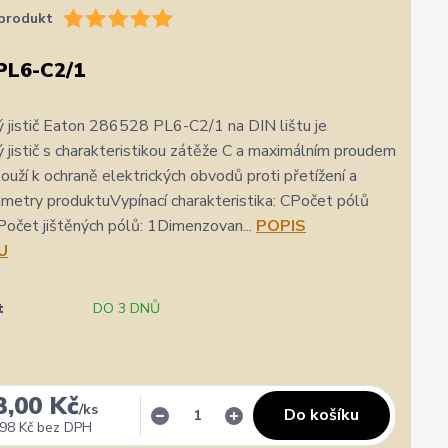
produkt
PL6-C2/1
 jistič Eaton 286528 PL6-C2/1 na DIN lištu je
 jistič s charakteristikou zátěže C a maximálním proudem
slouží k ochraně elektrických obvodů proti přetížení a
ametry produktuVypínací charakteristika: CPočet pólů
Počet jištěných pólů: 1Dimenzovan...
POPIS
U
✓
Veronika Veverková
✓
i
i
t
DO 3 DNŮ
a.cz
Přidáno 4. srpna
·
Google
0 %
★★★★★
Doporučuje obchod
100 %
★★★★★
Dopor
Široký výběr, milý a vstřícný personál. Mohu
Vše su
3,00 Kč
jedině doporučit.
/
ks
Do košíku
98 Kč
bez DPH