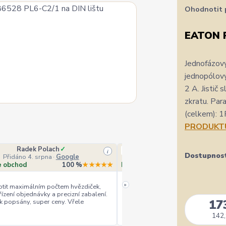
Ohodnotit 
EATON 
Jednofázový
jednopólový
2 A. Jistič 
zkratu. Par
(celkem): 1
PRODUKT
Radek Polach
✓
Ověřený zákazník
i
Dostupnos
Přidáno 4. srpna
·
Google
Přidáno 4. srpna
·
Heurek
e obchod
100 %
★★★★★
Doporučuje obchod
10
»
tit maximálním počtem hvězdiček,
řízení objednávky a precizní zabalení.
rychlé vyřízení
ceny
+
+
17
k popsány, super ceny. Vřele
142,