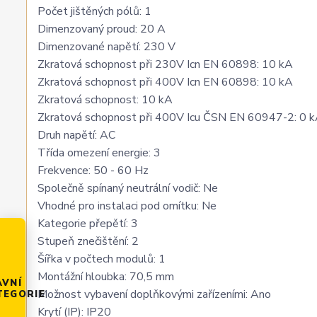
Počet jištěných pólů: 1
Dimenzovaný proud: 20 A
Dimenzované napětí: 230 V
Zkratová schopnost při 230V Icn EN 60898: 10 kA
Zkratová schopnost při 400V Icn EN 60898: 10 kA
Zkratová schopnost: 10 kA
Zkratová schopnost při 400V Icu ČSN EN 60947-2: 0 
Druh napětí: AC
Třída omezení energie: 3
Frekvence: 50 - 60 Hz
Společně spínaný neutrální vodič: Ne
Vhodné pro instalaci pod omítku: Ne
Kategorie přepětí: 3
Stupeň znečištění: 2
Šířka v počtech modulů: 1
Montážní hloubka: 70,5 mm
AVNÍ
Možnost vybavení doplňkovými zařízeními: Ano
TEGORIE
Krytí (IP): IP20