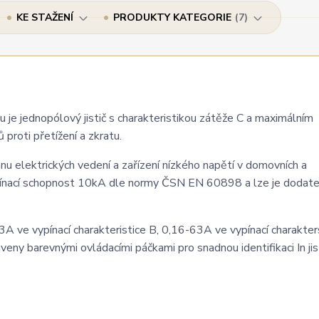
KE STAŽENÍ
PRODUKTY KATEGORIE
7
je jednopólový jistič s charakteristikou zátěže C a maximálním
 proti přetížení a zkratu.
anu elektrických vedení a zařízení nízkého napětí v domovních a
vypínací schopnost 10kA dle normy ČSN EN 60898 a lze je dodat
 ve vypínací charakteristice B, 0,16-63A ve vypínací charakters
veny barevnými ovládacími páčkami pro snadnou identifikaci In jis