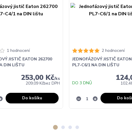
1 hodnocení
2 hodnocení
VÝ JISTIČ EATON 262700
JEDNOFÁZOVÝ JISTIČ EATON
A DIN LIŠTU
PL7-C6/1 NA DIN LIŠTU
253,00 Kč
124,
/
ks
DO 3 DNŮ
209,09 Kč
bez DPH
102,4
Do košíku
Do koš