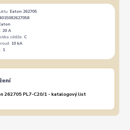
uktu:
Eaton 262705
4015082627058
Eaton
:
20 A
stika zátěže:
C
proud:
10 kA
:
1
žení
n 262705 PL7-C20/1 - katalogový list