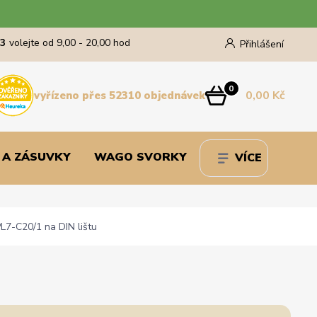
43
volejte od 9,00 - 20,00 hod
Přihlášení
0
0,00 Kč
vyřízeno přes 52310 objednávek
 A ZÁSUVKY
WAGO SVORKY
VÍCE
L7-C20/1 na DIN lištu