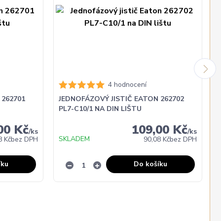
4 hodnocení
 262701
JEDNOFÁZOVÝ JISTIČ EATON 262702
PL7-C10/1 NA DIN LIŠTU
00 Kč
109,00 Kč
/
ks
/
ks
SKLADEM
8 Kč
bez DPH
90,08 Kč
bez DPH
íku
Do košíku