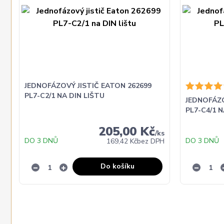
JEDNOFÁZOVÝ JISTIČ EATON 262699
PL7-C2/1 NA DIN LIŠTU
JEDNOFÁZO
PL7-C4/1 N
205,00 Kč
/
ks
DO 3 DNŮ
DO 3 DNŮ
169,42 Kč
bez DPH
Do košíku