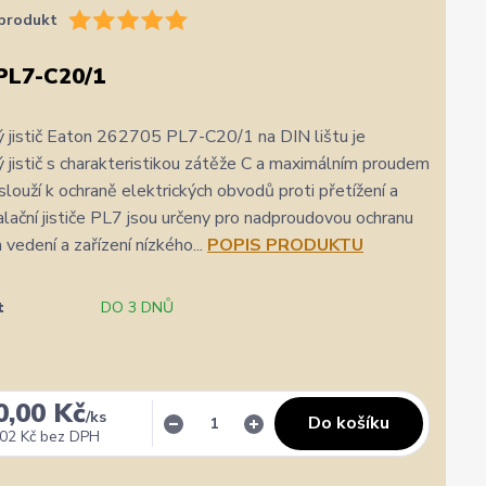
produkt
PL7-C20/1
 jistič Eaton 262705 PL7-C20/1 na DIN lištu je
 jistič s charakteristikou zátěže C a maximálním proudem
 slouží k ochraně elektrických obvodů proti přetížení a
talační jističe PL7 jsou určeny pro nadproudovou ochranu
 vedení a zařízení nízkého...
POPIS PRODUKTU
t
DO 3 DNŮ
★★★★★
★★★★★
a
31. července
zatím se mi zdá z několika dalších jako jeden z
Výborná komunikace, ochota
nejlepších
hlavně rychlé dodání. 👍👌
0,00 Kč
/
ks
Do košíku
02 Kč
bez DPH