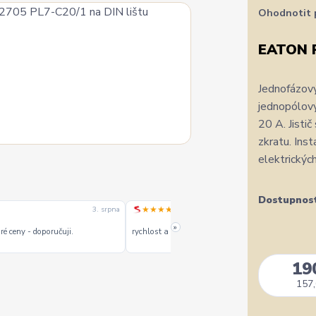
Ohodnotit 
EATON 
Jednofázový
jednopólový
20 A. Jistič
zkratu. Ins
elektrických
Dostupnos
★★★★★
3. srpna
1. srpn
»
é ceny - doporučuji.
rychlost a kvalitu objednavky
19
157,