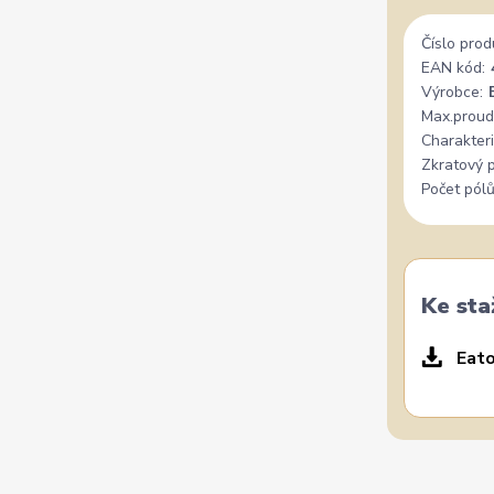
Číslo prod
EAN kód:
Výrobce:
Max.proud
Charakteri
Zkratový 
Počet pólů
Ke sta
Eato