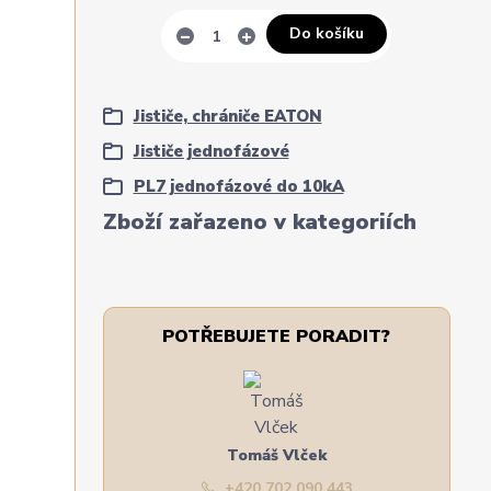
Do košíku
Jističe, chrániče EATON
Jističe jednofázové
PL7 jednofázové do 10kA
Zboží zařazeno v kategoriích
POTŘEBUJETE PORADIT?
Tomáš Vlček
+420 702 090 443