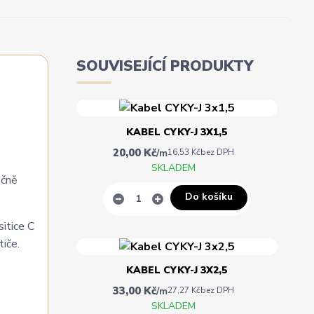
SOUVISEJÍCÍ PRODUKTY
KABEL CYKY-J 3X1,5
20,00 Kč
/
m
16,53 Kč
bez DPH
SKLADEM
ečně
Do košíku
itice C
tiče.
KABEL CYKY-J 3X2,5
33,00 Kč
/
m
27,27 Kč
bez DPH
SKLADEM