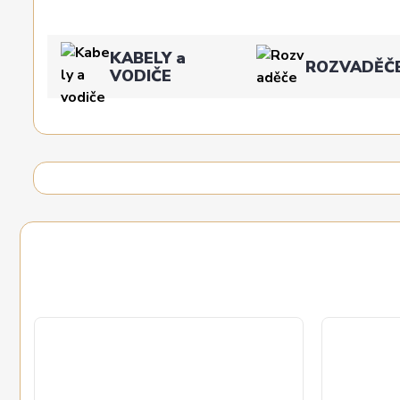
KABELY a
ROZVADĚČ
VODIČE