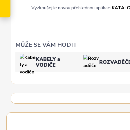
Vyzkoušejte novou přehlednou aplikaci
KATAL
MŮŽE SE VÁM HODIT
KABELY a
ROZVADĚČ
VODIČE