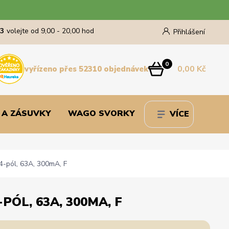
43
volejte od 9,00 - 20,00 hod
Přihlášení
0
0,00 Kč
vyřízeno přes 52310 objednávek
 A ZÁSUVKY
WAGO SVORKY
VÍCE
-pól, 63A, 300mA, F
ÓL, 63A, 300MA, F