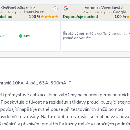
Ověřený zákazník
✓
Veronika Veverková
✓
i
dáno 4. srpna
·
Heureka.cz
Přidáno 4. srpna
·
Google
obchod
100 %
★★★★★
Doporučuje obchod
100 %
★
Široký výběr, milý a vstřícný personál.
zení
ceny
+
jedině doporučit.
nič 10kA, 4-pól, 63A, 300mA, F
 i průmyslové aplikace. Jsou založeny na principu permanentních
 poskytuje citlivost na reziduální střídavý proud, pulzující stej
ovídající napětí je nutné pouze při testování chráničů pomocí
pravidelně testovány. Na tuto dobu testování se mohou vztahovat
 měsíců v příznivém prostředí a každý měsíc v náročných podmín