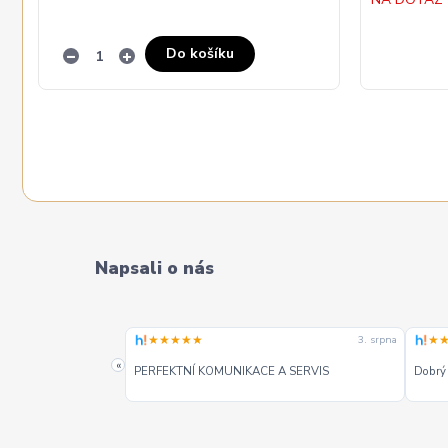
Do košíku
Napsali o nás
★★★★★
★
31. července
31. července
alších jako jeden z
Výborná komunikace, ochota poradit a
«
Opravd
hlavně rychlé dodání. 👍👌