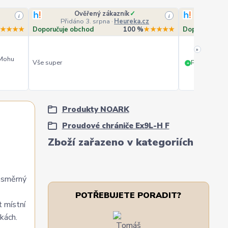
Ověřený zákazník
✓
O
i
i
Přidáno 3. srpna
·
Heureka.cz
Přidá
★★★★
Doporučuje obchod
100 %
★★★★★
Doporučuje o
»
 Mohu
Vše super
PERFEKTNÍ 
+
Produkty NOARK
Proudové chrániče Ex9L-H F
Zboží zařazeno v kategoriích
nosměrný
POTŘEBUJETE PORADIT?
 místní
kách.