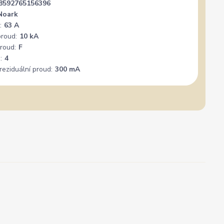
8592765156396
Noark
:
63 A
proud:
10 kA
roud:
F
:
4
reziduální proud:
300 mA