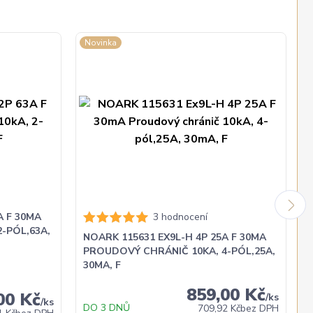
Novinka
A F 30MA
3 hodnocení
-PÓL,63A,
NOARK 115631 EX9L-H 4P 25A F 30MA
PROUDOVÝ CHRÁNIČ 10KA, 4-PÓL,25A,
30MA, F
859,00 Kč
00 Kč
/
ks
/
ks
DO 3 DNŮ
709,92 Kč
bez DPH