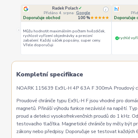
Radek Polach
✓
i
Přidáno 4. srpna
·
Google
Při
Doporučuje obchod
100 %
★★★★★
Doporučuje 
«
Můžu hodnotit maximálním počtem hvězdiček,
rychlost vyřízení objednávky a precizní
rychlé vyří
+
zabalení. Každý sáček popsány, super ceny.
Vřele doporučuji
Kompletní specifikace
NOARK 115639 Ex9L-H 4P 63A F 300mA Proudový chrá
Proudové chrániče typu Ex9L-H F jsou vhodné pro domácí
magnetů. Přináší výhodu funkce nezávislé na napětí. Typ F
proud a detekci vysokofrekvenčních proudů do 1 kHz. Odp
testovacího tlačítka. Magnetické chrániče by měly být 
zákony nebo předpisy. Doporučuje se testovat každých 6