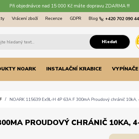
Při objednávce nad 15 000 Kč máte dopravu ZDARMA !!!
ty
Vrácení zboží
Recenze
GDPR
Blog
+420 702 090 4
Hledat
DUKTY NOARK
INSTALAČNÍ KRABICE
VYPÍNAČE
F
NOARK 115639 Ex9L-H 4P 63A F 300mA Proudový chránič 10kA, 4
300MA PROUDOVÝ CHRÁNIČ 10KA, 4-P