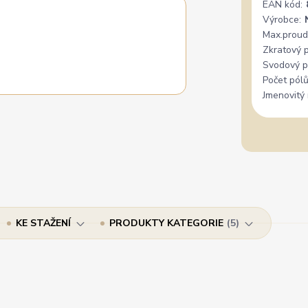
EAN kód:
Výrobce:
Max.proud
Zkratový 
Svodový p
Počet pólů
Jmenovitý 
KE STAŽENÍ
PRODUKTY KATEGORIE
5