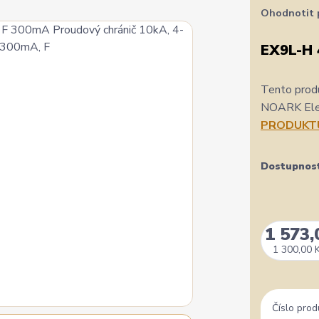
Ohodnotit 
EX9L-H 
Tento produ
NOARK Elect
PRODUKT
Dostupnos
1 573,
1 300,00 
Číslo prod