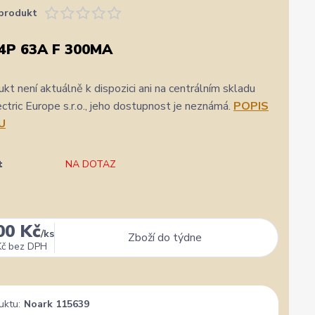
produkt
4P 63A F 300MA
kt není aktuálně k dispozici ani na centrálním skladu
ric Europe s.r.o., jeho dostupnost je neznámá.
POPIS
U
t
NA DOTAZ
00 Kč
/
ks
Zboží do týdne
Kč
bez DPH
uktu:
Noark 115639