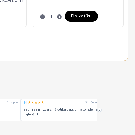
1 Kč
bez DPH
Do košíku
★★★★★
★★★★☆
27. července
17. července
»
Napoprvé dobré .
Dobrý