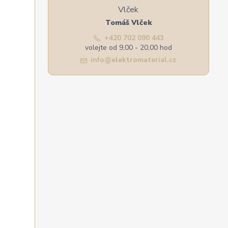
Tomáš Vlček
+420 702 090 443
volejte od 9,00 - 20,00 hod
info@elektromaterial.cz