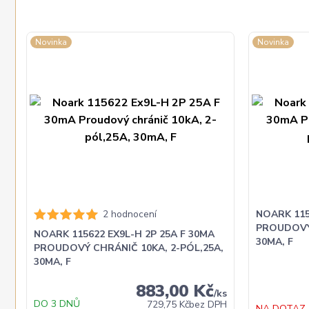
Novinka
Novinka
2 hodnocení
NOARK 115
PROUDOVÝ 
NOARK 115622 EX9L-H 2P 25A F 30MA
30MA, F
PROUDOVÝ CHRÁNIČ 10KA, 2-PÓL,25A,
30MA, F
883,00 Kč
/
ks
DO 3 DNŮ
729,75 Kč
bez DPH
NA DOTAZ