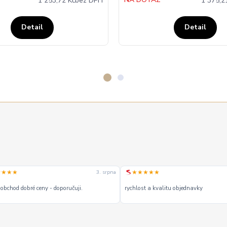
1 253,72 Kč
bez DPH
1 375,2
Detail
Detail
★★★★
★★★★★
27. července
Naprostá spokojenost, rychle doruceni,
u široký výbě a většina skladem.
ochota,