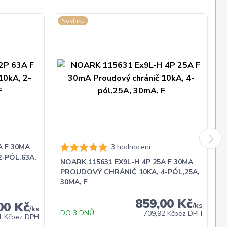
Novinka
A F 30MA
3 hodnocení
-PÓL,63A,
NOARK 115631 EX9L-H 4P 25A F 30MA
PROUDOVÝ CHRÁNIČ 10KA, 4-PÓL,25A,
30MA, F
859,00 Kč
00 Kč
/
ks
/
ks
DO 3 DNŮ
709,92 Kč
bez DPH
1 Kč
bez DPH