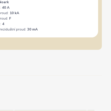
Noark
:
40 A
proud:
10 kA
roud:
F
:
4
reziduální proud:
30 mA