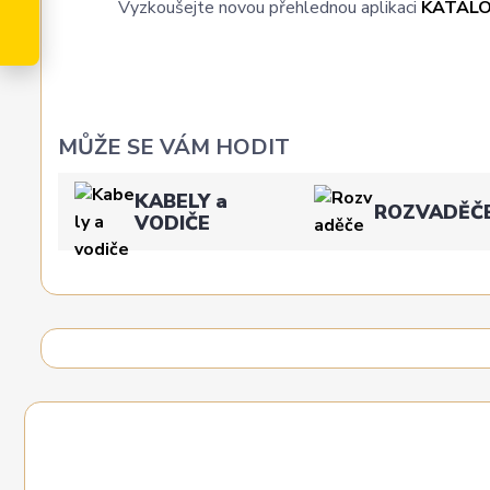
Vyzkoušejte novou přehlednou aplikaci
KATAL
MŮŽE SE VÁM HODIT
KABELY a
ROZVADĚČ
VODIČE