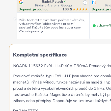
Radek Polach
✓
i
Přidáno 4. srpna
·
Google
Při
Doporučuje obchod
100 %
★★★★★
Doporučuje 
«
Můžu hodnotit maximálním počtem hvězdiček,
rychlost vyřízení objednávky a precizní
rychlé vyří
+
zabalení. Každý sáček popsány, super ceny.
Vřele doporučuji
Kompletní specifikace
NOARK 115632 Ex9L-H 4P 40A F 30mA Proudový chrán
Proudové chrániče typu Ex9L-H F jsou vhodné pro domácí
magnetů. Přináší výhodu funkce nezávislé na napětí. Typ F
proud a detekci vysokofrekvenčních proudů do 1 kHz. Odp
testovacího tlačítka. Magnetické chrániče by měly být 
zákony nebo předpisy. Doporučuje se testovat každých 6