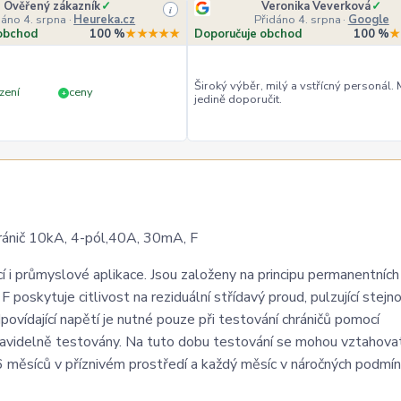
Ověřený zákazník
✓
Veronika Veverková
✓
i
dáno 4. srpna
·
Heureka.cz
Přidáno 4. srpna
·
Google
obchod
100 %
★★★★★
Doporučuje obchod
100 %
★
Široký výběr, milý a vstřícný personál.
zení
ceny
+
jedině doporučit.
ič 10kA, 4-pól,40A, 30mA, F
 i průmyslové aplikace. Jsou založeny na principu permanentních
 poskytuje citlivost na reziduální střídavý proud, pulzující stej
ovídající napětí je nutné pouze při testování chráničů pomocí
pravidelně testovány. Na tuto dobu testování se mohou vztahovat
 měsíců v příznivém prostředí a každý měsíc v náročných podmín