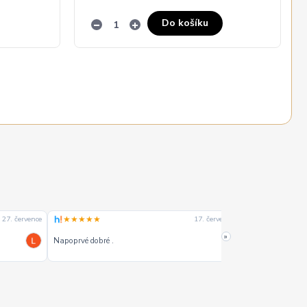
Do košíku
★★★★★
★★★★☆
27. července
17. července
»
Napoprvé dobré .
Dobrý