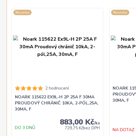
Novinka
Novinka
2 hodnocení
NOARK 115
PROUDOVÝ 
NOARK 115622 EX9L-H 2P 25A F 30MA
30MA, F
PROUDOVÝ CHRÁNIČ 10KA, 2-PÓL,25A,
30MA, F
883,00 Kč
/
ks
DO 3 DNŮ
729,75 Kč
bez DPH
NA DOTAZ