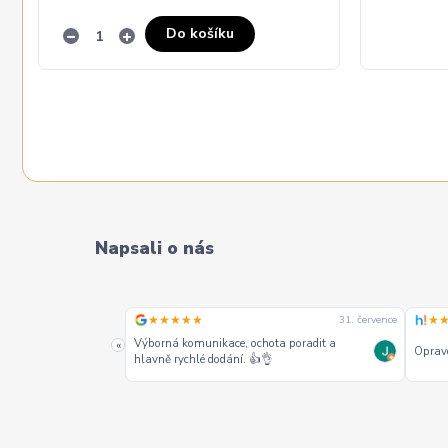
Do košíku
Napsali o nás
★★★★★
★
31. července
31. července
alších jako jeden z
Výborná komunikace, ochota poradit a
«
Opravd
hlavně rychlé dodání. 👍👌