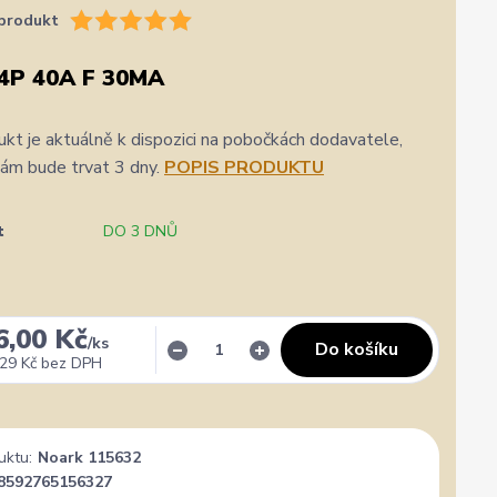
produkt
4P 40A F 30MA
kt je aktuálně k dispozici na pobočkách dodavatele,
nám bude trvat 3 dny.
POPIS PRODUKTU
t
DO 3 DNŮ
6,00 Kč
/
ks
Do košíku
29 Kč
bez DPH
uktu:
Noark 115632
8592765156327