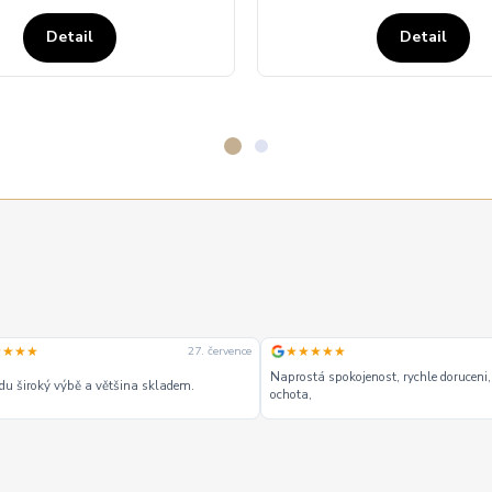
Detail
Detail
★★★★
★★★★★
27. července
Naprostá spokojenost, rychle doruceni,
u široký výbě a většina skladem.
ochota,