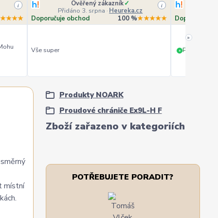
Ověřený zákazník
✓
O
i
i
Přidáno 3. srpna
·
Heureka.cz
Přidá
★★★★
Doporučuje obchod
100 %
★★★★★
Doporučuje o
»
 Mohu
Vše super
PERFEKTNÍ 
+
Produkty NOARK
Proudové chrániče Ex9L-H F
Zboží zařazeno v kategoriích
nosměrný
POTŘEBUJETE PORADIT?
 místní
kách.