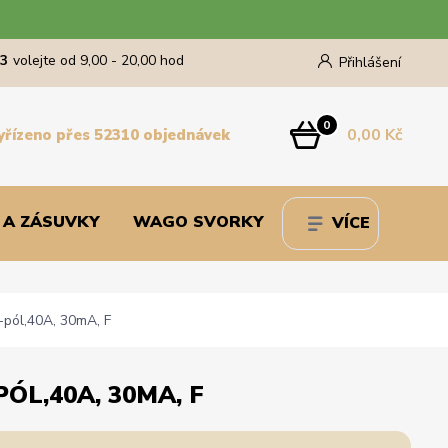
43
volejte od 9,00 - 20,00 hod
Přihlášení
0
0,00 Kč
yřízeno přes 52310 objednávek
 A ZÁSUVKY
WAGO SVORKY
VÍCE
pól,40A, 30mA, F
ÓL,40A, 30MA, F