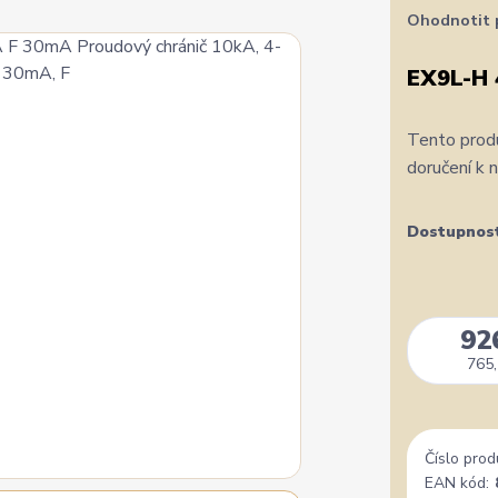
Ohodnotit 
EX9L-H 
Tento produ
doručení k 
Dostupnos
92
765,
Číslo prod
EAN kód: