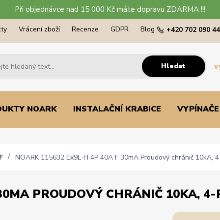
Při objednávce nad 15 000 Kč máte dopravu ZDARMA !!!
ty
Vrácení zboží
Recenze
GDPR
Blog
+420 702 090 4
Hledat
v
DUKTY NOARK
INSTALAČNÍ KRABICE
VYPÍNAČE
F
NOARK 115632 Ex9L-H 4P 40A F 30mA Proudový chránič 10kA, 4-
 30MA PROUDOVÝ CHRÁNIČ 10KA, 4-P