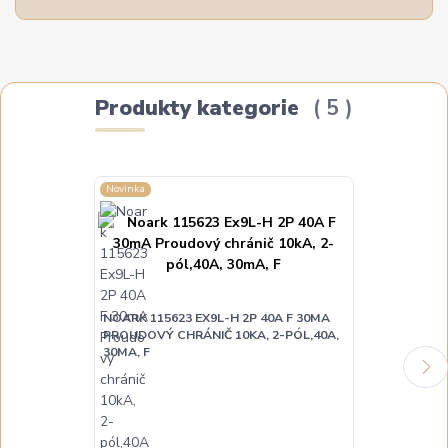
Produkty kategorie
5
Novinka
Novinka
NOARK 115623 EX9L-H 2P 40A F 30MA
NOARK 115624
PROUDOVÝ CHRÁNIČ 10KA, 2-PÓL,40A,
PROUDOVÝ CH
30MA, F
30MA, F