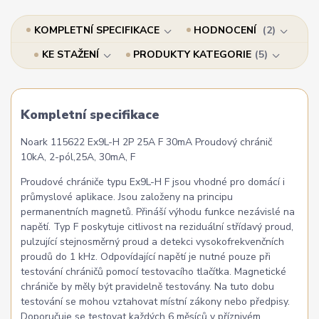
KOMPLETNÍ SPECIFIKACE
HODNOCENÍ
2
KE STAŽENÍ
PRODUKTY KATEGORIE
5
Kompletní specifikace
Noark 115622 Ex9L-H 2P 25A F 30mA Proudový chránič
10kA, 2-pól,25A, 30mA, F
Proudové chrániče typu Ex9L-H F jsou vhodné pro domácí i
průmyslové aplikace. Jsou založeny na principu
permanentních magnetů. Přináší výhodu funkce nezávislé na
napětí. Typ F poskytuje citlivost na reziduální střídavý proud,
pulzující stejnosměrný proud a detekci vysokofrekvenčních
proudů do 1 kHz. Odpovídající napětí je nutné pouze při
testování chráničů pomocí testovacího tlačítka. Magnetické
chrániče by měly být pravidelně testovány. Na tuto dobu
testování se mohou vztahovat místní zákony nebo předpisy.
Doporučuje se testovat každých 6 měsíců v příznivém