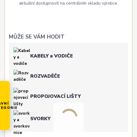
aktuální dostupností na centrálním skladu výrobce.
MŮŽE SE VÁM HODIT
KABELY a VODIČE
ROZVADĚČE
PROPOJOVACÍ LIŠTY
AVNÍ
TEGORIE
SVORKY