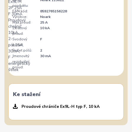
Číslo
Noark 115622
produktu:
EAN kód:
8592765156228
Výrobce:
Noark
Max.proud:
25 A
Zkratový
10 kA
proud:
Svodový
F
proud:
Počet pólů:
2
Jmenovitý
30 mA
reziduální
proud:
Ke stažení
Proudové chrániče Ex9L-H typ F, 10 kA