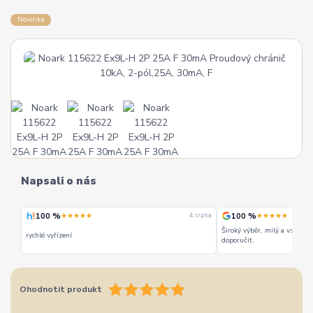
Novinka
Napsali o nás
100 %
100 %
★★★★★
★★★★★
 srpna
4. srpna
Široký výběr, milý a vstřícn
rychlé vyřízení
doporučit.
Ohodnotit produkt