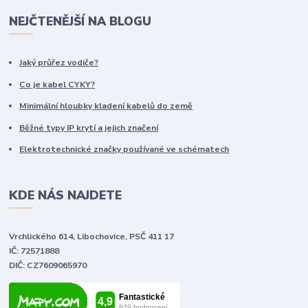
NEJČTENĚJŠÍ NA BLOGU
Jaký průřez vodiče?
Co je kabel CYKY?
Minimální hloubky kladení kabelů do země
Běžné typy IP krytí a jejich značení
Elektrotechnické značky používané ve schématech
KDE NÁS NAJDETE
Vrchlického 614, Libochovice, PSČ 411 17
IČ: 72571888
DIČ: CZ7609065970