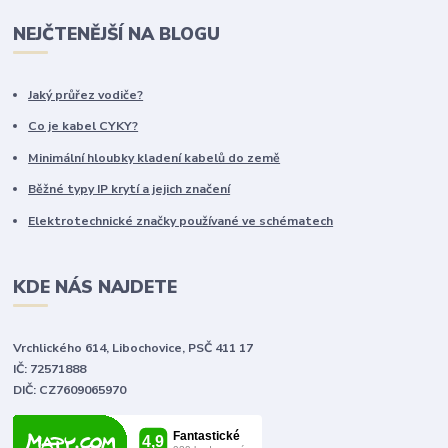
NEJČTENĚJŠÍ NA BLOGU
Jaký průřez vodiče?
Co je kabel CYKY?
Minimální hloubky kladení kabelů do země
Běžné typy IP krytí a jejich značení
Elektrotechnické značky používané ve schématech
KDE NÁS NAJDETE
Vrchlického 614, Libochovice, PSČ 411 17
IČ: 72571888
DIČ: CZ7609065970