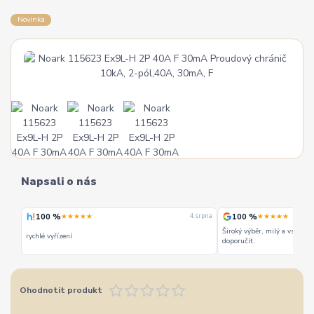
Novinka
Napsali o nás
100 %
100 %
★★★★★
★★★★★
 srpna
4. srpna
Široký výběr, milý a vstřícn
rychlé vyřízení
doporučit.
Ohodnotit produkt