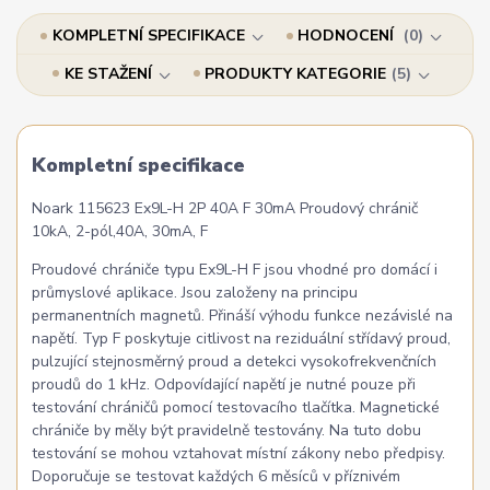
KOMPLETNÍ SPECIFIKACE
HODNOCENÍ
0
KE STAŽENÍ
PRODUKTY KATEGORIE
5
Kompletní specifikace
Noark 115623 Ex9L-H 2P 40A F 30mA Proudový chránič
10kA, 2-pól,40A, 30mA, F
Proudové chrániče typu Ex9L-H F jsou vhodné pro domácí i
průmyslové aplikace. Jsou založeny na principu
permanentních magnetů. Přináší výhodu funkce nezávislé na
napětí. Typ F poskytuje citlivost na reziduální střídavý proud,
pulzující stejnosměrný proud a detekci vysokofrekvenčních
proudů do 1 kHz. Odpovídající napětí je nutné pouze při
testování chráničů pomocí testovacího tlačítka. Magnetické
chrániče by měly být pravidelně testovány. Na tuto dobu
testování se mohou vztahovat místní zákony nebo předpisy.
Doporučuje se testovat každých 6 měsíců v příznivém