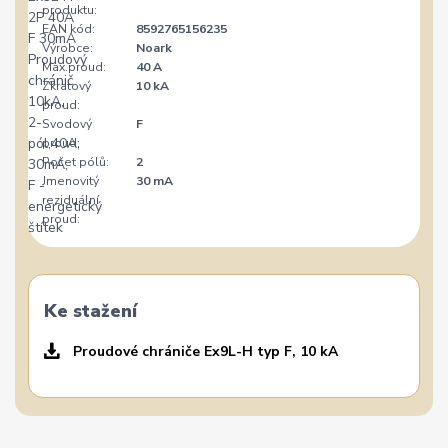
produktu:
EAN kód:
8592765156235
Výrobce:
Noark
Max.proud:
40 A
Zkratový
10 kA
proud:
Svodový
F
proud:
Počet pólů:
2
Jmenovitý
30 mA
reziduální
proud:
Ke stažení
Proudové chrániče Ex9L-H typ F, 10 kA