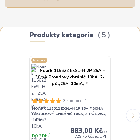
Produkty kategorie
5
Novinka
Novinka
NOARK 115624
2 hodnocení
PROUDOVÝ CH
NOARK 115622 EX9L-H 2P 25A F 30MA
30MA, F
PROUDOVÝ CHRÁNIČ 10KA, 2-PÓL,25A,
30MA, F
883,00 Kč
/
ks
DO 3 DNŮ
729,75 Kč
bez DPH