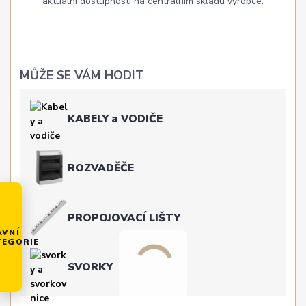
aktuální dostupností na centrálním skladu výrobce.
MŮŽE SE VÁM HODIT
KABELY a VODIČE
ROZVADĚČE
PROPOJOVACÍ LIŠTY
AVNÍ
TEGORIE
SVORKY