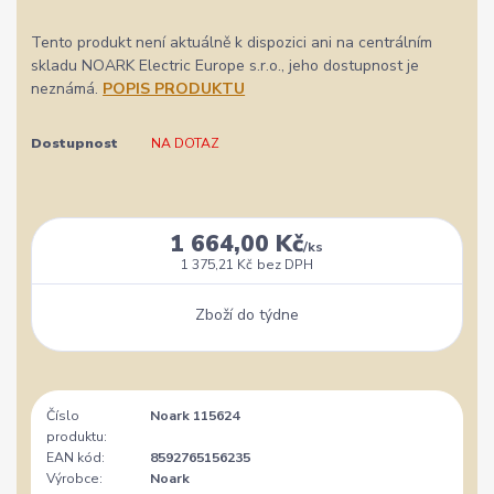
Tento produkt není aktuálně k dispozici ani na centrálním
skladu NOARK Electric Europe s.r.o., jeho dostupnost je
neznámá.
POPIS PRODUKTU
Dostupnost
NA DOTAZ
1 664,00 Kč
/
ks
1 375,21 Kč
bez DPH
Zboží do týdne
Číslo
Noark 115624
produktu:
EAN kód:
8592765156235
Výrobce:
Noark