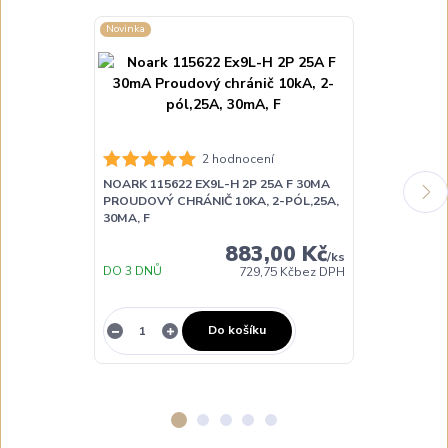
Novinka
Novinka
NOARK 115623
2 hodnocení
PROUDOVÝ CH
NOARK 115622 EX9L-H 2P 25A F 30MA
30MA, F
PROUDOVÝ CHRÁNIČ 10KA, 2-PÓL,25A,
30MA, F
883,00 Kč
/
ks
DO 3 DNŮ
729,75 Kč
bez DPH
NA DOTAZ
Do košíku