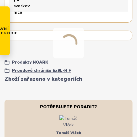
AVNÍ
TEGORIE
Produkty NOARK
Proudové chrániče Ex9L-H F
Zboží zařazeno v kategoriích
POTŘEBUJETE PORADIT?
Tomáš Vlček