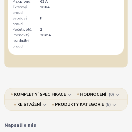
Max.proud:
63 A
Zkratový
10 kA
proud:
Svodový
F
proud:
Počet pólů:
2
Jmenovitý
30 mA
reziduální
proud:
KOMPLETNÍ SPECIFIKACE
HODNOCENÍ
0
KE STAŽENÍ
PRODUKTY KATEGORIE
5
Napsali o nás