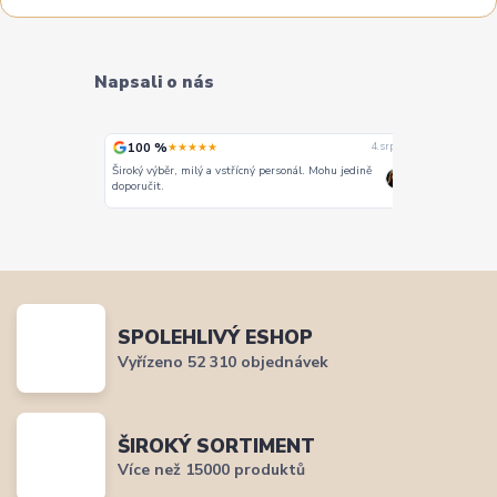
Napsali o nás
100 %
100 %
★★★★★
★
4. srpna
4. srpna
Široký výběr, milý a vstřícný personál. Mohu jedině
Vše super
doporučit.
SPOLEHLIVÝ ESHOP
Vyřízeno 52 310 objednávek
ŠIROKÝ SORTIMENT
Více než 15000 produktů