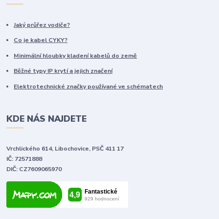
Jaký průřez vodiče?
Co je kabel CYKY?
Minimální hloubky kladení kabelů do země
Běžné typy IP krytí a jejich značení
Elektrotechnické značky používané ve schématech
KDE NÁS NAJDETE
Vrchlického 614, Libochovice, PSČ 411 17
IČ: 72571888
DIČ: CZ7609065970