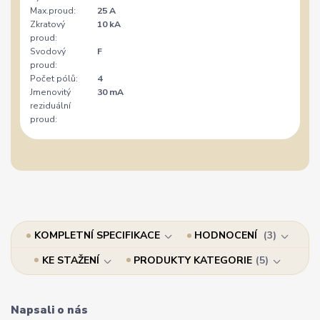
Max.proud:
25 A
Zkratový
10 kA
proud:
Svodový
F
proud:
Počet pólů:
4
Jmenovitý
30 mA
reziduální
proud:
KOMPLETNÍ SPECIFIKACE
HODNOCENÍ
3
KE STAŽENÍ
PRODUKTY KATEGORIE
5
Napsali o nás