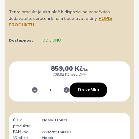
Tento produkt je aktuálně k dispozici na pobočkách
dodavatele, doručení k nám bude trvat 3 dny.
POPIS
PRODUKTU
Dostupnost
DO 3 DNŮ
859,00 Kč
/
ks
709,92 Kč
bez DPH
Do košíku
Číslo
Noark 115631
produktu:
EAN kód:
8592765156310
Výrobce:
Noark