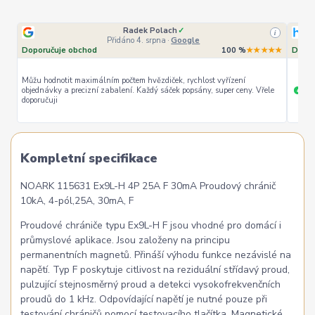
Radek Polach
✓
i
Přidáno 4. srpna
·
Google
Doporučuje obchod
100 %
★★★★★
Dopor
Můžu hodnotit maximálním počtem hvězdiček, rychlost vyřízení
objednávky a precizní zabalení. Každý sáček popsány, super ceny. Vřele
ryc
+
doporučuji
Kompletní specifikace
NOARK 115631 Ex9L-H 4P 25A F 30mA Proudový chránič
10kA, 4-pól,25A, 30mA, F
Proudové chrániče typu Ex9L-H F jsou vhodné pro domácí i
průmyslové aplikace. Jsou založeny na principu
permanentních magnetů. Přináší výhodu funkce nezávislé na
napětí. Typ F poskytuje citlivost na reziduální střídavý proud,
pulzující stejnosměrný proud a detekci vysokofrekvenčních
proudů do 1 kHz. Odpovídající napětí je nutné pouze při
testování chráničů pomocí testovacího tlačítka. Magnetické