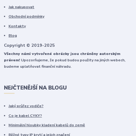
Jak nakupovat
Obchodní podmínky
Kontakty
Blog
Copyright © 2019-2025
Všechny námi vytvořené obrázky jsou chráněny autorským
právem!
Upozorňujeme, že pokud budou použity na jiných webech,
budeme uplatňovat finanční náhradu.
NEJČTENĚJŠÍ NA BLOGU
Jaký průřez vodiče?
Co je kabel CYKY?
Minimální hloubky kladení kabelů do země
Běžné typy IP krytí a jejich značení