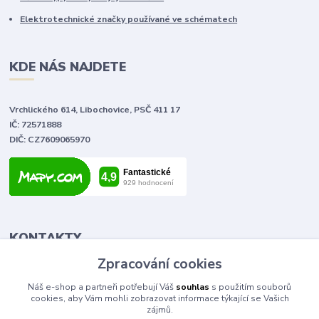
Elektrotechnické značky používané ve schématech
KDE NÁS NAJDETE
Vrchlického 614, Libochovice, PSČ 411 17
IČ: 72571888
DIČ: CZ7609065970
KONTAKTY
Zpracování cookies
Tomáš Vlček
Náš e-shop a partneři potřebují Váš
souhlas
s použitím souborů
+420 702 090 443
cookies, aby Vám mohli zobrazovat informace týkající se Vašich
volejte od 9,00 - 20,00 hod
zájmů.