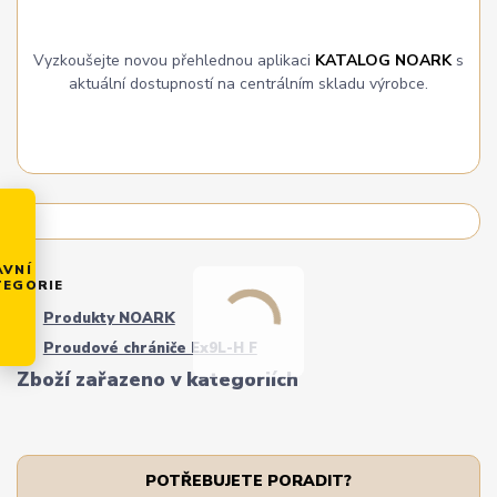
Vyzkoušejte novou přehlednou aplikaci
KATALOG NOARK
s
aktuální dostupností na centrálním skladu výrobce.
AVNÍ
TEGORIE
Produkty NOARK
Proudové chrániče Ex9L-H F
Zboží zařazeno v kategoriích
POTŘEBUJETE PORADIT?