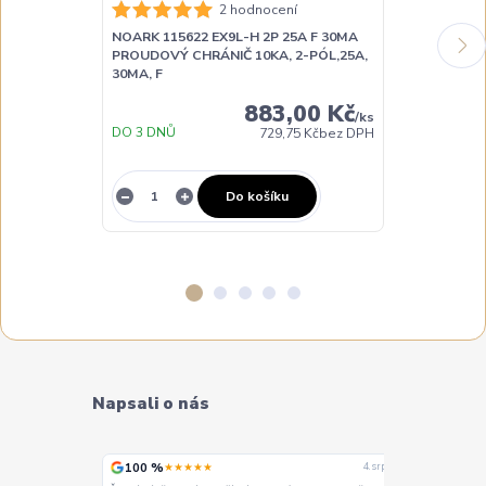
NOARK 115623
2 hodnocení
PROUDOVÝ CH
NOARK 115622 EX9L-H 2P 25A F 30MA
30MA, F
PROUDOVÝ CHRÁNIČ 10KA, 2-PÓL,25A,
30MA, F
883,00 Kč
/
ks
DO 3 DNŮ
729,75 Kč
bez DPH
NA DOTAZ
Do košíku
Napsali o nás
100 %
100 %
★★★★★
★
4. srpna
4. srpna