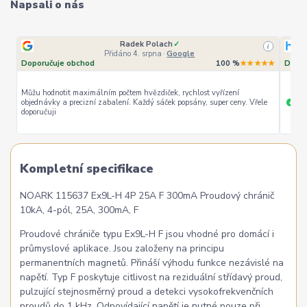
Napsali o nás
Radek Polach
✓
i
Přidáno 4. srpna
·
Google
Doporučuje obchod
100 %
★★★★★
Dopor
Můžu hodnotit maximálním počtem hvězdiček, rychlost vyřízení
objednávky a precizní zabalení. Každý sáček popsány, super ceny. Vřele
ryc
+
doporučuji
Kompletní specifikace
NOARK 115637 Ex9L-H 4P 25A F 300mA Proudový chránič
10kA, 4-pól, 25A, 300mA, F
Proudové chrániče typu Ex9L-H F jsou vhodné pro domácí i
průmyslové aplikace. Jsou založeny na principu
permanentních magnetů. Přináší výhodu funkce nezávislé na
napětí. Typ F poskytuje citlivost na reziduální střídavý proud,
pulzující stejnosměrný proud a detekci vysokofrekvenčních
proudů do 1 kHz. Odpovídající napětí je nutné pouze při