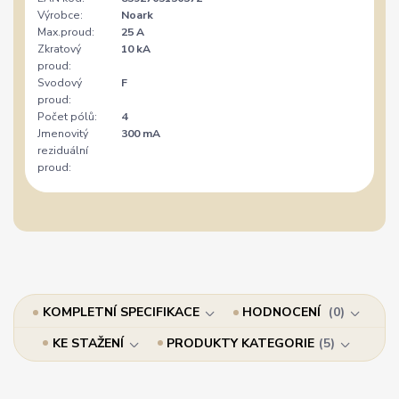
Výrobce:
Noark
Max.proud:
25 A
Zkratový
10 kA
proud:
Svodový
F
proud:
Počet pólů:
4
Jmenovitý
300 mA
reziduální
proud:
KOMPLETNÍ SPECIFIKACE
HODNOCENÍ
0
KE STAŽENÍ
PRODUKTY KATEGORIE
5