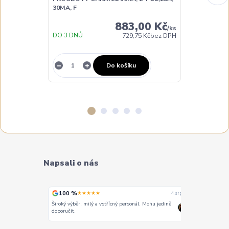
30MA, F
883,00 Kč
/
ks
DO 3 DNŮ
729,75 Kč
bez DPH
NA DOTAZ
Do košíku
Napsali o nás
100 %
100 %
★★★★★
★
4. srpna
4. srpna
Široký výběr, milý a vstřícný personál. Mohu jedině
Vše super
doporučit.