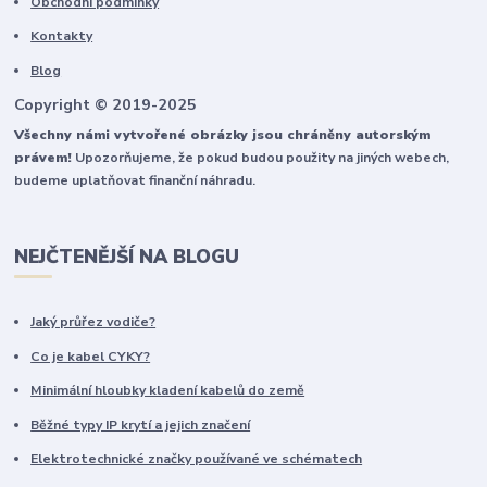
Obchodní podmínky
Kontakty
Blog
Copyright © 2019-2025
Všechny námi vytvořené obrázky jsou chráněny autorským
právem!
Upozorňujeme, že pokud budou použity na jiných webech,
budeme uplatňovat finanční náhradu.
NEJČTENĚJŠÍ NA BLOGU
Jaký průřez vodiče?
Co je kabel CYKY?
Minimální hloubky kladení kabelů do země
Běžné typy IP krytí a jejich značení
Elektrotechnické značky používané ve schématech