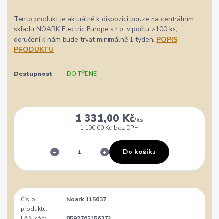
Tento produkt je aktuálně k dispozici pouze na centrálním
skladu NOARK Electric Europe s.r.o. v počtu >100 ks,
doručení k nám bude trvat minimálně 1 týden.
POPIS
PRODUKTU
Dostupnost
DO TÝDNE
1 331,00 Kč
/
ks
1 100,00 Kč
bez DPH
Do košíku
Číslo
Noark 115637
produktu:
EAN kód:
8592765156372