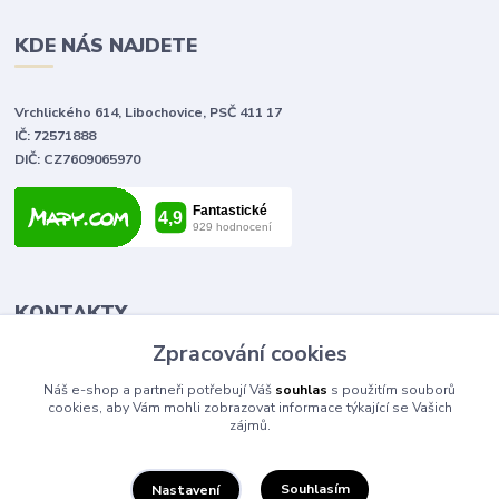
KDE NÁS NAJDETE
Vrchlického 614, Libochovice, PSČ 411 17
IČ: 72571888
DIČ: CZ7609065970
KONTAKTY
Zpracování cookies
Tomáš Vlček
Náš e-shop a partneři potřebují Váš
souhlas
s použitím souborů
+420 702 090 443
cookies, aby Vám mohli zobrazovat informace týkající se Vašich
volejte od 9,00 - 20,00 hod
zájmů.
info@elektromaterial.cz
Souhlasím
Nastavení