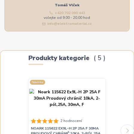
Tomáš Vlček
+420 702 090 443
volejte od 9,00 - 20,00 hod
info@elektromaterial.cz
Produkty kategorie
5
Novinka
Novinka
NOARK 115623
2 hodnocení
PROUDOVÝ CH
NOARK 115622 EX9L-H 2P 25A F 30MA
30MA, F
PROUDOVÝ CHRÁNIČ 10KA, 2-PÓL,25A,