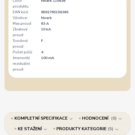
Číslo
Noark 115636
produktu:
EAN kód:
8592765156365
Výrobce:
Noark
Max.proud:
63 A
Zkratový
10 kA
proud:
Svodový
F
proud:
Počet pólů:
4
Jmenovitý
100 mA
reziduální
proud:
KOMPLETNÍ SPECIFIKACE
HODNOCENÍ
0
KE STAŽENÍ
PRODUKTY KATEGORIE
5