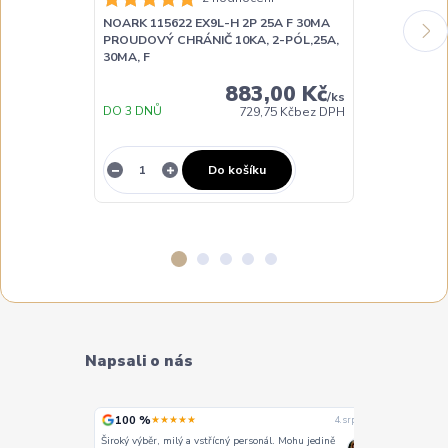
PROUDOVÝ CH
NOARK 115622 EX9L-H 2P 25A F 30MA
30MA, F
PROUDOVÝ CHRÁNIČ 10KA, 2-PÓL,25A,
30MA, F
883,00 Kč
/
ks
DO 3 DNŮ
729,75 Kč
bez DPH
NA DOTAZ
Do košíku
Napsali o nás
100 %
100 %
★★★★★
★
4. srpna
4. srpna
Široký výběr, milý a vstřícný personál. Mohu jedině