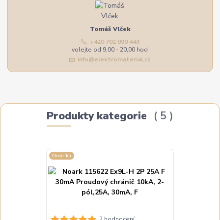
Tomáš Vlček
+420 702 090 443
volejte od 9,00 - 20,00 hod
info@elektromaterial.cz
Produkty kategorie
5
Novinka
Novinka
NOARK 115623
2 hodnocení