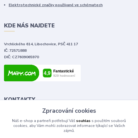
Elektrotechnické značky používané ve schématech
KDE NÁS NAJDETE
Vrchlického 614, Libochovice, PSČ 411 17
IČ: 72571888
DIČ: CZ7609065970
KONTAKTY
Zpracování cookies
Tomáš Vlček
Náš e-shop a partneři potřebují Váš
souhlas
s použitím souborů
+420 702 090 443
cookies, aby Vám mohli zobrazovat informace týkající se Vašich
volejte od 9,00 - 20,00 hod
zájmů.