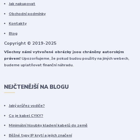
Jak nakupovat
Obchodní podmínky
Kontakty
Blog
Copyright © 2019-2025
Všechny námi vytvořené obrázky jsou chráněny autorským
právem!
Upozorňujeme, že pokud budou použity na jiných webech,
budeme uplatňovat finanční náhradu.
NEJČTENĚJŠÍ NA BLOGU
Jaký průřez vodiče?
Co je kabel CYKY?
Minimální hloubky kladení kabelů do země
Běžné typy IP krytí a jejich značení