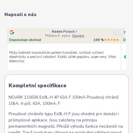
Napsali o nás
Radek Polach
✓
i
Přidáno 4. srpna
·
Google
Doporučuje obchod
100 %
★★★★★
Dopor
Můžu hodnotit maximálním počtem hvězdiček, rychlost vyřízení
objednávky a precizní zabalení. Každý sáček popsány, super ceny. Vřele
ryc
+
doporučuji
Kompletní specifikace
NOARK 115636 Ex9L-H 4P 63A F 100mA Proudový chránič
10kA, 4-pól, 63A, 100mA, F
Proudové chrániče typu Ex9L-H F jsou vhodné pro domácí i
průmyslové aplikace. Jsou založeny na principu
permanentních magnetů. Přináší výhodu funkce nezávislé na
napětí. Typ F poskytuje citlivost na reziduální střídavý proud,