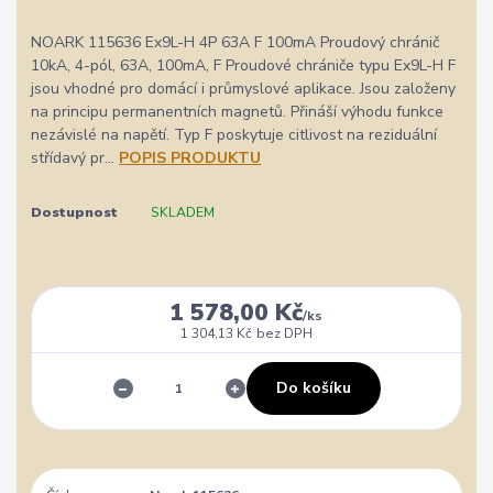
NOARK 115636 Ex9L-H 4P 63A F 100mA Proudový chránič
10kA, 4-pól, 63A, 100mA, F Proudové chrániče typu Ex9L-H F
jsou vhodné pro domácí i průmyslové aplikace. Jsou založeny
na principu permanentních magnetů. Přináší výhodu funkce
nezávislé na napětí. Typ F poskytuje citlivost na reziduální
střídavý pr...
POPIS PRODUKTU
Dostupnost
SKLADEM
1 578,00 Kč
/
ks
1 304,13 Kč
bez DPH
Do košíku