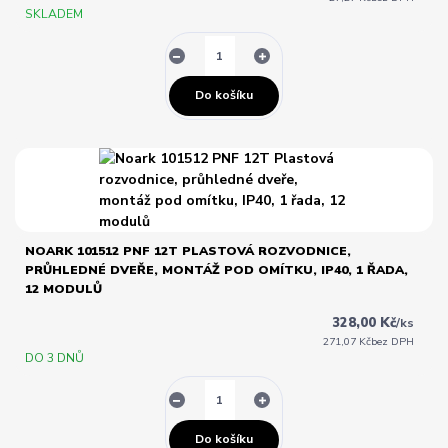
SKLADEM
Do košíku
NOARK 101512 PNF 12T PLASTOVÁ ROZVODNICE,
PRŮHLEDNÉ DVEŘE, MONTÁŽ POD OMÍTKU, IP40, 1 ŘADA,
12 MODULŮ
328,00 Kč
/
ks
271,07 Kč
bez DPH
DO 3 DNŮ
Do košíku