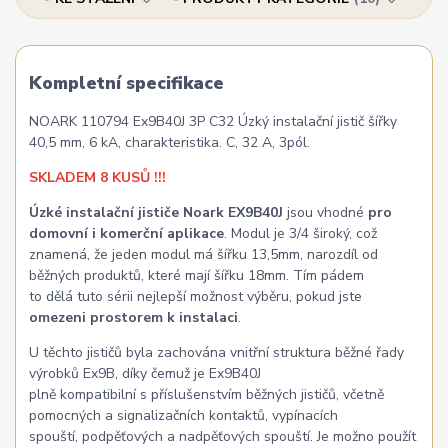
Kompletní specifikace
NOARK 110794 Ex9B40J 3P C32 Úzký instalační jistič šířky
40,5 mm, 6 kA, charakteristika. C, 32 A, 3pól.
SKLADEM 8 KUSŮ !!!
Úzké instalační jističe Noark EX9B40J
jsou vhodné
pro
domovní i komerční aplikace
. Modul je 3/4 široký, což
znamená, že jeden modul má šířku 13,5mm, narozdíl od
běžných produktů, které mají šířku 18mm. Tím pádem
to dělá tuto sérii nejlepší možnost výběru, pokud jste
omezeni prostorem k instalaci
.
U těchto jističů byla zachována vnitřní struktura běžné řady
výrobků Ex9B, díky čemuž je Ex9B40J
plně kompatibilní s příslušenstvím běžných jističů, včetně
pomocných a signalizačních kontaktů, vypínacích
spouští, podpěťových a nadpěťových spouští. Je možno použít