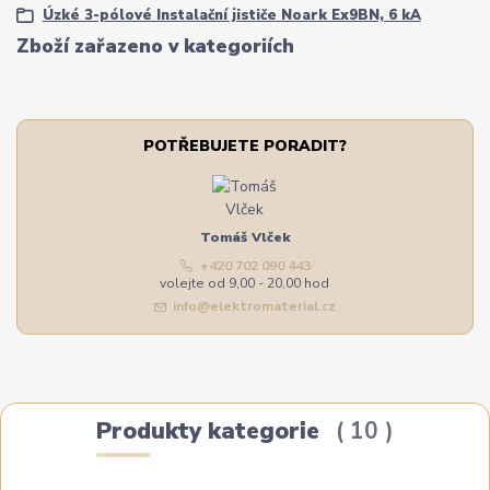
Úzké 3-pólové Instalační jističe Noark Ex9BN, 6 kA
Zboží zařazeno v kategoriích
POTŘEBUJETE PORADIT?
Tomáš Vlček
+420 702 090 443
volejte od 9,00 - 20,00 hod
info@elektromaterial.cz
Produkty kategorie
10