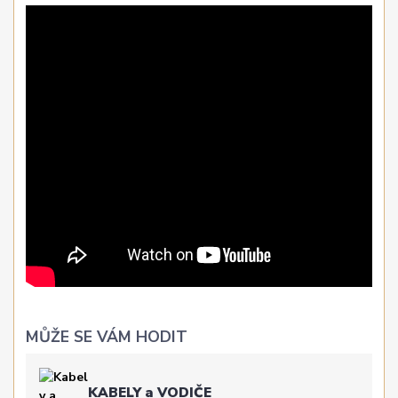
MŮŽE SE VÁM HODIT
KABELY a VODIČE