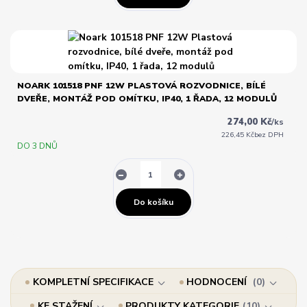
NOARK 101518 PNF 12W PLASTOVÁ ROZVODNICE, BÍLÉ
DVEŘE, MONTÁŽ POD OMÍTKU, IP40, 1 ŘADA, 12 MODULŮ
274,00 Kč
/
ks
226,45 Kč
bez DPH
DO 3 DNŮ
Do košíku
KOMPLETNÍ SPECIFIKACE
HODNOCENÍ
0
KE STAŽENÍ
PRODUKTY KATEGORIE
10