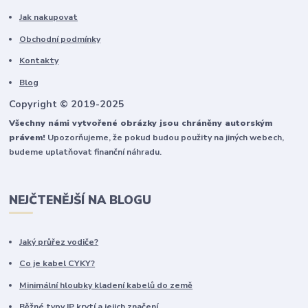
Jak nakupovat
Obchodní podmínky
Kontakty
Blog
Copyright © 2019-2025
Všechny námi vytvořené obrázky jsou chráněny autorským
právem!
Upozorňujeme, že pokud budou použity na jiných webech,
budeme uplatňovat finanční náhradu.
NEJČTENĚJŠÍ NA BLOGU
Jaký průřez vodiče?
Co je kabel CYKY?
Minimální hloubky kladení kabelů do země
Běžné typy IP krytí a jejich značení