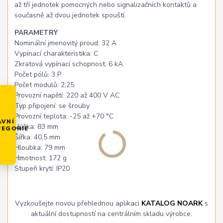
až tří jednotek pomocných nebo signalizačních kontaktů a
současně až dvou jednotek spouští.
PARAMETRY
Nominální jmenovitý proud: 32 A
Vypínací charakteristika: C
Zkratová vypínací schopnost: 6 kA
Počet pólů: 3 P
Počet modulů: 2,25
Provozní napětí: 220 až 400 V AC
Typ připojení: se šrouby
Provozní teplota: -25 až +70 °C
AVNÍ
Výška: 83 mm
TEGORIE
Šířka: 40,5 mm
Hloubka: 79 mm
Hmotnost: 172 g
Stupeň krytí: IP20
Vyzkoušejte novou přehlednou aplikaci
KATALOG NOARK
s
aktuální dostupností na centrálním skladu výrobce.