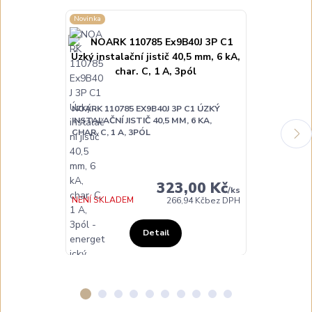
Novinka
Novinka
NOARK 110785 EX9B40J 3P C1 ÚZKÝ
NOARK 110786
INSTALAČNÍ JISTIČ 40,5 MM, 6 KA,
INSTALAČNÍ JI
CHAR. C, 1 A, 3PÓL
CHAR. C, 2 A,
323,00 Kč
/
ks
NENÍ SKLADEM
NA DOTAZ
266,94 Kč
bez DPH
Detail