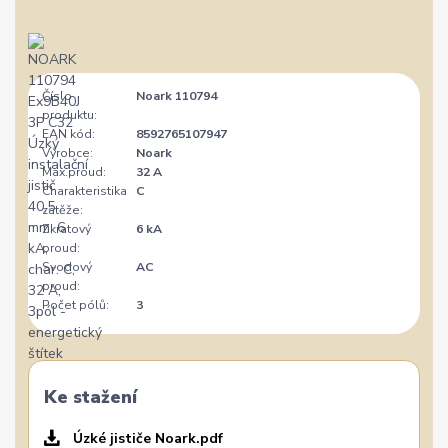
Číslo
Noark 110794
produktu:
EAN kód:
8592765107947
Výrobce:
Noark
Max.proud:
32 A
Charakteristika
C
zátěže:
Zkratový
6 kA
proud:
Svodový
AC
proud:
Počet pólů:
3
Ke stažení
Úzké jističe Noark.pdf