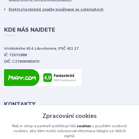
Elektrotechnické značky používané ve schématech
KDE NÁS NAJDETE
Vrchlického 614, Libochovice, PSČ 411 17
IČ: 72571888
DIČ: CZ7609065970
KONTAKTY
Zpracování cookies
Tomáš Vlček
Náš e-shop a partneři potřebují Váš
souhlas
s použitím souborů
+420 702 090 443
cookies, aby Vám mohli zobrazovat informace týkající se Vašich
volejte od 9,00 - 20,00 hod
zájmů.