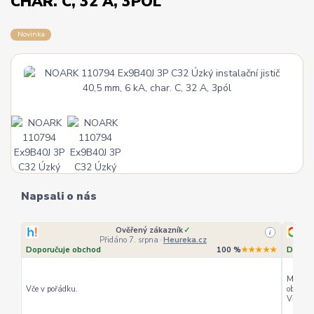
CHAR. C, 32 A, 3PÓL
Novinka
Napsali o nás
Ověřený zákazník
✓
i
Přidáno 7. srpna
·
Heureka.cz
Doporučuje obchod
100 %
★★★★★
Doporu
Můžu ho
Vče v pořádku.
objedná
Vřele d