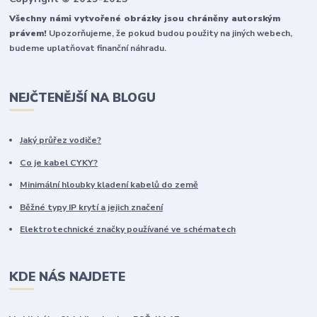
Všechny námi vytvořené obrázky jsou chráněny autorským
právem!
Upozorňujeme, že pokud budou použity na jiných webech,
budeme uplatňovat finanční náhradu.
NEJČTENĚJŠÍ NA BLOGU
Jaký průřez vodiče?
Co je kabel CYKY?
Minimální hloubky kladení kabelů do země
Běžné typy IP krytí a jejich značení
Elektrotechnické značky používané ve schématech
KDE NÁS NAJDETE