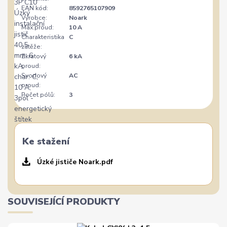
EAN kód:
8592765107909
Výrobce:
Noark
Max.proud:
10 A
Charakteristika
C
zátěže:
Zkratový
6 kA
proud:
Svodový
AC
proud:
Počet pólů:
3
Ke stažení
Úzké jističe Noark.pdf
SOUVISEJÍCÍ PRODUKTY