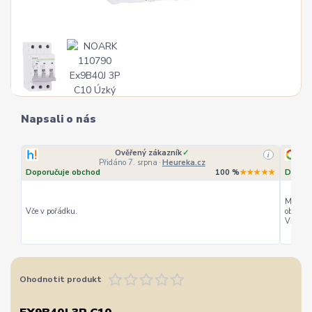
Napsali o nás
Ověřený zákazník
✓
i
Přidáno 7. srpna
·
Heureka.cz
Doporučuje obchod
100 %
★★★★★
Doporu
Můžu ho
Vče v pořádku.
objedná
Vřele d
Ohodnotit produkt