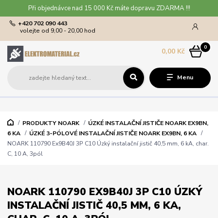
Při objednávce nad 15 000 Kč máte dopravu ZDARMA !!!
+420 702 090 443
volejte od 9,00 - 20,00 hod
0
0,00 Kč
Menu
PRODUKTY NOARK
ÚZKÉ INSTALAČNÍ JISTIČE NOARK EX9BN,
6 KA
ÚZKÉ 3-PÓLOVÉ INSTALAČNÍ JISTIČE NOARK EX9BN, 6 KA
NOARK 110790 Ex9B40J 3P C10 Úzký instalační jistič 40,5 mm, 6 kA, char.
C, 10 A, 3pól
NOARK 110790 EX9B40J 3P C10 ÚZKÝ
INSTALAČNÍ JISTIČ 40,5 MM, 6 KA,