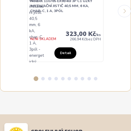
NOARK 110785 EX9B40J 3P C1 ÚZKÝ
NOARK 110786
INSTALAČNÍ JISTIČ 40,5 MM, 6 KA,
INSTALAČNÍ JI
CHAR. C, 1 A, 3PÓL
CHAR. C, 2 A,
323,00 Kč
/
ks
NENÍ SKLADEM
NA DOTAZ
266,94 Kč
bez DPH
Detail