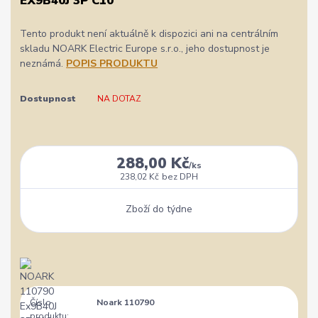
EX9B40J 3P C10
Tento produkt není aktuálně k dispozici ani na centrálním
skladu NOARK Electric Europe s.r.o., jeho dostupnost je
neznámá.
POPIS PRODUKTU
Dostupnost
NA DOTAZ
288,00 Kč
/
ks
238,02 Kč
bez DPH
Zboží do týdne
Číslo
Noark 110790
produktu: