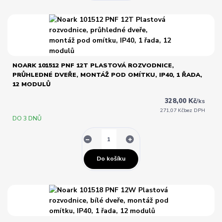
NOARK 101512 PNF 12T PLASTOVÁ ROZVODNICE,
PRŮHLEDNÉ DVEŘE, MONTÁŽ POD OMÍTKU, IP40, 1 ŘADA,
12 MODULŮ
328,00 Kč
/
ks
271,07 Kč
bez DPH
DO 3 DNŮ
Do košíku