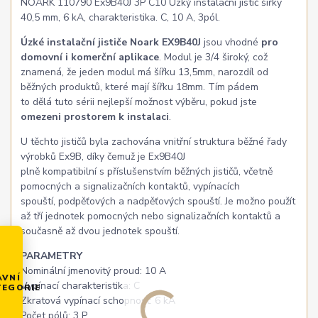
NOARK 110790 Ex9B40J 3P C10 Úzký instalační jistič šířky
40,5 mm, 6 kA, charakteristika. C, 10 A, 3pól.
Úzké instalační jističe Noark EX9B40J
jsou vhodné
pro
domovní i komerční aplikace
. Modul je 3/4 široký, což
znamená, že jeden modul má šířku 13,5mm, narozdíl od
běžných produktů, které mají šířku 18mm. Tím pádem
to dělá tuto sérii nejlepší možnost výběru, pokud jste
omezeni prostorem k instalaci
.
U těchto jističů byla zachována vnitřní struktura běžné řady
výrobků Ex9B, díky čemuž je Ex9B40J
plně kompatibilní s příslušenstvím běžných jističů, včetně
pomocných a signalizačních kontaktů, vypínacích
spouští, podpěťových a nadpěťových spouští. Je možno použít
až tří jednotek pomocných nebo signalizačních kontaktů a
současně až dvou jednotek spouští.
PARAMETRY
Nominální jmenovitý proud: 10 A
AVNÍ
Vypínací charakteristika: C
TEGORIE
Zkratová vypínací schopnost: 6 kA
Počet pólů: 3 P