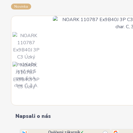
Novinka
Napsali o nás
Ověřený zákazník
✓