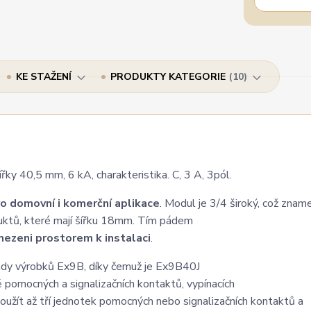
KE STAŽENÍ
PRODUKTY KATEGORIE
10
y 40,5 mm, 6 kA, charakteristika. C, 3 A, 3pól.
o domovní i komerční aplikace
. Modul je 3/4 široký, což znam
uktů, které mají šířku 18mm. Tím pádem
ezeni prostorem k instalaci
.
 řady výrobků Ex9B, díky čemuž je Ex9B40J
ě pomocných a signalizačních kontaktů, vypínacích
užít až tří jednotek pomocných nebo signalizačních kontaktů a