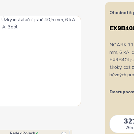
Ohodnotit 
EX9B40J
NOARK 1107
mm, 6 kA, ch
EX9B40J jso
široký, což
běžných pro
Dostupnos
32
265,
Radek Polach
✓
Ověřený zákazník