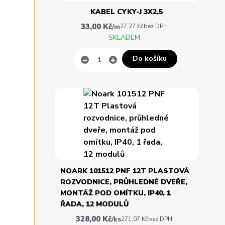
KABEL CYKY-J 3X2,5
33,00 Kč
/
m
27,27 Kč
bez DPH
SKLADEM
Do košíku
NOARK 101512 PNF 12T PLASTOVÁ
ROZVODNICE, PRŮHLEDNÉ DVEŘE,
MONTÁŽ POD OMÍTKU, IP40, 1
ŘADA, 12 MODULŮ
328,00 Kč
/
ks
271,07 Kč
bez DPH