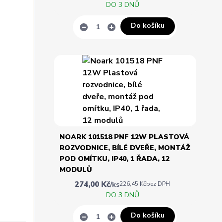
DO 3 DNŮ
Do košíku
NOARK 101518 PNF 12W PLASTOVÁ
ROZVODNICE, BÍLÉ DVEŘE, MONTÁŽ
POD OMÍTKU, IP40, 1 ŘADA, 12
MODULŮ
274,00 Kč
/
ks
226,45 Kč
bez DPH
DO 3 DNŮ
Do košíku