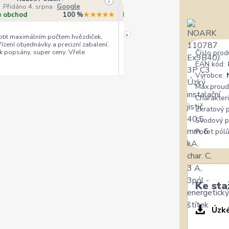
i
Přidáno 4. srpna
·
Google
Přidáno 4. srpna
·
Heurek
e obchod
100 %
★★★★★
Doporučuje obchod
10
»
tit maximálním počtem hvězdiček,
řízení objednávky a precizní zabalení.
rychlé vyřízení
ceny
+
+
k popsány, super ceny. Vřele
Číslo prod
EAN kód:
Výrobce:
Max.proud
Charakteri
Zkratový 
Svodový p
Počet pólů
Ke sta
Úzké