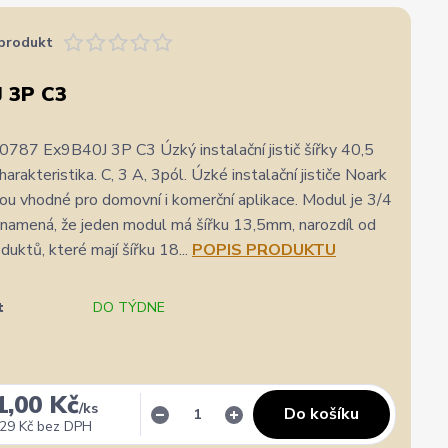
produkt
 3P C3
87 Ex9B40J 3P C3 Úzký instalační jistič šířky 40,5
arakteristika. C, 3 A, 3pól. Úzké instalační jističe Noark
u vhodné pro domovní i komerční aplikace. Modul je 3/4
 znamená, že jeden modul má šířku 13,5mm, narozdíl od
duktů, které mají šířku 18...
POPIS PRODUKTU
t
DO TÝDNE
1,00 Kč
/
ks
Do košíku
29 Kč
bez DPH
✓
Veronika Veverková
✓