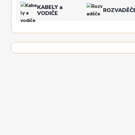
KABELY a
ROZVADĚČ
VODIČE