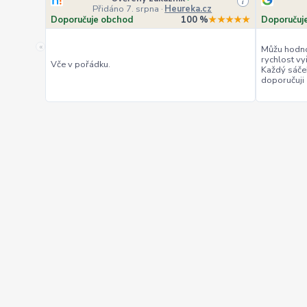
i
Přidáno 7. srpna
·
Heureka.cz
Doporučuje obchod
100 %
★★★★★
Doporučuj
«
Můžu hodno
rychlost vy
Vče v pořádku.
Každý sáče
doporučuji