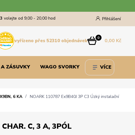
43
volejte od 9,00 - 20,00 hod
Přihlášení
0
0,00 Kč
vyřízeno přes 52310 objednávek
 A ZÁSUVKY
WAGO SVORKY
VÍCE
X9BN, 6 KA
NOARK 110787 Ex9B40J 3P C3 Úzký instalační
 CHAR. C, 3 A, 3PÓL