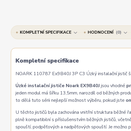
KOMPLETNÍ SPECIFIKACE
HODNOCENÍ
0
Kompletní specifikace
NOARK 110787 Ex9B40J 3P C3 Úzký instalační jistič šířk
Úzké instalační jističe Noark EX9B40J
jsou vhodné
pr
jeden modul má šířku 13,5mm, narozdíl od běžných prod
to dělá tuto sérii nejlepší možnost výběru, pokud jste
om
U těchto jističů byla zachována vnitřní struktura běžné
plně kompatibilní s příslušenstvím běžných jističů, včetn
spouští, podpěťových a nadpěťových spouští. Je možno po