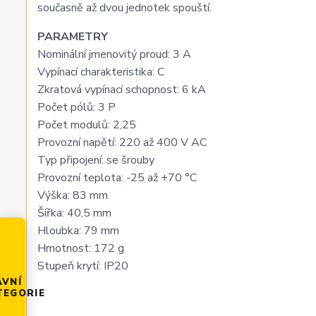
současně až dvou jednotek spouští.
PARAMETRY
Nominální jmenovitý proud: 3 A
Vypínací charakteristika: C
Zkratová vypínací schopnost: 6 kA
Počet pólů: 3 P
Počet modulů: 2,25
Provozní napětí: 220 až 400 V AC
Typ připojení: se šrouby
Provozní teplota: -25 až +70 °C
Výška: 83 mm
Šířka: 40,5 mm
Hloubka: 79 mm
Hmotnost: 172 g
Stupeň krytí: IP20
AVNÍ
TEGORIE