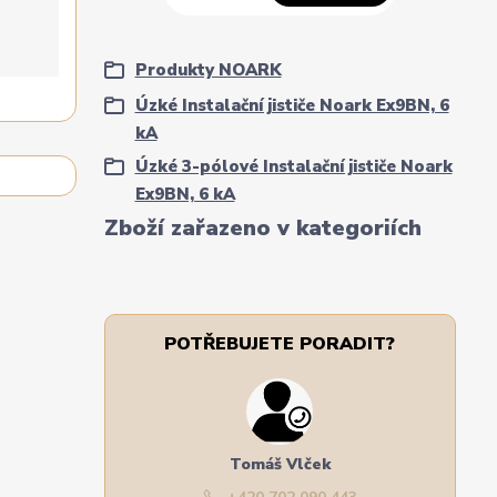
Produkty NOARK
Úzké Instalační jističe Noark Ex9BN, 6
kA
Úzké 3-pólové Instalační jističe Noark
Ex9BN, 6 kA
Zboží zařazeno v kategoriích
POTŘEBUJETE PORADIT?
Tomáš Vlček