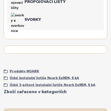
PROPOJOVACÍ LIŠTY
SVORKY
Produkty NOARK
Úzké Instalační jističe Noark Ex9BN, 6 kA
Úzké 3-pólové Instalační jističe Noark Ex9BN, 6 kA
Zboží zařazeno v kategoriích