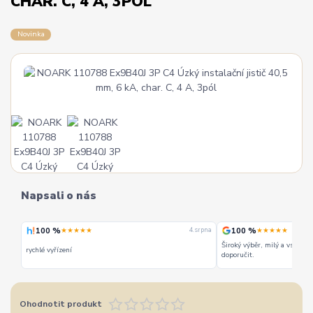
CHAR. C, 4 A, 3PÓL
Novinka
Napsali o nás
100 %
100 %
★★★★★
★★★★★
 srpna
4. srpna
Široký výběr, milý a vstřícný personál. Mohu jedině
Vše super
doporučit.
Ohodnotit produkt