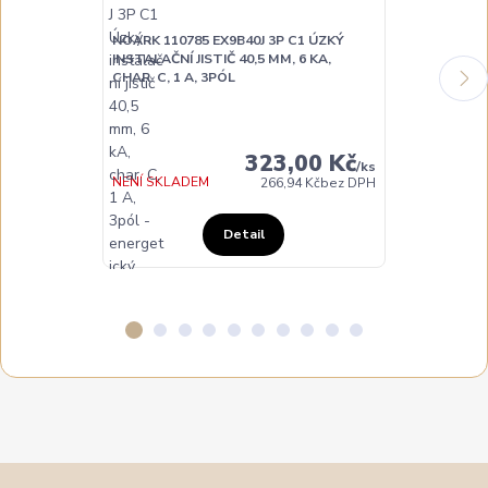
NOARK 110785 EX9B40J 3P C1 ÚZKÝ
NOARK 110786
INSTALAČNÍ JISTIČ 40,5 MM, 6 KA,
INSTALAČNÍ JI
CHAR. C, 1 A, 3PÓL
CHAR. C, 2 A,
323,00 Kč
/
ks
NENÍ SKLADEM
NA DOTAZ
266,94 Kč
bez DPH
Detail