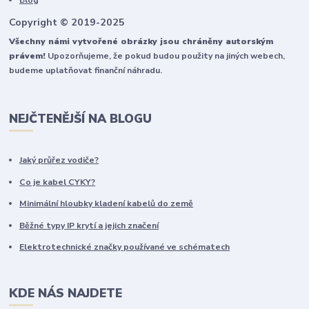
Blog
Copyright © 2019-2025
Všechny námi vytvořené obrázky jsou chráněny autorským
právem!
Upozorňujeme, že pokud budou použity na jiných webech,
budeme uplatňovat finanční náhradu.
NEJČTENĚJŠÍ NA BLOGU
Jaký průřez vodiče?
Co je kabel CYKY?
Minimální hloubky kladení kabelů do země
Běžné typy IP krytí a jejich značení
Elektrotechnické značky používané ve schématech
KDE NÁS NAJDETE