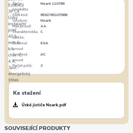
Číslo
Noark 110788
produktu:
EAN kód:
8592765107886
Výrobce:
Noark
Max.proud:
4 A
Charakteristika
C
zátěže:
Zkratový
6 kA
proud:
Svodový
AC
proud:
Počet pólů:
3
Ke stažení
Úzké jističe Noark.pdf
SOUVISEJÍCÍ PRODUKTY