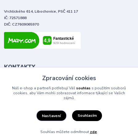
Vrchlického 614, Libochovice, PSČ 411 17
IČ: 72571888
DIČ: CZ7609065970
KONTAKTY
Zpracování cookies
Tomáš Vlček
Náš e-shop a partneři potřebují Váš
souhlas
s použitím souborů
+420 702 090 443
cookies, aby Vám mohli zobrazovat informace týkající se Vašich
volejte od 9,00 - 20,00 hod
zájmů.
info@elektromaterial.cz
Souhlasím
Nastavení
Souhlas můžete odmítnout
zde
.