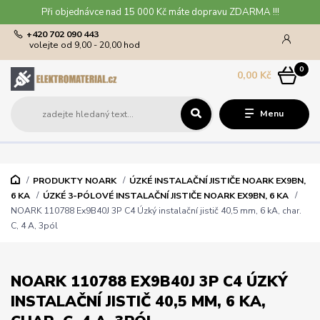
Při objednávce nad 15 000 Kč máte dopravu ZDARMA !!!
+420 702 090 443
volejte od 9,00 - 20,00 hod
0
0,00 Kč
Menu
PRODUKTY NOARK
ÚZKÉ INSTALAČNÍ JISTIČE NOARK EX9BN,
6 KA
ÚZKÉ 3-PÓLOVÉ INSTALAČNÍ JISTIČE NOARK EX9BN, 6 KA
NOARK 110788 Ex9B40J 3P C4 Úzký instalační jistič 40,5 mm, 6 kA, char.
C, 4 A, 3pól
NOARK 110788 EX9B40J 3P C4 ÚZKÝ
INSTALAČNÍ JISTIČ 40,5 MM, 6 KA,