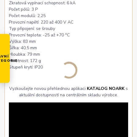
Zkratová vypínací schopnost: 6 kA
Počet pólů: 3 P
Počet modulů: 2,25
Provozní napětí: 220 až 400 V AC
Typ připojení: se šrouby
Provozní teplota: -25 až +70 °C
Výška: 83 mm
Šířka: 40,5 mm
Hloubka: 79 mm
AVNÍ
Hmotnost: 172 g
TEGORIE
Stupeň krytí: IP20
Vyzkoušejte novou přehlednou aplikaci
KATALOG NOARK
s
aktuální dostupností na centrálním skladu výrobce.