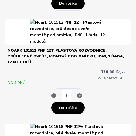
Do košíku
NOARK 101512 PNF 12T PLASTOVÁ ROZVODNICE,
PRŮHLEDNÉ DVEŘE, MONTÁŽ POD OMÍTKU, IP40, 1 ŘADA,
12 MODULŮ
328,00 Kč
/
ks
271,07 Kč
bez DPH
DO 3 DNŮ
Do košíku