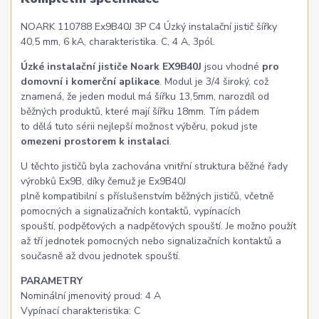
NOARK 110788 Ex9B40J 3P C4 Úzký instalační jistič šířky
40,5 mm, 6 kA, charakteristika. C, 4 A, 3pól.
Úzké instalační jističe Noark EX9B40J
jsou vhodné
pro
domovní i komerční aplikace
. Modul je 3/4 široký, což
znamená, že jeden modul má šířku 13,5mm, narozdíl od
běžných produktů, které mají šířku 18mm. Tím pádem
to dělá tuto sérii nejlepší možnost výběru, pokud jste
omezeni prostorem k instalaci
.
U těchto jističů byla zachována vnitřní struktura běžné řady
výrobků Ex9B, díky čemuž je Ex9B40J
plně kompatibilní s příslušenstvím běžných jističů, včetně
pomocných a signalizačních kontaktů, vypínacích
spouští, podpěťových a nadpěťových spouští. Je možno použít
až tří jednotek pomocných nebo signalizačních kontaktů a
současně až dvou jednotek spouští.
PARAMETRY
Nominální jmenovitý proud: 4 A
Vypínací charakteristika: C