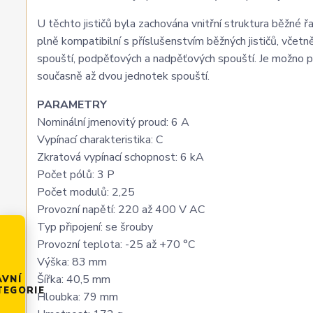
U těchto jističů byla zachována vnitřní struktura běžné
plně kompatibilní s příslušenstvím běžných jističů, včetn
spouští, podpěťových a nadpěťových spouští. Je možno po
současně až dvou jednotek spouští.
PARAMETRY
Nominální jmenovitý proud: 6 A
Vypínací charakteristika: C
Zkratová vypínací schopnost: 6 kA
Počet pólů: 3 P
Počet modulů: 2,25
Provozní napětí: 220 až 400 V AC
Typ připojení: se šrouby
Provozní teplota: -25 až +70 °C
Výška: 83 mm
Šířka: 40,5 mm
AVNÍ
TEGORIE
Hloubka: 79 mm