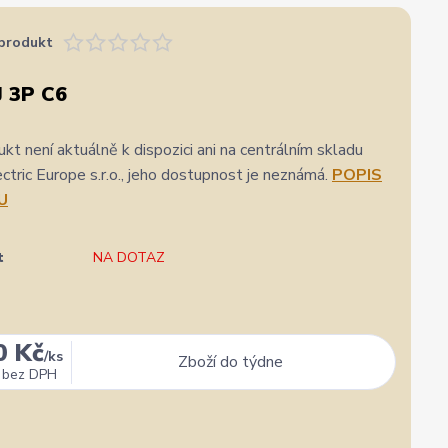
produkt
 3P C6
kt není aktuálně k dispozici ani na centrálním skladu
ric Europe s.r.o., jeho dostupnost je neznámá.
POPIS
U
t
NA DOTAZ
0 Kč
/
ks
Zboží do týdne
bez DPH