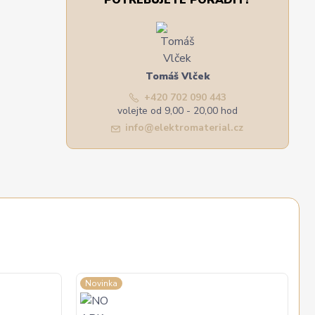
POTŘEBUJETE PORADIT?
Tomáš Vlček
+420 702 090 443
volejte od 9,00 - 20,00 hod
info@elektromaterial.cz
Novinka