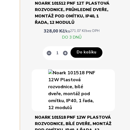
NOARK 101512 PNF 12T PLASTOVÁ
ROZVODNICE, PRŮHLEDNÉ DVEŘE,
MONTÁŽ POD OMÍTKU, IP40, 1
ŘADA, 12 MODULŮ
328,00 Kč
/
ks
271,07 Kč
bez DPH
DO 3 DNŮ
Do košíku
NOARK 101518 PNF 12W PLASTOVÁ
ROZVODNICE, BÍLÉ DVEŘE, MONTÁŽ