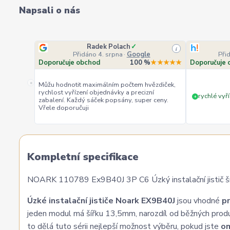
Napsali o nás
Radek Polach
✓
i
Přidáno 4. srpna
·
Google
Při
Doporučuje obchod
100 %
★★★★★
Doporučuje 
«
Můžu hodnotit maximálním počtem hvězdiček,
rychlost vyřízení objednávky a precizní
rychlé vyří
+
zabalení. Každý sáček popsány, super ceny.
Vřele doporučuji
Kompletní specifikace
NOARK 110789 Ex9B40J 3P C6 Úzký instalační jistič šířk
Úzké instalační jističe Noark EX9B40J
jsou vhodné
pr
jeden modul má šířku 13,5mm, narozdíl od běžných prod
to dělá tuto sérii nejlepší možnost výběru, pokud jste
om