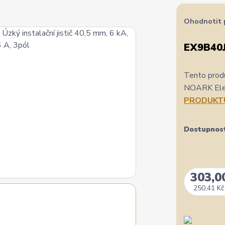
Ohodnotit 
EX9B40J
Tento produ
NOARK Elect
PRODUKT
Dostupnos
303,0
250,41 Kč