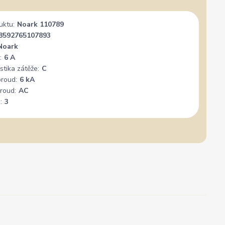
uktu:
Noark 110789
8592765107893
Noark
:
6 A
stika zátěže:
C
proud:
6 kA
roud:
AC
:
3