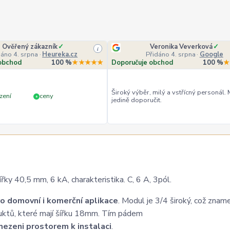
Ověřený zákazník
✓
Veronika Veverková
✓
i
dáno 4. srpna
·
Heureka.cz
Přidáno 4. srpna
·
Google
obchod
100 %
★★★★★
Doporučuje obchod
100 %
★
Široký výběr, milý a vstřícný personál.
zení
ceny
+
jedině doporučit.
y 40,5 mm, 6 kA, charakteristika. C, 6 A, 3pól.
o domovní i komerční aplikace
. Modul je 3/4 široký, což znam
uktů, které mají šířku 18mm. Tím pádem
ezeni prostorem k instalaci
.