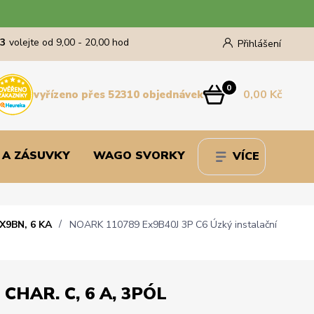
43
volejte od 9,00 - 20,00 hod
Přihlášení
0
0,00 Kč
vyřízeno přes 52310 objednávek
 A ZÁSUVKY
WAGO SVORKY
VÍCE
X9BN, 6 KA
NOARK 110789 Ex9B40J 3P C6 Úzký instalační
 CHAR. C, 6 A, 3PÓL