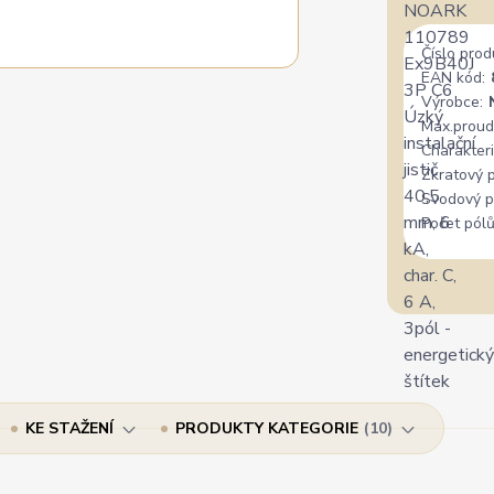
Číslo prod
EAN kód:
Výrobce:
Max.proud
Charakteri
Zkratový 
Svodový p
Počet pólů
KE STAŽENÍ
PRODUKTY KATEGORIE
10