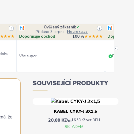
Ověřený zákazník
✓
O
i
i
Přidáno 3. srpna
·
Heureka.cz
Přidá
★★★★
Doporučuje obchod
100 %
★★★★★
Doporučuje o
»
 Mohu
Vše super
PERFEKTNÍ 
+
SOUVISEJÍCÍ PRODUKTY
KABEL CYKY-J 3X1,5
ená, že
20,00 Kč
/
m
16,53 Kč
bez DPH
SKLADEM