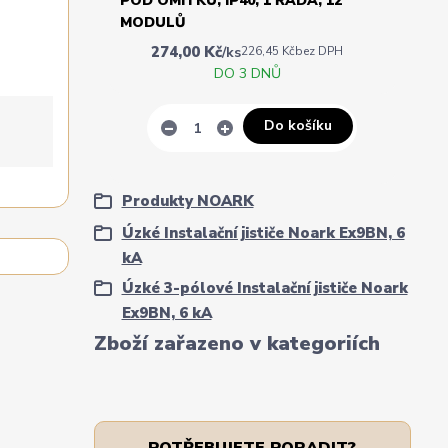
POD OMÍTKU, IP40, 1 ŘADA, 12
MODULŮ
274,00 Kč
/
ks
226,45 Kč
bez DPH
DO 3 DNŮ
Do košíku
Produkty NOARK
Úzké Instalační jističe Noark Ex9BN, 6
kA
Úzké 3-pólové Instalační jističe Noark
Ex9BN, 6 kA
Zboží zařazeno v kategoriích