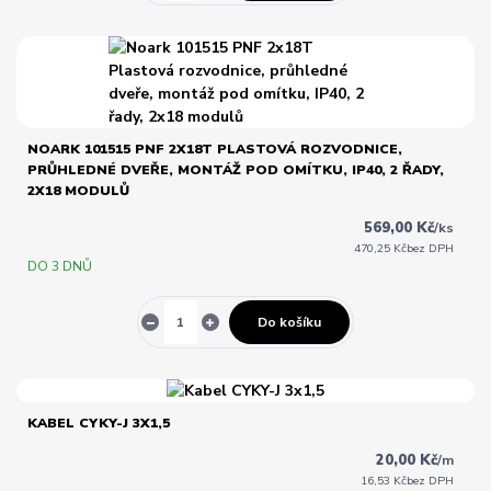
NOARK 101515 PNF 2X18T PLASTOVÁ ROZVODNICE,
PRŮHLEDNÉ DVEŘE, MONTÁŽ POD OMÍTKU, IP40, 2 ŘADY,
2X18 MODULŮ
569,00 Kč
/
ks
470,25 Kč
bez DPH
DO 3 DNŮ
Do košíku
KABEL CYKY-J 3X1,5
20,00 Kč
/
m
16,53 Kč
bez DPH