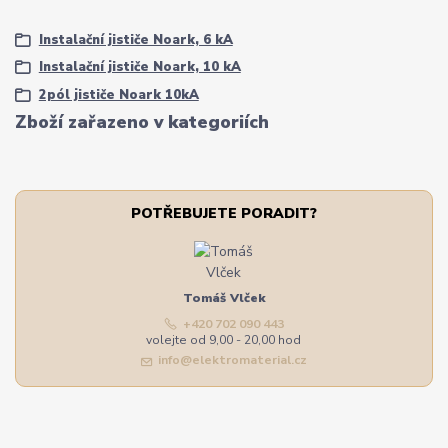
Instalační jističe Noark, 6 kA
Instalační jističe Noark, 10 kA
2pól jističe Noark 10kA
Zboží zařazeno v kategoriích
POTŘEBUJETE PORADIT?
Tomáš Vlček
+420 702 090 443
volejte od 9,00 - 20,00 hod
info@elektromaterial.cz