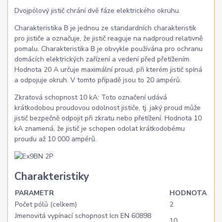
Dvojpólový jistič chrání dvě fáze elektrického okruhu.
Charakteristika B je jednou ze standardních charakteristik
pro jističe a označuje, že jistič reaguje na nadproud relativně
pomalu. Charakteristika B je obvykle používána pro ochranu
domácích elektrických zařízení a vedení před přetížením.
Hodnota 20 A určuje maximální proud, při kterém jistič spíná
a odpojuje okruh. V tomto případě jsou to 20 ampérů.
Zkratová schopnost 10 kA: Toto označení udává
krátkodobou proudovou odolnost jističe, tj. jaký proud může
jistič bezpečně odpojit při zkratu nebo přetížení. Hodnota 10
kA znamená, že jistič je schopen odolat krátkodobému
proudu až 10 000 ampérů.
Charakteristiky
PARAMETR
HODNOTA
Počet pólů (celkem)
2
Jmenovitá vypínací schopnost Icn EN 60898
10