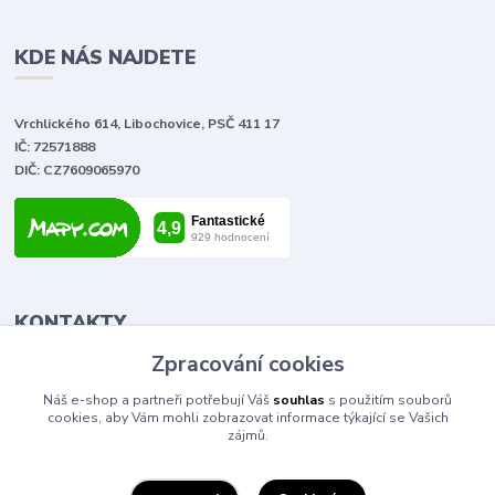
KDE NÁS NAJDETE
Vrchlického 614, Libochovice, PSČ 411 17
IČ: 72571888
DIČ: CZ7609065970
KONTAKTY
Zpracování cookies
Tomáš Vlček
Náš e-shop a partneři potřebují Váš
souhlas
s použitím souborů
+420 702 090 443
cookies, aby Vám mohli zobrazovat informace týkající se Vašich
volejte od 9,00 - 20,00 hod
zájmů.
info@elektromaterial.cz