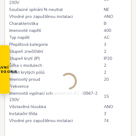
230V
Současné spínání N-neutral
NE
Vhodné pro zapuštěnou instalaci
ANO
Charakteristika
B
Jmenovité napětí
400
Typ napětí
AC
Přepěťová kategorie
3
Stupeň znečištění
2
Stupeň krytí (IP)
IP20
Šířka v modulech
2
AVNÍ
TEGORIE
Počet krytých pólů
2
Jmenovitý proud
20
Frekvence
Jmenovitá vypínací schopnost Icn IEC 60947-2
15
230V
Věstavěná hloubka
ANO
Instalační třída
3
Vhodné pro zapuštěnou instalaci
74