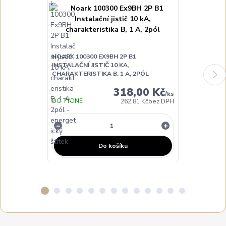
NOARK 100300 EX9BH 2P B1
NOARK 100302
INSTALAČNÍ JISTIČ 10 KA,
INSTALAČNÍ JI
CHARAKTERISTIKA B, 1 A, 2PÓL
CHARAKTERIST
318,00 Kč
/
ks
DO TÝDNE
262,81 Kč
bez DPH
NENÍ SKLADE
Do košíku