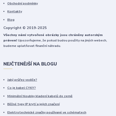
Obchodní podmínky
Kontakty
Blog
Copyright © 2019-2025
Všechny námi vytvořené obrázky jsou chráněny autorským
právem!
Upozorňujeme, že pokud budou použity na jiných webech,
budeme uplatňovat finanční náhradu.
NEJČTENĚJŠÍ NA BLOGU
Jaký průřez vodiče?
Co je kabel CYKY?
Minimální hloubky kladení kabelů do země
Běžné typy IP krytí a jejich značení
Elektrotechnické značky používané ve schématech