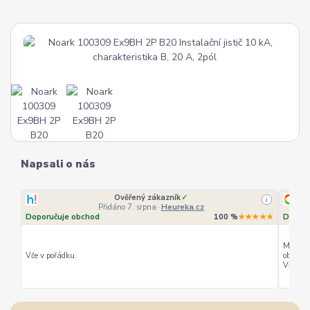
Napsali o nás
Ověřený zákazník
✓
i
Přidáno 7. srpna
·
Heureka.cz
Doporučuje obchod
100 %
★★★★★
Doporu
Můžu ho
Vče v pořádku.
objedná
Vřele d