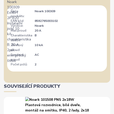
Číslo
Noark 100309
produktu:
EAN kód:
8592765003102
Výrobce:
Noark
Max.proud:
20 A
Charakteristika
B
zátěže:
Zkratový
10 kA
proud:
Svodový
AC
proud:
Počet pólů:
2
SOUVISEJÍCÍ PRODUKTY