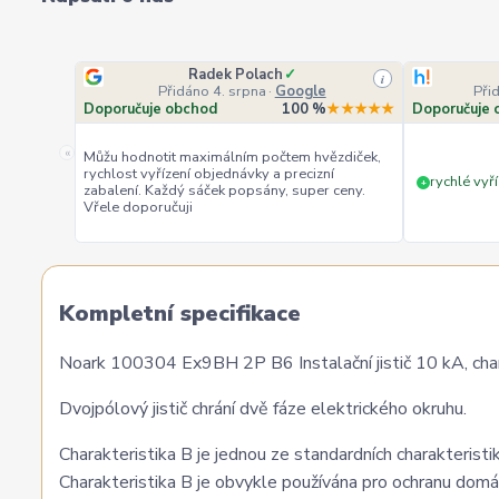
Radek Polach
✓
i
Přidáno 4. srpna
·
Google
Při
Doporučuje obchod
100 %
★★★★★
Doporučuje 
«
Můžu hodnotit maximálním počtem hvězdiček,
rychlost vyřízení objednávky a precizní
rychlé vyří
+
zabalení. Každý sáček popsány, super ceny.
Vřele doporučuji
Kompletní specifikace
Noark 100304 Ex9BH 2P B6 Instalační jistič 10 kA, char
Dvojpólový jistič chrání dvě fáze elektrického okruhu.
Charakteristika B je jednou ze standardních charakteristik
Charakteristika B je obvykle používána pro ochranu domác