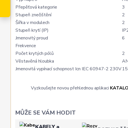
Přepěťová kategorie
3
Stupeň znečištění
2
Šířka v modulech
2
Stupeň krytí (IP)
IP
Jmenovitý proud
6
Frekvence
Počet krytých pólů
2
Věstavěná hloubka
A
Jmenovitá vypínací schopnost Icn IEC 60947-2 230V
15
Vyzkoušejte novou přehlednou aplikaci
KATAL
MŮŽE SE VÁM HODIT
KABELY a