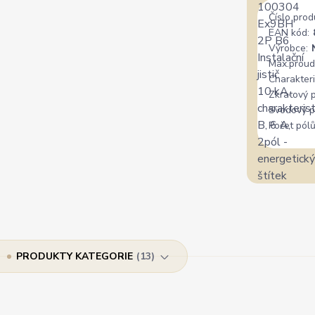
Číslo prod
EAN kód:
Výrobce:
Max.proud
Charakteri
Zkratový 
Svodový p
Počet pólů
PRODUKTY KATEGORIE
13