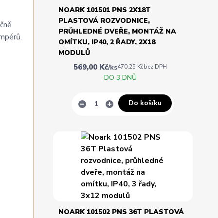
NOARK 101501 PNS 2X18T
PLASTOVÁ ROZVODNICE,
ečně
PRŮHLEDNÉ DVEŘE, MONTÁŽ NA
ampérů.
OMÍTKU, IP40, 2 ŘADY, 2X18
MODULŮ
569,00 Kč
/
ks
470,25 Kč
bez DPH
DO 3 DNŮ
Do košíku
NOARK 101502 PNS 36T PLASTOVÁ