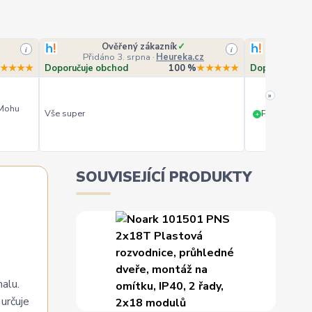
Ověřený zákazník
✓
O
i
i
Přidáno 3. srpna
·
Heureka.cz
Přidá
★★★★
Doporučuje obchod
100 %
★★★★★
Doporučuje o
»
 Mohu
Vše super
PERFEKTNÍ 
+
SOUVISEJÍCÍ PRODUKTY
malu.
určuje