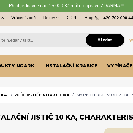
Při objednávce nad 15 000 Kč máte dopravu ZDARMA !!!
ty
Vrácení zboží
Recenze
GDPR
Blog
+420 702 090 4
Hledat
v
DUKTY NOARK
INSTALAČNÍ KRABICE
VYPÍNAČE
0 KA
2PÓL JISTIČE NOARK 10KA
Noark 100304 Ex9BH 2P B6 Insta
ALAČNÍ JISTIČ 10 KA, CHARAKTERIST