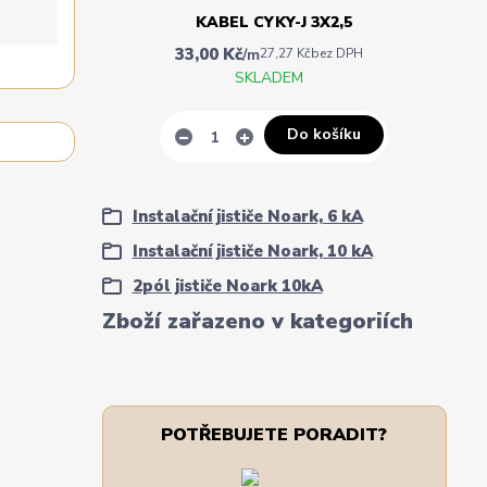
KABEL CYKY-J 3X2,5
33,00 Kč
/
m
27,27 Kč
bez DPH
SKLADEM
Do košíku
Instalační jističe Noark, 6 kA
Instalační jističe Noark, 10 kA
2pól jističe Noark 10kA
Zboží zařazeno v kategoriích
POTŘEBUJETE PORADIT?