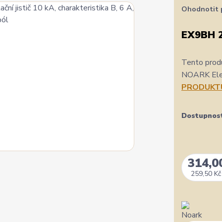
Ohodnotit 
EX9BH 
Tento produ
NOARK Elect
PRODUKT
Dostupnos
314,0
259,50 Kč