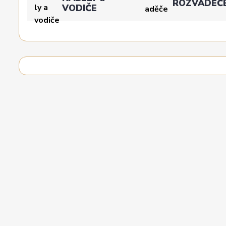
ROZVADĚČ
VODIČE