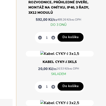
ROZVODNICE, PRŮHLEDNÉ DVEŘE,
MONTÁŽ NA OMÍTKU, IP40, 3 ŘADY,
3X12 MODULŮ
592,00 Kč
/
ks
489,26 Kč
bez DPH
DO 3 DNŮ
Do košíku
KABEL CYKY-J 3X1,5
20,00 Kč
/
m
16,53 Kč
bez DPH
SKLADEM
Do košíku