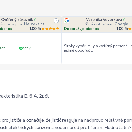
Ověřený zákazník
✓
Veronika Veverková
✓
i
dáno 4. srpna
·
Heureka.cz
Přidáno 4. srpna
·
Google
obchod
100 %
★★★★★
Doporučuje obchod
100 %
★
Široký výběr, milý a vstřícný personál.
zení
ceny
+
jedině doporučit.
akteristika B, 6 A, 2pól
 pro jističe a označuje, že jistič reaguje na nadproud relativně po
ích elektrických zařízení a vedení před přetížením. Hodnota 6 A 