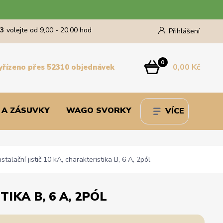
43
volejte od 9,00 - 20,00 hod
Přihlášení
0
0,00 Kč
yřízeno přes 52310 objednávek
 A ZÁSUVKY
WAGO SVORKY
VÍCE
lační jistič 10 kA, charakteristika B, 6 A, 2pól
IKA B, 6 A, 2PÓL