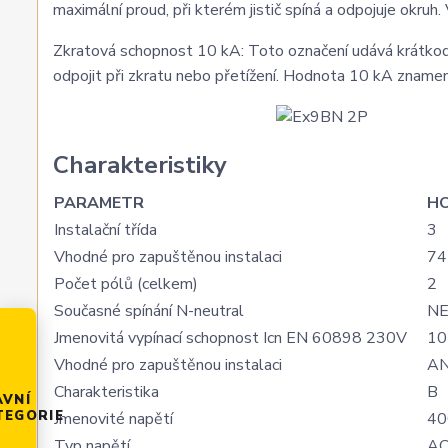
maximální proud, při kterém jistič spíná a odpojuje okruh
Zkratová schopnost 10 kA: Toto označení udává krátkodob
odpojit při zkratu nebo přetížení. Hodnota 10 kA zname
Charakteristiky
PARAMETR
H
Instalační třída
3
Vhodné pro zapuštěnou instalaci
74
Počet pólů (celkem)
2
Současné spínání N-neutral
N
Jmenovitá vypínací schopnost Icn EN 60898 230V
10
Vhodné pro zapuštěnou instalaci
A
Charakteristika
B
AVNÍ
TEGORIE
Jmenovité napětí
40
Typ napětí
A