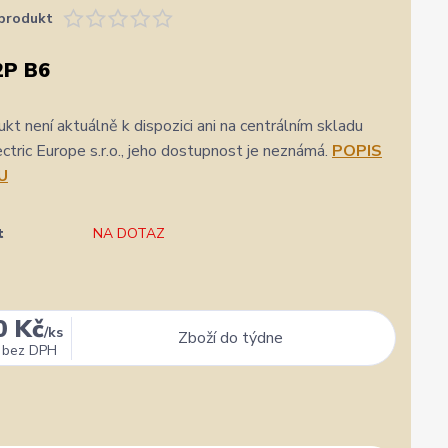
produkt
2P B6
kt není aktuálně k dispozici ani na centrálním skladu
ric Europe s.r.o., jeho dostupnost je neznámá.
POPIS
U
t
NA DOTAZ
0 Kč
/
ks
Zboží do týdne
bez DPH