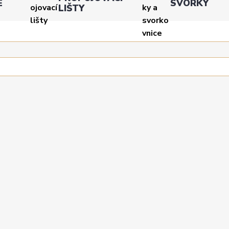
E
SVORKY
LIŠTY