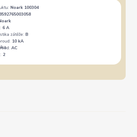
uktu:
Noark 100304
8592765003058
Noark
:
6 A
stika zátěže:
B
proud:
10 kA
roud:
AC
:
2