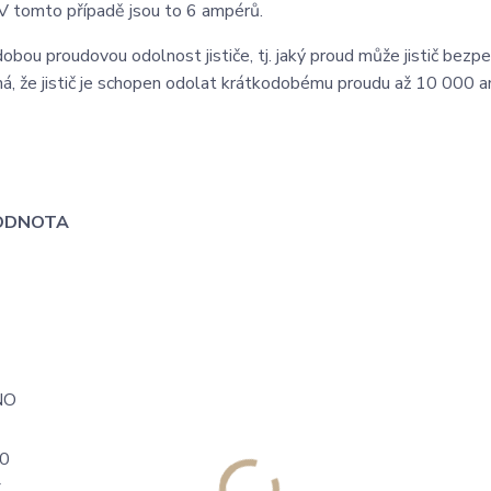
. V tomto případě jsou to 6 ampérů.
ou proudovou odolnost jističe, tj. jaký proud může jistič bezp
ná, že jistič je schopen odolat krátkodobému proudu až 10 000 
ODNOTA
E
NO
0
C