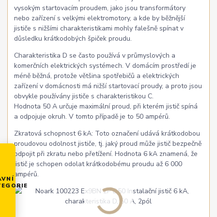
vysokým startovacím proudem, jako jsou transformátory
nebo zařízení s velkými elektromotory, a kde by běžnější
jističe s nižšími charakteristikami mohly falešně spínat v
důsledku krátkodobých špiček proudu.
Charakteristika D se často používá v průmyslových a
komerčních elektrických systémech. V domácím prostředí je
méně běžná, protože většina spotřebičů a elektrických
zařízení v domácnosti má nižší startovací proudy, a proto jsou
obvykle používány jističe s charakteristikou C.
Hodnota 50 A určuje maximální proud, při kterém jistič spíná
a odpojuje okruh. V tomto případě je to 50 ampérů.
Zkratová schopnost 6 kA: Toto označení udává krátkodobou
proudovou odolnost jističe, tj. jaký proud může jistič bezpečně
odpojit při zkratu nebo přetížení. Hodnota 6 kA znamená, že
jistič je schopen odolat krátkodobému proudu až 6 000
ampérů.
AVNÍ
TEGORIE