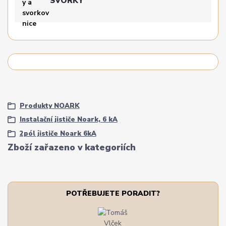
SVORKY
Produkty NOARK
Instalační jističe Noark, 6 kA
2pól jističe Noark 6kA
Zboží zařazeno v kategoriích
POTŘEBUJETE PORADIT?