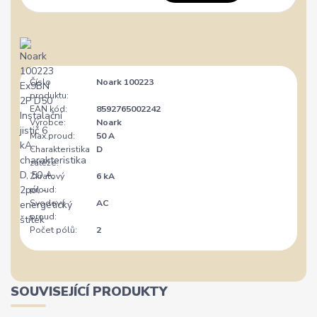
Číslo
Noark 100223
produktu:
EAN kód:
8592765002242
Výrobce:
Noark
Max.proud:
50 A
Charakteristika
D
zátěže:
Zkratový
6 kA
proud:
Svodový
AC
proud:
Počet pólů:
2
SOUVISEJÍCÍ PRODUKTY