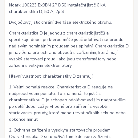
Noark 100223 Ex9BN 2P D50 Instalační jistič 6 kA,
charakteristika D, 50 A, 2pól
Dvojpólový jistič chrání dvě fáze elektrického okruhu.
Charakteristika D je jednou z charakteristik jističů a
specifikuje dobu, po kterou může jistič odolávat nadproudu
nad svým nominálním proudem bez spínání. Charakteristika D
je navržena pro ochranu obvodů s zařízeními, která mají
vysoký startovací proud, jako jsou transformátory nebo
zařízení s velkými elektromotory.
Hlavní vlastnosti charakteristiky D zahrnují:
1. Velmi pomalá reakce: Charakteristika D reaguje na
nadproud velmi pomalu. To znamená, že jistič s
charakteristikou D je schopen odolávat vyšším nadproudům
po delší dobu, což je vhodné pro zařízení s vysokými
startovacími proudy, které mohou trvat několik sekund nebo
dokonce minut.
2. Ochrana zařízení s vysokým startovacím proudem:
Charakteristika D se používá tam, kde jsou zařízení s