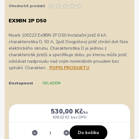
Ohodnotit produkt
EX9BN 2P D50
Noark 100223 Ex9BN 2P D50 Instalační jistič 6 kA,
charakteristika D, 50 A, 2pól Dvojpólový jistič chrání dvě fáze
elektrického okruhu. Charakteristika D je jednou z
charakteristik jističů a specifikuje dobu, po kterou může jistič
odolávat nadproudu nad svým nominálním proudem bez
spínání. Charakteri...
POPIS PRODUKTU
Dostupnost
SKLADEM
530,00 Kč
/
ks
438,02 Kč
bez DPH
Do košíku