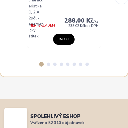
DO TÝDNE
288,00 Kč
/
ks
NENÍ SKLADEM
238,02 Kč
bez DPH
Detail
SPOLEHLIVÝ ESHOP
Vyřízeno 52 310 objednávek