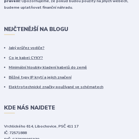
právem!
Upozorňujeme, že pokud budou použity na jiných webech,
budeme uplatňovat finanční náhradu.
NEJČTENĚJŠÍ NA BLOGU
Jaký průřez vodiče?
Co je kabel CYKY?
Minimální hloubky kladení kabelů do země
Běžné typy IP krytí a jejich značení
Elektrotechnické značky používané ve schématech
KDE NÁS NAJDETE
Vrchlického 614, Libochovice, PSČ 411 17
IČ: 72571888