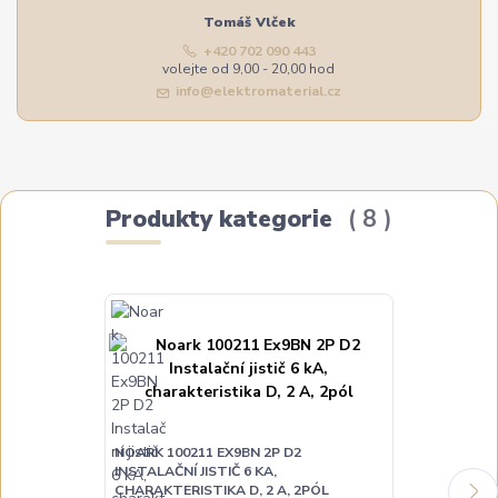
Tomáš Vlček
+420 702 090 443
volejte od 9,00 - 20,00 hod
info@elektromaterial.cz
Produkty kategorie
8
NOARK 100211 EX9BN 2P D2
NOARK 100214
INSTALAČNÍ JISTIČ 6 KA,
INSTALAČNÍ JI
CHARAKTERISTIKA D, 2 A, 2PÓL
CHARAKTERIST