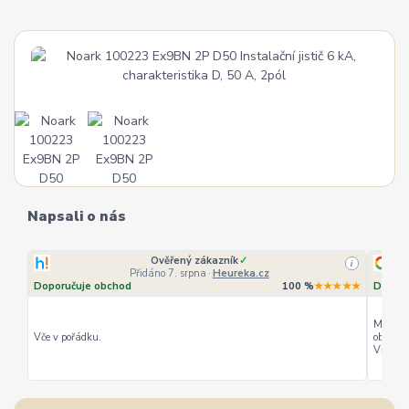
Napsali o nás
Ověřený zákazník
✓
i
Přidáno 7. srpna
·
Heureka.cz
Doporučuje obchod
100 %
★★★★★
Doporu
Můžu ho
Vče v pořádku.
objedná
Vřele d