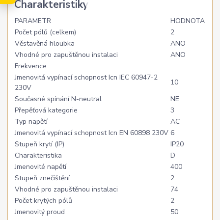
Charakteristiky
PARAMETR
HODNOTA
Počet pólů (celkem)
2
Věstavěná hloubka
ANO
Vhodné pro zapuštěnou instalaci
ANO
Frekvence
Jmenovitá vypínací schopnost Icn IEC 60947-2
10
230V
Současné spínání N-neutral
NE
Přepěťová kategorie
3
Typ napětí
AC
Jmenovitá vypínací schopnost Icn EN 60898 230V
6
Stupeň krytí (IP)
IP20
Charakteristika
D
Jmenovité napětí
400
Stupeň znečištění
2
Vhodné pro zapuštěnou instalaci
74
Počet krytých pólů
2
Jmenovitý proud
50