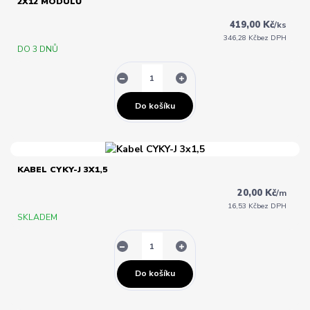
2X12 MODULŮ
419,00 Kč
/
ks
346,28 Kč
bez DPH
DO 3 DNŮ
Do košíku
KABEL CYKY-J 3X1,5
20,00 Kč
/
m
16,53 Kč
bez DPH
SKLADEM
Do košíku