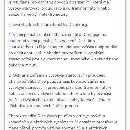
je navržena pro ochranu obvodů s zařízeními, která mají
vysoký startovací proud, jako jsou transformátory nebo
zařízení s velkými elektromotory.
Hlavní vlastnosti charakteristiky D zahrnují:
1. Velmi pomalá reakce: Charakteristika D reaguje na
nadproud velmi pomalu. To znamená, že jistič s
charakteristikou D je schopen odolávat vyšším nadproudům
po delší dobu, což je vhodné pro zařízení s vysokými
startovacími proudy, které mohou trvat několik sekund nebo
dokonce minut.
2. Ochrana zařízení s vysokým startovacím proudem:
Charakteristika D se používá tam, kde jsou zařízení s
vysokým startovacím proudem, jako jsou transformátory
nebo zařízení s velkými elektromotory, a kde by běžnější
jističe s nižšími charakteristikami mohly falešně spínat v
důsledku krátkodobých špiček proudu.
Charakteristika D se často používá v průmyslových a
komerčních elektrických systémech. V domácím prostředí je
méně běžná, protože většina spotřebičů a elektrických