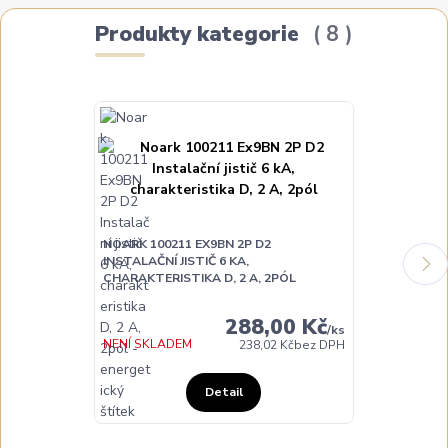
Produkty kategorie
8
NOARK 100211 EX9BN 2P D2
NOARK 100214
INSTALAČNÍ JISTIČ 6 KA,
INSTALAČNÍ JI
CHARAKTERISTIKA D, 2 A, 2PÓL
CHARAKTERIST
288,00 Kč
/
ks
DO TÝDNE
NENÍ SKLADEM
238,02 Kč
bez DPH
Detail