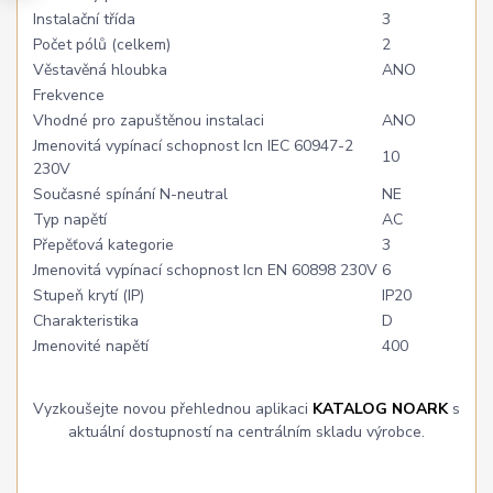
Instalační třída
3
Počet pólů (celkem)
2
Věstavěná hloubka
ANO
Frekvence
Vhodné pro zapuštěnou instalaci
ANO
Jmenovitá vypínací schopnost Icn IEC 60947-2
10
230V
Současné spínání N-neutral
NE
Typ napětí
AC
Přepěťová kategorie
3
Jmenovitá vypínací schopnost Icn EN 60898 230V
6
Stupeň krytí (IP)
IP20
Charakteristika
D
Jmenovité napětí
400
Vyzkoušejte novou přehlednou aplikaci
KATALOG NOARK
s
aktuální dostupností na centrálním skladu výrobce.