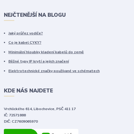
NEJČTENĚJŠÍ NA BLOGU
Jaký průřez vodiče?
Co je kabel CYKY?
Minimální hloubky kladení kabelů do země
Běžné typy IP krytí a jejich značení
Elektrotechnické značky používané ve schématech
KDE NÁS NAJDETE
Vrchlického 614, Libochovice, PSČ 411 17
IČ: 72571888
DIČ: CZ7609065970