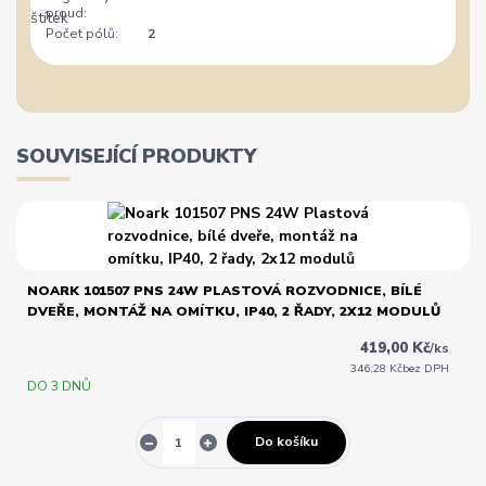
proud:
Počet pólů:
2
SOUVISEJÍCÍ PRODUKTY
NOARK 101507 PNS 24W PLASTOVÁ ROZVODNICE, BÍLÉ
DVEŘE, MONTÁŽ NA OMÍTKU, IP40, 2 ŘADY, 2X12 MODULŮ
419,00 Kč
/
ks
346,28 Kč
bez DPH
DO 3 DNŮ
Do košíku