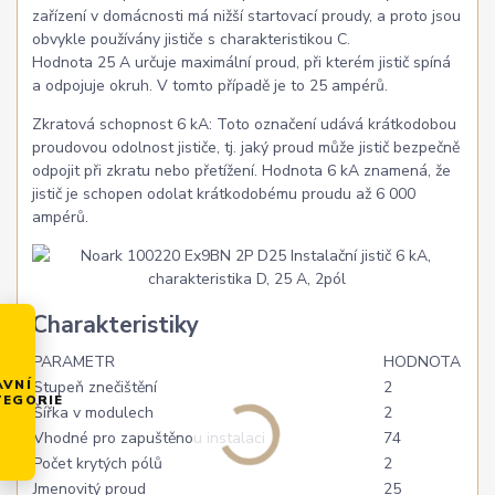
zařízení v domácnosti má nižší startovací proudy, a proto jsou
obvykle používány jističe s charakteristikou C.
Hodnota 25 A určuje maximální proud, při kterém jistič spíná
a odpojuje okruh. V tomto případě je to 25 ampérů.
Zkratová schopnost 6 kA: Toto označení udává krátkodobou
proudovou odolnost jističe, tj. jaký proud může jistič bezpečně
odpojit při zkratu nebo přetížení. Hodnota 6 kA znamená, že
jistič je schopen odolat krátkodobému proudu až 6 000
ampérů.
Charakteristiky
PARAMETR
HODNOTA
AVNÍ
Stupeň znečištění
2
TEGORIE
Šířka v modulech
2
Vhodné pro zapuštěnou instalaci
74
Počet krytých pólů
2
Jmenovitý proud
25