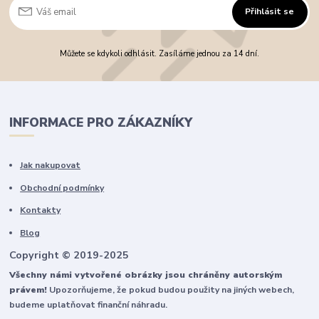
Přihlásit se
Můžete se kdykoli odhlásit. Zasíláme jednou za 14 dní.
INFORMACE PRO ZÁKAZNÍKY
Jak nakupovat
Obchodní podmínky
Kontakty
Blog
Copyright © 2019-2025
Všechny námi vytvořené obrázky jsou chráněny autorským
právem!
Upozorňujeme, že pokud budou použity na jiných webech,
budeme uplatňovat finanční náhradu.