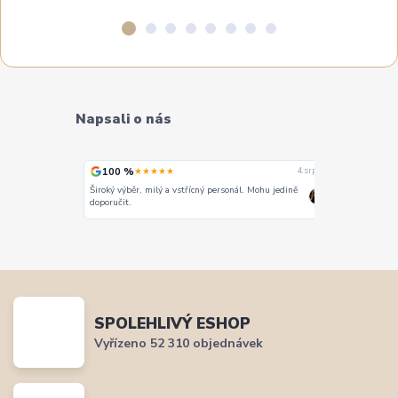
Napsali o nás
100 %
100 %
★★★★★
★
4. srpna
4. srpna
Široký výběr, milý a vstřícný personál. Mohu jedině
Vše super
doporučit.
SPOLEHLIVÝ ESHOP
Vyřízeno 52 310 objednávek