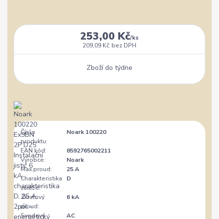
253,00 Kč
/
ks
209,09 Kč
bez DPH
Zboží do týdne
Číslo
Noark 100220
produktu:
EAN kód:
8592765002211
Výrobce:
Noark
Max.proud:
25 A
Charakteristika
D
zátěže:
Zkratový
6 kA
proud:
Svodový
AC