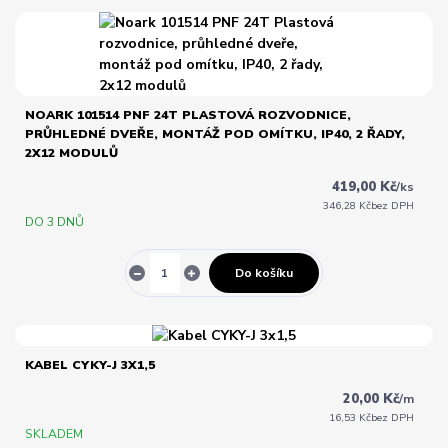
NOARK 101514 PNF 24T PLASTOVÁ ROZVODNICE,
PRŮHLEDNÉ DVEŘE, MONTÁŽ POD OMÍTKU, IP40, 2 ŘADY,
2X12 MODULŮ
419,00 Kč
/
ks
346,28 Kč
bez DPH
DO 3 DNŮ
Do košíku
KABEL CYKY-J 3X1,5
20,00 Kč
/
m
16,53 Kč
bez DPH
SKLADEM