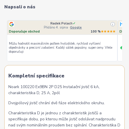
Napsali o nás
Radek Polach
✓
i
Přidáno 4. srpna
·
Google
Doporučuje obchod
100 %
★★★★★
Dopor
Můžu hodnotit maximálním počtem hvězdiček, rychlost vyřízení
objednávky a precizní zabalení. Každý sáček popsány, super ceny. Vřele
ryc
+
doporučuji
Kompletní specifikace
Noark 100220 Ex9BN 2P D25 Instalační jistič 6 kA,
charakteristika D, 25 A, 2pól
Dvojpólový jistič chrání dvě fáze elektrického okruhu.
Charakteristika D je jednou z charakteristik jističů a
specifikuje dobu, po kterou může jistič odolávat nadproudu
nad svým nominálním proudem bez spínání. Charakteristika D