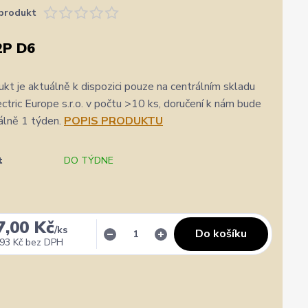
produkt
2P D6
kt je aktuálně k dispozici pouze na centrálním skladu
ric Europe s.r.o. v počtu >10 ks, doručení k nám bude
álně 1 týden.
POPIS PRODUKTU
t
DO TÝDNE
7,00 Kč
/
ks
Do košíku
93 Kč
bez DPH
✓
Veronika Veverková
✓
i
i
a.cz
Přidáno 4. srpna
·
Google
0 %
★★★★★
Doporučuje obchod
100 %
★★★★★
Dopor