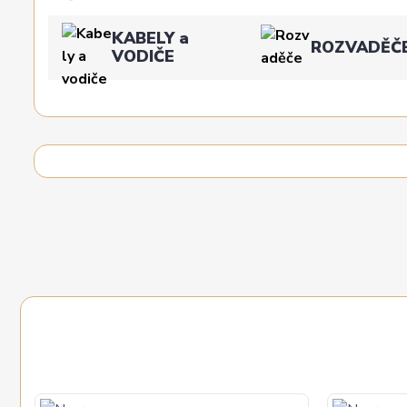
KABELY a
ROZVADĚČ
VODIČE