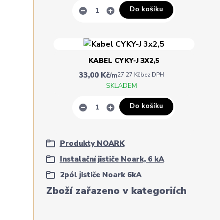
Do košíku
KABEL CYKY-J 3X2,5
33,00 Kč
/
m
27,27 Kč
bez DPH
SKLADEM
Do košíku
Produkty NOARK
Instalační jističe Noark, 6 kA
2pól jističe Noark 6kA
Zboží zařazeno v kategoriích