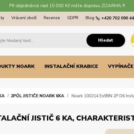
Při objednávce nad 15 000 Kč máte dopravu ZDARMA !!!
ty
Vrácení zboží
Recenze
GDPR
Blog
+420 702 090 4
Hledat
DUKTY NOARK
INSTALAČNÍ KRABICE
VYPÍNAČE
KA
2PÓL JISTIČE NOARK 6KA
Noark 100214 Ex9BN 2P D6 Instalač
ALAČNÍ JISTIČ 6 KA, CHARAKTERISTI