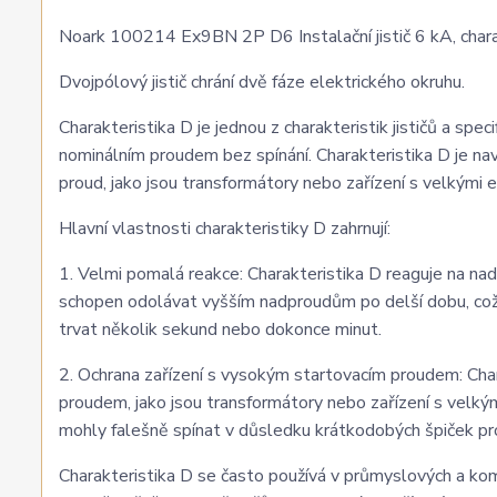
Noark 100214 Ex9BN 2P D6 Instalační jistič 6 kA, charak
Dvojpólový jistič chrání dvě fáze elektrického okruhu.
Charakteristika D je jednou z charakteristik jističů a sp
nominálním proudem bez spínání. Charakteristika D je nav
proud, jako jsou transformátory nebo zařízení s velkými 
Hlavní vlastnosti charakteristiky D zahrnují:
1. Velmi pomalá reakce: Charakteristika D reaguje na nad
schopen odolávat vyšším nadproudům po delší dobu, což 
trvat několik sekund nebo dokonce minut.
2. Ochrana zařízení s vysokým startovacím proudem: Char
proudem, jako jsou transformátory nebo zařízení s velkými
mohly falešně spínat v důsledku krátkodobých špiček pr
Charakteristika D se často používá v průmyslových a ko