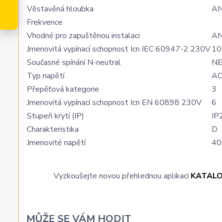
Věstavěná hloubka
A
Frekvence
Vhodné pro zapuštěnou instalaci
A
Jmenovitá vypínací schopnost Icn IEC 60947-2 230V
10
Současné spínání N-neutral
N
Typ napětí
A
Přepěťová kategorie
3
Jmenovitá vypínací schopnost Icn EN 60898 230V
6
Stupeň krytí (IP)
IP
Charakteristika
D
Jmenovité napětí
40
Vyzkoušejte novou přehlednou aplikaci
KATAL
MŮŽE SE VÁM HODIT