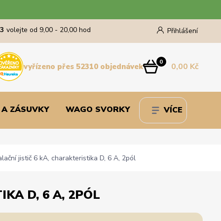
43
volejte od 9,00 - 20,00 hod
Přihlášení
0
0,00 Kč
vyřízeno přes 52310 objednávek
 A ZÁSUVKY
WAGO SVORKY
VÍCE
ní jistič 6 kA, charakteristika D, 6 A, 2pól
KA D, 6 A, 2PÓL