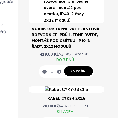
 jističe
ně
NOARK 101514 PNF 24T PLASTOVÁ
érů.
ROZVODNICE, PRŮHLEDNÉ DVEŘE,
MONTÁŽ POD OMÍTKU, IP40, 2
ŘADY, 2X12 MODULŮ
419,00 Kč
/
ks
346,28 Kč
bez DPH
DO 3 DNŮ
Do košíku
KABEL CYKY-J 3X1,5
20,00 Kč
/
m
16,53 Kč
bez DPH
SKLADEM