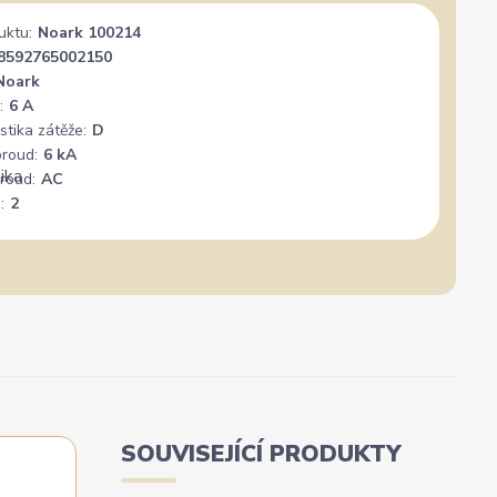
uktu:
Noark 100214
Široký výběr, milý a vstřícný personál. Mohu
Vše su
8592765002150
jedině doporučit.
Noark
:
6 A
stika zátěže:
D
proud:
6 kA
roud:
AC
:
2
SOUVISEJÍCÍ PRODUKTY