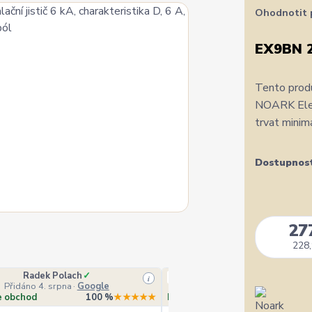
Ohodnotit 
EX9BN 
Tento produ
NOARK Elect
trvat minim
Dostupnos
27
228,
Radek Polach
✓
Ověřený zákazník
i
Přidáno 4. srpna
·
Google
Přidáno 4. srpna
·
Heurek
e obchod
100 %
★★★★★
Doporučuje obchod
10