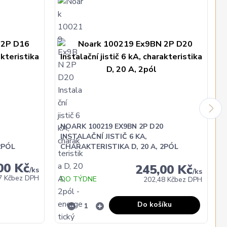
NOARK 100219 EX9BN 2P D20
INSTALAČNÍ JISTIČ 6 KA,
2PÓL
CHARAKTERISTIKA D, 20 A, 2PÓL
00 Kč
245,00 Kč
/
ks
/
ks
7 Kč
bez DPH
DO TÝDNE
202,48 Kč
bez DPH
Do košíku