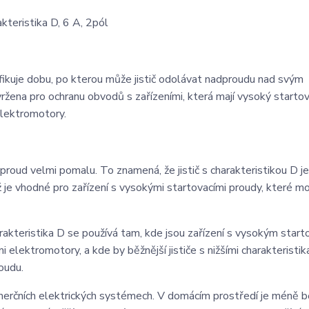
teristika D, 6 A, 2pól
ecifikuje dobu, po kterou může jistič odolávat nadproudu nad svým
ržena pro ochranu obvodů s zařízeními, která mají vysoký startov
elektromotory.
proud velmi pomalu. To znamená, že jistič s charakteristikou D je
je vhodné pro zařízení s vysokými startovacími proudy, které m
akteristika D se používá tam, kde jsou zařízení s vysokým start
 elektromotory, a kde by běžnější jističe s nižšími charakteristik
oudu.
merčních elektrických systémech. V domácím prostředí je méně b