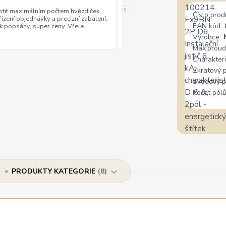
»
tit maximálním počtem hvězdiček,
Číslo prod
řízení objednávky a precizní zabalení.
rychlé vyřízení
ceny
+
+
EAN kód:
k popsány, super ceny. Vřele
Výrobce:
Max.proud
Charakteri
Zkratový 
Svodový p
Počet pólů
PRODUKTY KATEGORIE
8