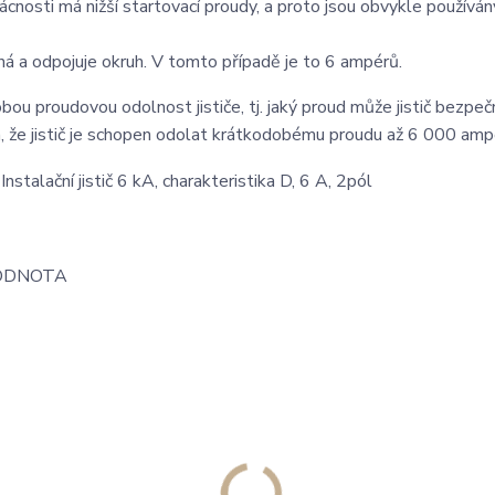
cnosti má nižší startovací proudy, a proto jsou obvykle používány
íná a odpojuje okruh. V tomto případě je to 6 ampérů.
u proudovou odolnost jističe, tj. jaký proud může jistič bezpeč
, že jistič je schopen odolat krátkodobému proudu až 6 000 amp
ODNOTA