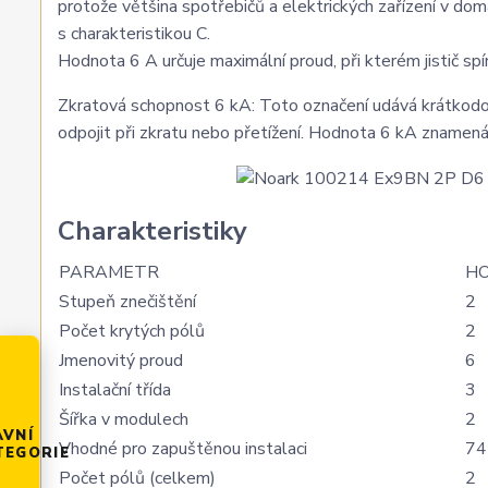
protože většina spotřebičů a elektrických zařízení v domá
s charakteristikou C.
Hodnota 6 A určuje maximální proud, při kterém jistič sp
Zkratová schopnost 6 kA: Toto označení udává krátkodobo
odpojit při zkratu nebo přetížení. Hodnota 6 kA znamená
Charakteristiky
PARAMETR
H
Stupeň znečištění
2
Počet krytých pólů
2
Jmenovitý proud
6
Instalační třída
3
Šířka v modulech
2
AVNÍ
Vhodné pro zapuštěnou instalaci
74
TEGORIE
Počet pólů (celkem)
2