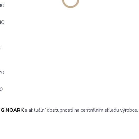
NO
NO
E
C
20
0
OG NOARK
s aktuální dostupností na centrálním skladu výrobce.