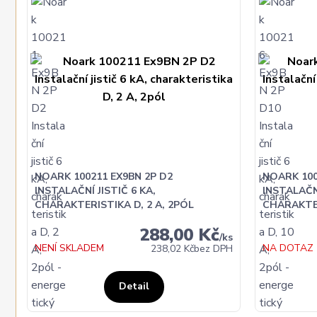
NOARK 100211 EX9BN 2P D2
NOARK 100
INSTALAČNÍ JISTIČ 6 KA,
INSTALAČNÍ
CHARAKTERISTIKA D, 2 A, 2PÓL
CHARAKTER
288,00 Kč
/
ks
NENÍ SKLADEM
NA DOTAZ
238,02 Kč
bez DPH
Detail