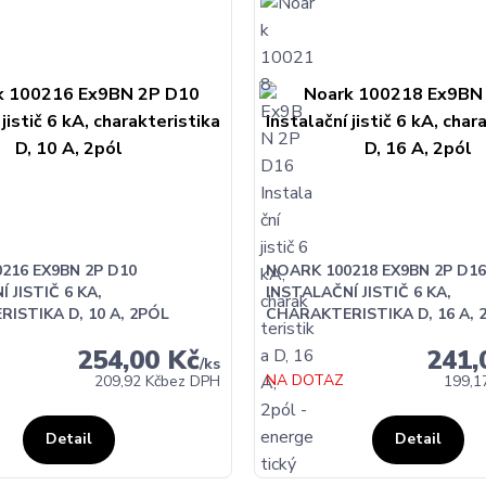
216 EX9BN 2P D10
NOARK 100218 EX9BN 2P D16
 JISTIČ 6 KA,
INSTALAČNÍ JISTIČ 6 KA,
ISTIKA D, 10 A, 2PÓL
CHARAKTERISTIKA D, 16 A, 
254,00 Kč
241,
/
ks
NA DOTAZ
209,92 Kč
bez DPH
199,1
Detail
Detail