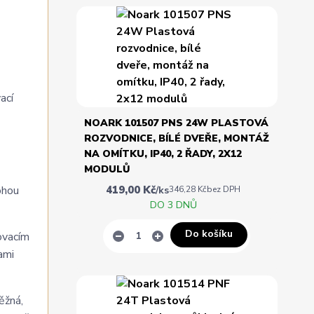
ací
NOARK 101507 PNS 24W PLASTOVÁ
ROZVODNICE, BÍLÉ DVEŘE, MONTÁŽ
NA OMÍTKU, IP40, 2 ŘADY, 2X12
MODULŮ
419,00 Kč
ohou
/
ks
346,28 Kč
bez DPH
DO 3 DNŮ
Do košíku
ovacím
ami
ěžná,