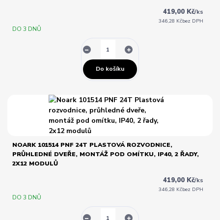
419,00 Kč
/
ks
346,28 Kč
bez DPH
DO 3 DNŮ
Do košíku
NOARK 101514 PNF 24T PLASTOVÁ ROZVODNICE,
PRŮHLEDNÉ DVEŘE, MONTÁŽ POD OMÍTKU, IP40, 2 ŘADY,
2X12 MODULŮ
419,00 Kč
/
ks
346,28 Kč
bez DPH
DO 3 DNŮ