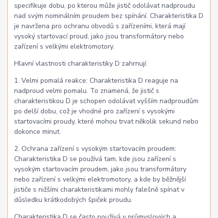
specifikuje dobu, po kterou může jistič odolávat nadproudu
nad svým nominálním proudem bez spínání. Charakteristika D
je navržena pro ochranu obvodů s zařízeními, která mají
vysoký startovací proud, jako jsou transformátory nebo
zařízení s velkými elektromotory.
Hlavní vlastnosti charakteristiky D zahrnují:
1. Velmi pomalá reakce: Charakteristika D reaguje na
nadproud velmi pomalu. To znamená, že jistič s
charakteristikou D je schopen odolávat vyšším nadproudům
po delší dobu, což je vhodné pro zařízení s vysokými
startovacími proudy, které mohou trvat několik sekund nebo
dokonce minut.
2. Ochrana zařízení s vysokým startovacím proudem:
Charakteristika D se používá tam, kde jsou zařízení s
vysokým startovacím proudem, jako jsou transformátory
nebo zařízení s velkými elektromotory, a kde by běžnější
jističe s nižšími charakteristikami mohly falešně spínat v
důsledku krátkodobých špiček proudu.
Charakteristika D se často používá v průmyslových a