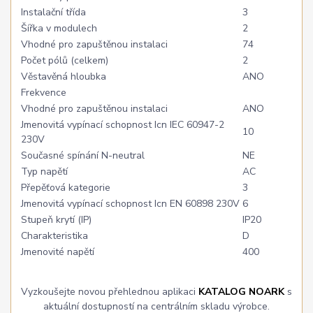
Instalační třída
3
Šířka v modulech
2
Vhodné pro zapuštěnou instalaci
74
Počet pólů (celkem)
2
Věstavěná hloubka
ANO
Frekvence
Vhodné pro zapuštěnou instalaci
ANO
Jmenovitá vypínací schopnost Icn IEC 60947-2
10
230V
Současné spínání N-neutral
NE
Typ napětí
AC
Přepěťová kategorie
3
Jmenovitá vypínací schopnost Icn EN 60898 230V
6
Stupeň krytí (IP)
IP20
Charakteristika
D
Jmenovité napětí
400
Vyzkoušejte novou přehlednou aplikaci
KATALOG NOARK
s
aktuální dostupností na centrálním skladu výrobce.