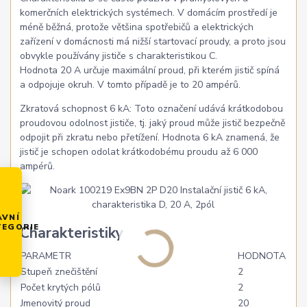
komerčních elektrických systémech. V domácím prostředí je
méně běžná, protože většina spotřebičů a elektrických
zařízení v domácnosti má nižší startovací proudy, a proto jsou
obvykle používány jističe s charakteristikou C.
Hodnota 20 A určuje maximální proud, při kterém jistič spíná
a odpojuje okruh. V tomto případě je to 20 ampérů.
Zkratová schopnost 6 kA: Toto označení udává krátkodobou
proudovou odolnost jističe, tj. jaký proud může jistič bezpečně
odpojit při zkratu nebo přetížení. Hodnota 6 kA znamená, že
jistič je schopen odolat krátkodobému proudu až 6 000
ampérů.
AVNÍ
TEGORIE
Charakteristiky
PARAMETR
HODNOTA
Stupeň znečištění
2
Počet krytých pólů
2
Jmenovitý proud
20