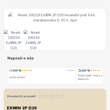
Napsali o nás
100 %
100 %
★★★★★
★★★★★
 srpna
4. srpna
Široký výběr, milý a vstřícn
rychlé vyřízení
doporučit.
Ohodnotit produkt
EX9BN 2P D20