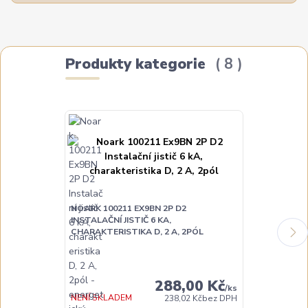
Produkty kategorie
8
NOARK 100211 EX9BN 2P D2
NOARK 100214
INSTALAČNÍ JISTIČ 6 KA,
INSTALAČNÍ JI
CHARAKTERISTIKA D, 2 A, 2PÓL
CHARAKTERIST
DO TÝDNE
288,00 Kč
/
ks
NENÍ SKLADEM
238,02 Kč
bez DPH