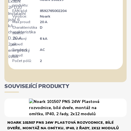
produktu:
EAN kód:
8592765002204
Výrobce:
Noark
Max.proud:
20 A
Charakteristika
D
zátěže:
Zkratový
6 kA
proud:
Svodový
AC
proud:
Počet pólů:
2
SOUVISEJÍCÍ PRODUKTY
NOARK 101507 PNS 24W PLASTOVÁ ROZVODNICE, BÍLÉ
DVEŘE, MONTÁŽ NA OMÍTKU, IP40, 2 ŘADY, 2X12 MODULŮ