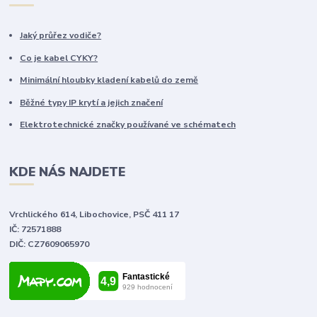
Jaký průřez vodiče?
Co je kabel CYKY?
Minimální hloubky kladení kabelů do země
Běžné typy IP krytí a jejich značení
Elektrotechnické značky používané ve schématech
KDE NÁS NAJDETE
Vrchlického 614, Libochovice, PSČ 411 17
IČ: 72571888
DIČ: CZ7609065970