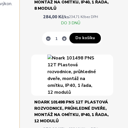
MONTÁŽ NA OMÍTKU, IP40, 1 ŘADA,
 výkon.
8 MODULŮ
284,00 Kč
/
ks
234,71 Kč
bez DPH
DO 3 DNŮ
Do košíku
NOARK 101498 PNS 12T PLASTOVÁ
ROZVODNICE, PRŮHLEDNÉ DVEŘE,
MONTÁŽ NA OMÍTKU, IP40, 1 ŘADA,
12 MODULŮ