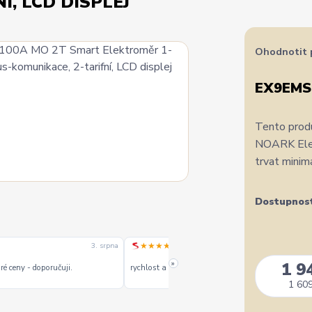
, LCD DISPLEJ
Ohodnotit 
EX9EMS
Tento produ
NOARK Elect
trvat minim
Dostupnos
★★★★★
3. srpna
1. srpn
»
1 9
é ceny - doporučuji.
rychlost a kvalitu objednavky
1 609