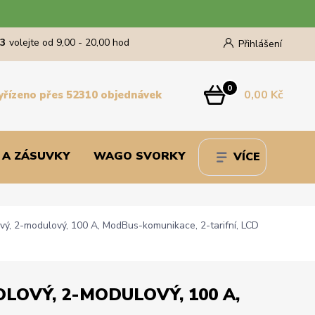
43
volejte od 9,00 - 20,00 hod
Přihlášení
0
0,00 Kč
yřízeno přes 52310 objednávek
 A ZÁSUVKY
WAGO SVORKY
VÍCE
 2-modulový, 100 A, ModBus-komunikace, 2-tarifní, LCD
LOVÝ, 2-MODULOVÝ, 100 A,