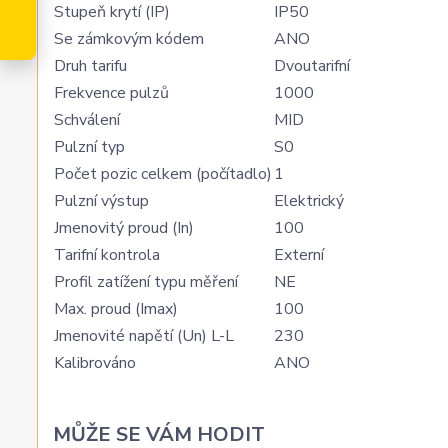
Stupeň krytí (IP)
IP50
Se zámkovým kódem
ANO
Druh tarifu
Dvoutarifní
Frekvence pulzů
1000
Schválení
MID
Pulzní typ
S0
Počet pozic celkem (počítadlo)
1
Pulzní výstup
Elektrický
Jmenovitý proud (In)
100
Tarifní kontrola
Externí
Profil zatížení typu měření
NE
Max. proud (Imax)
100
Jmenovité napětí (Un) L-L
230
Kalibrováno
ANO
MŮŽE SE VÁM HODIT