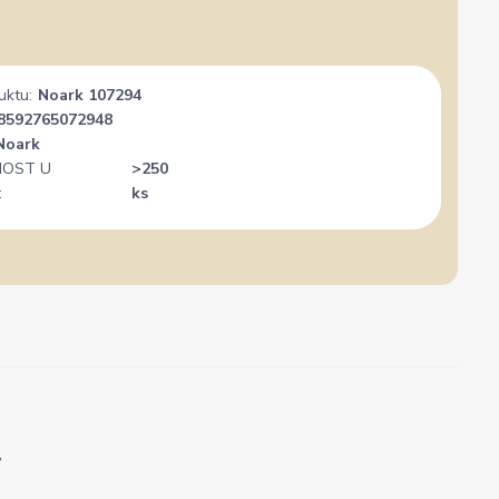
uktu:
Noark 107294
8592765072948
Noark
OST U
>250
:
ks