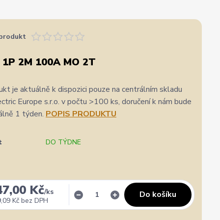
produkt
 1P 2M 100A MO 2T
kt je aktuálně k dispozici pouze na centrálním skladu
ric Europe s.r.o. v počtu >100 ks, doručení k nám bude
álně 1 týden.
POPIS PRODUKTU
t
DO TÝDNE
★★★★★
★★★★★
a
31. července
zatím se mi zdá z několika dalších jako jeden z
Výborná komunikace, ochota
47,00 Kč
/
ks
nejlepších
hlavně rychlé dodání. 👍👌
Do košíku
,09 Kč
bez DPH