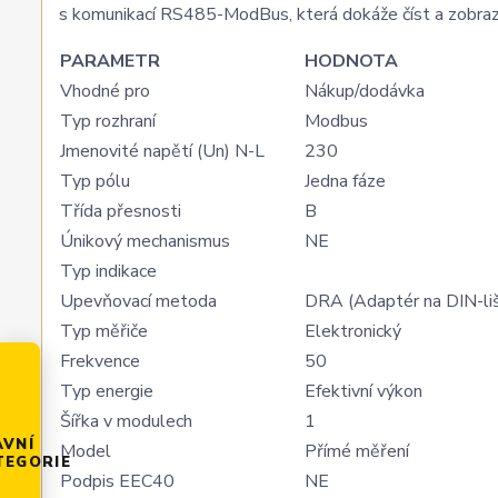
s komunikací RS485-ModBus, která dokáže číst a zobrazit
PARAMETR
HODNOTA
Vhodné pro
Nákup/dodávka
Typ rozhraní
Modbus
Jmenovité napětí (Un) N-L
230
Typ pólu
Jedna fáze
Třída přesnosti
B
Únikový mechanismus
NE
Typ indikace
Upevňovací metoda
DRA (Adaptér na DIN-li
Typ měřiče
Elektronický
Frekvence
50
Typ energie
Efektivní výkon
Šířka v modulech
1
AVNÍ
Model
Přímé měření
TEGORIE
Podpis EEC40
NE