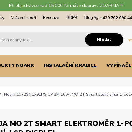
Při objednávce nad 15 000 Kč máte dopravu ZDARMA !!!
ty
Vrácení zboží
Recenze
GDPR
Blog
+420 702 090 4
Hledat
v
DUKTY NOARK
INSTALAČNÍ KRABICE
VYPÍNAČE
Noark 107294 Ex9EMS 1P 2M 100A MO 2T Smart Elektroměr 1-polový,
0A MO 2T SMART ELEKTROMĚR 1-PO