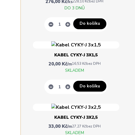
276,00 Kč
/
ks
228,10 Kč
bez DPH
DO 3 DNŮ
Do košíku
KABEL CYKY-J 3X1,5
20,00 Kč
/
m
16,53 Kč
bez DPH
SKLADEM
Do košíku
KABEL CYKY-J 3X2,5
33,00 Kč
/
m
27,27 Kč
bez DPH
SKLADEM