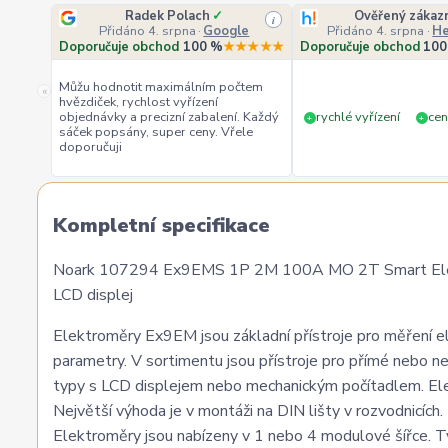
Radek Polach
✓
Ověřený zákaz
i
Přidáno 4. srpna
·
Google
Přidáno 4. srpna
·
He
Doporučuje obchod
100 %
★★★★★
Doporučuje obchod
100
Můžu hodnotit maximálním počtem
«
hvězdiček, rychlost vyřízení
objednávky a precizní zabalení. Každý
rychlé vyřízení
cen
+
+
sáček popsány, super ceny. Vřele
doporučuji
Kompletní specifikace
Noark 107294 Ex9EMS 1P 2M 100A MO 2T Smart Elektr
LCD displej
Elektroměry Ex9EM jsou základní přístroje pro měření e
parametry. V sortimentu jsou přístroje pro přímé nebo n
typy s LCD displejem nebo mechanickým počítadlem. El
Největší výhoda je v montáži na DIN lišty v rozvodnicích
Elektroměry jsou nabízeny v 1 nebo 4 modulové šířce.