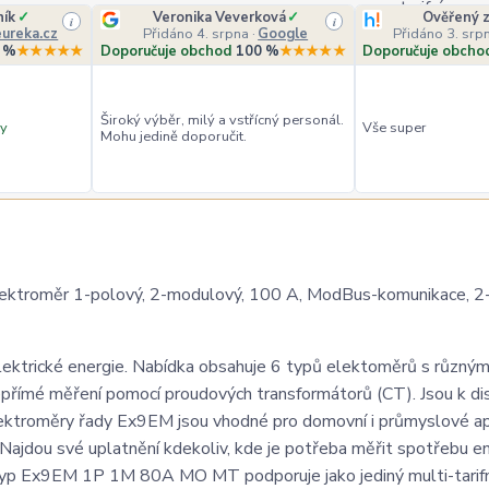
ník
✓
Veronika Veverková
✓
Ověřený z
i
i
ureka.cz
Přidáno 4. srpna
·
Google
Přidáno 3. srp
 %
★★★★★
Doporučuje obchod
100 %
★★★★★
Doporučuje obcho
Široký výběr, milý a vstřícný personál.
y
Vše super
Mohu jedině doporučit.
oměr 1-polový, 2-modulový, 100 A, ModBus-komunikace, 2-ta
lektrické energie. Nabídka obsahuje 6 typů elektoměrů s různým
epřímé měření pomocí proudových transformátorů (CT). Jsou k dis
ektroměry řady Ex9EM jsou vhodné pro domovní i průmyslové ap
. Najdou své uplatnění kdekoliv, kde je potřeba měřit spotřebu en
 Typ Ex9EM 1P 1M 80A MO MT podporuje jako jediný multi-tarif