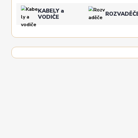
KABELY a
ROZVADĚČ
VODIČE