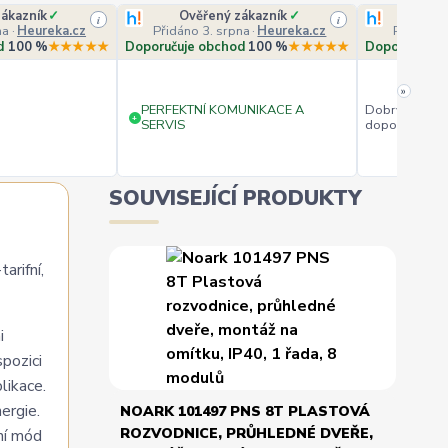
ákazník
✓
Ověřený zákazník
✓
Ověř
i
i
na
·
Heureka.cz
Přidáno 3. srpna
·
Heureka.cz
Přidáno 3
d
100 %
★★★★★
Doporučuje obchod
100 %
★★★★★
Doporučuje 
»
PERFEKTNÍ KOMUNIKACE A
Dobrý obchod
+
SERVIS
doporučuji.
SOUVISEJÍCÍ PRODUKTY
rifní,
i
pozici
likace.
ergie.
NOARK 101497 PNS 8T PLASTOVÁ
ROZVODNICE, PRŮHLEDNÉ DVEŘE,
ní mód