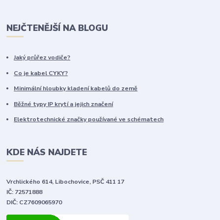
NEJČTENĚJŠÍ NA BLOGU
Jaký průřez vodiče?
Co je kabel CYKY?
Minimální hloubky kladení kabelů do země
Běžné typy IP krytí a jejich značení
Elektrotechnické značky používané ve schématech
KDE NÁS NAJDETE
Vrchlického 614, Libochovice, PSČ 411 17
IČ: 72571888
DIČ: CZ7609065970