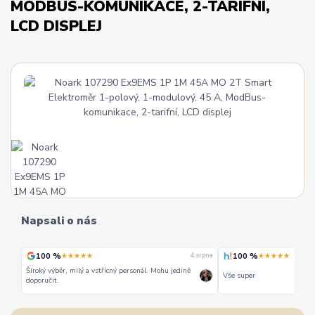
MODBUS-KOMUNIKACE, 2-TARIFNÍ,
LCD DISPLEJ
Napsali o nás
100 %
100 %
★★★★★
★★★★★
 srpna
4. srpna
Široký výběr, milý a vstřícný personál. Mohu jedině
Vše super
doporučit.