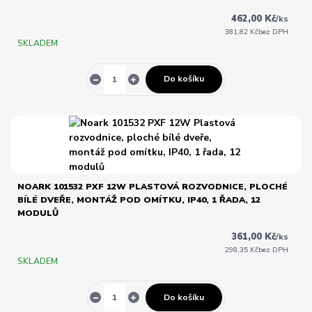
462,00 Kč
/
ks
381,82 Kč
bez DPH
SKLADEM
Do košíku
NOARK 101532 PXF 12W PLASTOVÁ ROZVODNICE, PLOCHÉ
BÍLÉ DVEŘE, MONTÁŽ POD OMÍTKU, IP40, 1 ŘADA, 12
MODULŮ
361,00 Kč
/
ks
298,35 Kč
bez DPH
SKLADEM
Do košíku