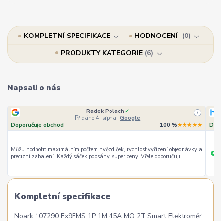
KOMPLETNÍ SPECIFIKACE
HODNOCENÍ
0
PRODUKTY KATEGORIE
6
Napsali o nás
Radek Polach
✓
i
Přidáno 4. srpna
·
Google
Doporučuje obchod
100 %
★★★★★
Dop
Můžu hodnotit maximálním počtem hvězdiček, rychlost vyřízení objednávky a
ry
+
precizní zabalení. Každý sáček popsány, super ceny. Vřele doporučuji
Kompletní specifikace
Noark 107290 Ex9EMS 1P 1M 45A MO 2T Smart Elektroměr