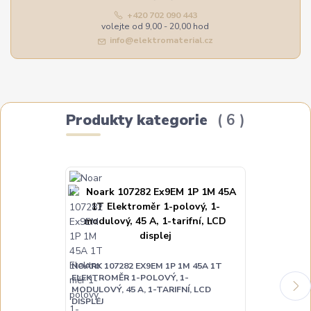
+420 702 090 443
volejte od 9,00 - 20,00 hod
info@elektromaterial.cz
Produkty kategorie
6
NOARK 107282 EX9EM 1P 1M 45A 1T
NOARK 107283
ELEKTROMĚR 1-POLOVÝ, 1-
MCH ELEKTRO
MODULOVÝ, 45 A, 1-TARIFNÍ, LCD
MODULOVÝ, 45
DISPLEJ
MECHANICKÝ 