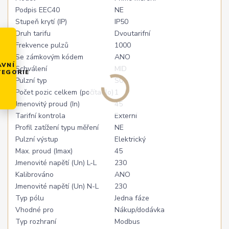
Podpis EEC40
NE
Stupeň krytí (IP)
IP50
Druh tarifu
Dvoutarifní
Frekvence pulzů
1000
Se zámkovým kódem
ANO
AVNÍ
Schválení
MID
TEGORIE
Pulzní typ
S0
Počet pozic celkem (počítadlo)
1
Jmenovitý proud (In)
45
Tarifní kontrola
Externí
Profil zatížení typu měření
NE
Pulzní výstup
Elektrický
Max. proud (Imax)
45
Jmenovité napětí (Un) L-L
230
Kalibrováno
ANO
Jmenovité napětí (Un) N-L
230
Typ pólu
Jedna fáze
Vhodné pro
Nákup/dodávka
Typ rozhraní
Modbus