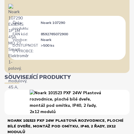
Číslo
Noark 107290
produktu:
EAN kód:
8592765072900
Výrobce:
Noark
DOSTUPNOST
>500 ks
U VÝROBCE:
SOUVISEJÍCÍ PRODUKTY
NOARK 101523 PXF 24W PLASTOVÁ ROZVODNICE, PLOCHÉ
BÍLÉ DVEŘE, MONTÁŽ POD OMÍTKU, IP40, 2 ŘADY, 2X12
MODULŮ