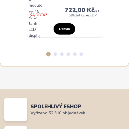
722,00 Kč
/
ks
DO TÝDNE
NA DOTAZ
596,69 Kč
bez DPH
Detail
SPOLEHLIVÝ ESHOP
Vyřízeno 52 310 objednávek