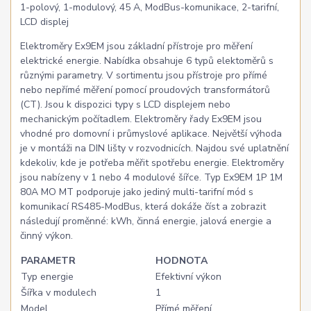
1-polový, 1-modulový, 45 A, ModBus-komunikace, 2-tarifní,
LCD displej
Elektroměry Ex9EM jsou základní přístroje pro měření
elektrické energie. Nabídka obsahuje 6 typů elektoměrů s
různými parametry. V sortimentu jsou přístroje pro přímé
nebo nepřímé měření pomocí proudových transformátorů
(CT). Jsou k dispozici typy s LCD displejem nebo
mechanickým počítadlem. Elektroměry řady Ex9EM jsou
vhodné pro domovní i průmyslové aplikace. Největší výhoda
je v montáži na DIN lišty v rozvodnicích. Najdou své uplatnění
kdekoliv, kde je potřeba měřit spotřebu energie. Elektroměry
jsou nabízeny v 1 nebo 4 modulové šířce. Typ Ex9EM 1P 1M
80A MO MT podporuje jako jediný multi-tarifní mód s
komunikací RS485-ModBus, která dokáže číst a zobrazit
následují proměnné: kWh, činná energie, jalová energie a
činný výkon.
PARAMETR
HODNOTA
Typ energie
Efektivní výkon
Šířka v modulech
1
Model
Přímé měření