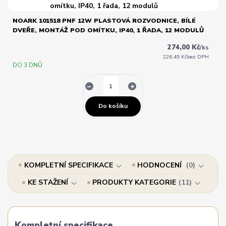
NOARK 101518 PNF 12W PLASTOVÁ ROZVODNICE, BÍLÉ
DVEŘE, MONTÁŽ POD OMÍTKU, IP40, 1 ŘADA, 12 MODULŮ
274,00 Kč
/
ks
226,45 Kč
bez DPH
DO 3 DNŮ
Do košíku
KOMPLETNÍ SPECIFIKACE
HODNOCENÍ
0
KE STAŽENÍ
PRODUKTY KATEGORIE
11
Kompletní specifikace