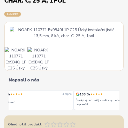
CHAR. C, 25 A, 1PÓL
Novinka
Napsali o nás
100 %
100 %
★★★★★
★★★★★
 srpna
4. srpna
Široký výběr, milý a vstřícný personál. Mohu jedině
Vše super
doporučit.
Ohodnotit produkt