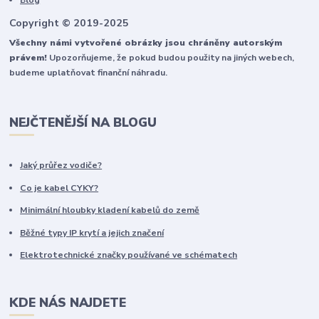
Blog
Copyright © 2019-2025
Všechny námi vytvořené obrázky jsou chráněny autorským
právem!
Upozorňujeme, že pokud budou použity na jiných webech,
budeme uplatňovat finanční náhradu.
NEJČTENĚJŠÍ NA BLOGU
Jaký průřez vodiče?
Co je kabel CYKY?
Minimální hloubky kladení kabelů do země
Běžné typy IP krytí a jejich značení
Elektrotechnické značky používané ve schématech
KDE NÁS NAJDETE