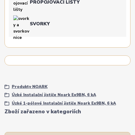
PROPOJOVACÍ LIŠTY
SVORKY
Produkty NOARK
Úzké Instalační jističe Noark Ex9BN, 6 kA
Úzké 1-pólové Instalační jističe Noark Ex9BN, 6 kA
Zboží zařazeno v kategoriích