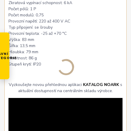
Zkratová vypínací schopnost: 6 kA
Počet pólů: 1 P
Počet modulů: 0,75
Provozní napětí: 220 až 400 V AC
Typ připojení: se šrouby
Provozní teplota: -25 až +70 °C
Výška: 83 mm
Šířka: 13,5 mm
Hloubka: 79 mm
AVNÍ
Hmotnost: 86 g
TEGORIE
Stupeň krytí: IP20
Vyzkoušejte novou přehlednou aplikaci
KATALOG NOARK
s
aktuální dostupností na centrálním skladu výrobce.