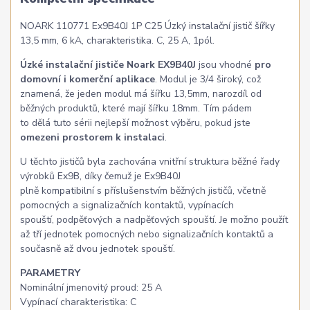
NOARK 110771 Ex9B40J 1P C25 Úzký instalační jistič šířky
13,5 mm, 6 kA, charakteristika. C, 25 A, 1pól.
Úzké instalační jističe Noark EX9B40J
jsou vhodné
pro
domovní i komerční aplikace
. Modul je 3/4 široký, což
znamená, že jeden modul má šířku 13,5mm, narozdíl od
běžných produktů, které mají šířku 18mm. Tím pádem
to dělá tuto sérii nejlepší možnost výběru, pokud jste
omezeni prostorem k instalaci
.
U těchto jističů byla zachována vnitřní struktura běžné řady
výrobků Ex9B, díky čemuž je Ex9B40J
plně kompatibilní s příslušenstvím běžných jističů, včetně
pomocných a signalizačních kontaktů, vypínacích
spouští, podpěťových a nadpěťových spouští. Je možno použít
až tří jednotek pomocných nebo signalizačních kontaktů a
současně až dvou jednotek spouští.
PARAMETRY
Nominální jmenovitý proud: 25 A
Vypínací charakteristika: C