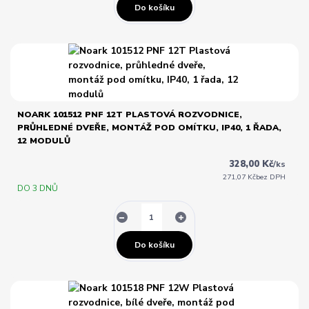
Do košíku
NOARK 101512 PNF 12T PLASTOVÁ ROZVODNICE,
PRŮHLEDNÉ DVEŘE, MONTÁŽ POD OMÍTKU, IP40, 1 ŘADA,
12 MODULŮ
328,00 Kč
/
ks
271,07 Kč
bez DPH
DO 3 DNŮ
Do košíku