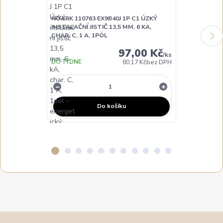
NOARK 110763 EX9B40J 1P C1 ÚZKÝ
NOARK 110764
INSTALAČNÍ JISTIČ 13,5 MM, 6 KA,
INSTALAČNÍ JI
CHAR. C, 1 A, 1PÓL
CHAR. C, 2 A,
97,00 Kč
/
ks
DO TÝDNE
80,17 Kč
bez DPH
NA DOTAZ
Do košíku