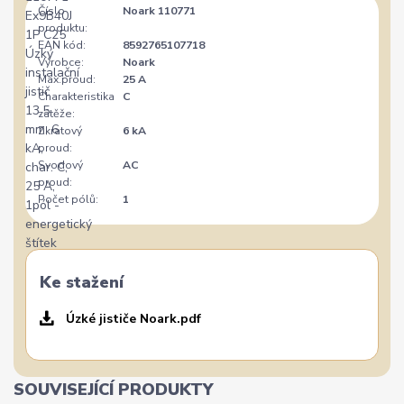
Číslo
Noark 110771
produktu:
EAN kód:
8592765107718
Výrobce:
Noark
Max.proud:
25 A
Charakteristika
C
zátěže:
Zkratový
6 kA
proud:
Svodový
AC
proud:
Počet pólů:
1
Ke stažení
Úzké jističe Noark.pdf
SOUVISEJÍCÍ PRODUKTY