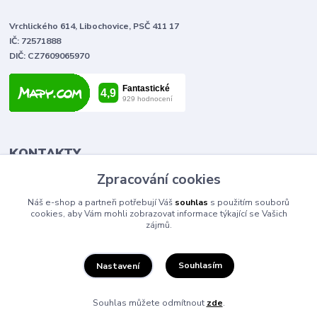
Vrchlického 614, Libochovice, PSČ 411 17
IČ: 72571888
DIČ: CZ7609065970
KONTAKTY
Zpracování cookies
Tomáš Vlček
Náš e-shop a partneři potřebují Váš
souhlas
s použitím souborů
+420 702 090 443
cookies, aby Vám mohli zobrazovat informace týkající se Vašich
volejte od 9,00 - 20,00 hod
zájmů.
info@elektromaterial.cz
Souhlasím
Nastavení
Souhlas můžete odmítnout
zde
.