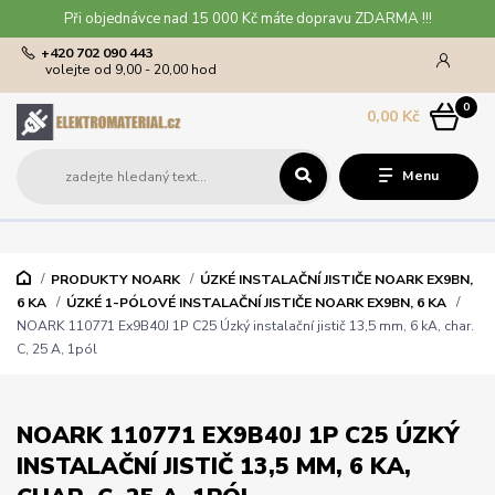
Při objednávce nad 15 000 Kč máte dopravu ZDARMA !!!
+420 702 090 443
volejte od 9,00 - 20,00 hod
0
0,00 Kč
Menu
PRODUKTY NOARK
ÚZKÉ INSTALAČNÍ JISTIČE NOARK EX9BN,
6 KA
ÚZKÉ 1-PÓLOVÉ INSTALAČNÍ JISTIČE NOARK EX9BN, 6 KA
NOARK 110771 Ex9B40J 1P C25 Úzký instalační jistič 13,5 mm, 6 kA, char.
C, 25 A, 1pól
NOARK 110771 EX9B40J 1P C25 ÚZKÝ
INSTALAČNÍ JISTIČ 13,5 MM, 6 KA,