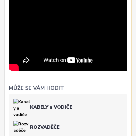
MŮŽE SE VÁM HODIT
KABELY a VODIČE
ROZVADĚČE