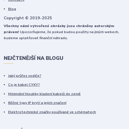
Blog
Copyright © 2019-2025
Všechny námi vytvořené obrázky jsou chráněny autorským
právem!
Upozorňujeme, že pokud budou použity na jiných webech,
budeme uplatňovat finanční náhradu.
NEJČTENĚJŠÍ NA BLOGU
Jaký průřez vodiče?
Co je kabel CYKY?
Minimální hloubky kladení kabelů do země
Běžné typy IP krytí a jejich značení
Elektrotechnické značky používané ve schématech