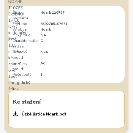
Číslo
Noark 110767
produktu:
EAN kód:
8592765107671
Výrobce:
Noark
Max.proud:
6 A
Charakteristika
C
zátěže:
Zkratový
6 kA
proud:
Svodový
AC
proud:
Počet pólů:
1
Ke stažení
Úzké jističe Noark.pdf