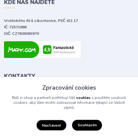
KDE NÁS NAJDETE
Vrchlického 614, Libochovice, PSČ 411 17
IČ: 72571888
DIČ: CZ7609065970
KONTAKTY
Zpracování cookies
Tomáš Vlček
Náš e-shop a partneři potřebují Váš
souhlas
s použitím souborů
+420 702 090 443
cookies, aby Vám mohli zobrazovat informace týkající se Vašich
volejte od 9,00 - 20,00 hod
zájmů.
info@elektromaterial.cz
Souhlasím
Nastavení