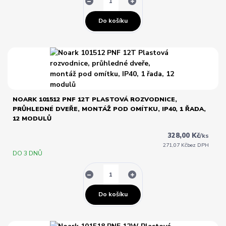
Do košíku
NOARK 101512 PNF 12T PLASTOVÁ ROZVODNICE,
PRŮHLEDNÉ DVEŘE, MONTÁŽ POD OMÍTKU, IP40, 1 ŘADA,
12 MODULŮ
328,00 Kč
/
ks
271,07 Kč
bez DPH
DO 3 DNŮ
Do košíku