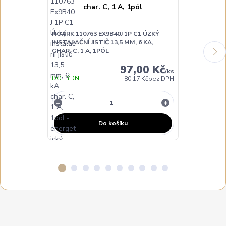
NOARK 110763 EX9B40J 1P C1 ÚZKÝ
NOARK 110764
INSTALAČNÍ JISTIČ 13,5 MM, 6 KA,
INSTALAČNÍ JI
CHAR. C, 1 A, 1PÓL
CHAR. C, 2 A,
97,00 Kč
/
ks
DO TÝDNE
80,17 Kč
bez DPH
NA DOTAZ
Do košíku