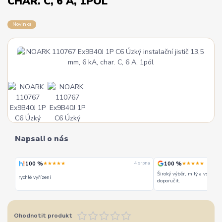
CHAR. C, 6 A, 1PÓL
Novinka
Napsali o nás
100 %
100 %
★★★★★
★★★★★
 srpna
4. srpna
Široký výběr, milý a vstřícn
rychlé vyřízení
doporučit.
Ohodnotit produkt