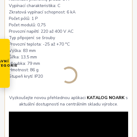
Vypínací charakteristika: C
Zkratová vypínací schopnost: 6 kA
Počet pólů: 1 P
Počet modulů: 0,75
Provozní napětí: 220 až 400 V AC
Typ připojení: se šrouby
Provozní teplota: -25 až +70 °C
Výška: 83 mm
Šířka: 13,5 mm
AVNÍ
Hloubka: 79 mm
TEGORIE
Hmotnost: 86 g
Stupeň krytí: IP20
Vyzkoušejte novou přehlednou aplikaci
KATALOG NOARK
s
aktuální dostupností na centrálním skladu výrobce.