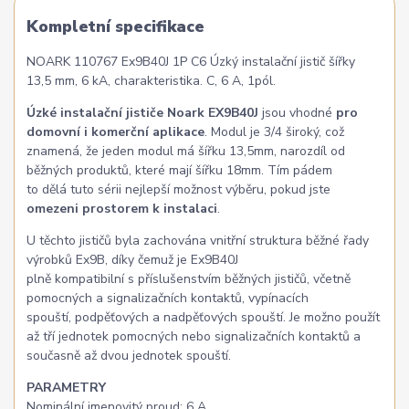
Kompletní specifikace
NOARK 110767 Ex9B40J 1P C6 Úzký instalační jistič šířky
13,5 mm, 6 kA, charakteristika. C, 6 A, 1pól.
Úzké instalační jističe Noark EX9B40J
jsou vhodné
pro
domovní i komerční aplikace
. Modul je 3/4 široký, což
znamená, že jeden modul má šířku 13,5mm, narozdíl od
běžných produktů, které mají šířku 18mm. Tím pádem
to dělá tuto sérii nejlepší možnost výběru, pokud jste
omezeni prostorem k instalaci
.
U těchto jističů byla zachována vnitřní struktura běžné řady
výrobků Ex9B, díky čemuž je Ex9B40J
plně kompatibilní s příslušenstvím běžných jističů, včetně
pomocných a signalizačních kontaktů, vypínacích
spouští, podpěťových a nadpěťových spouští. Je možno použít
až tří jednotek pomocných nebo signalizačních kontaktů a
současně až dvou jednotek spouští.
PARAMETRY
Nominální jmenovitý proud: 6 A