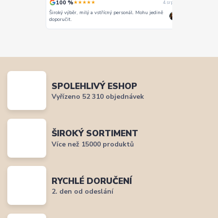
100 %
100 %
★★★★★
★
4. srpna
4. srpna
Široký výběr, milý a vstřícný personál. Mohu jedině
Vše super
doporučit.
SPOLEHLIVÝ ESHOP
Vyřízeno 52 310 objednávek
ŠIROKÝ SORTIMENT
Více než 15000 produktů
RYCHLÉ DORUČENÍ
2. den od odeslání