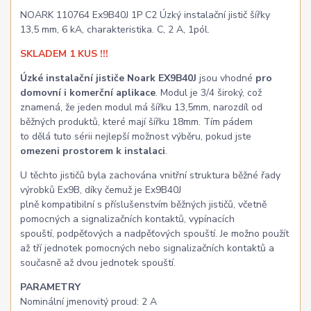
NOARK 110764 Ex9B40J 1P C2 Úzký instalační jistič šířky
13,5 mm, 6 kA, charakteristika. C, 2 A, 1pól.
SKLADEM 1 KUS !!!
Úzké instalační jističe Noark EX9B40J
jsou vhodné
pro
domovní i komerční aplikace
. Modul je 3/4 široký, což
znamená, že jeden modul má šířku 13,5mm, narozdíl od
běžných produktů, které mají šířku 18mm. Tím pádem
to dělá tuto sérii nejlepší možnost výběru, pokud jste
omezeni prostorem k instalaci
.
U těchto jističů byla zachována vnitřní struktura běžné řady
výrobků Ex9B, díky čemuž je Ex9B40J
plně kompatibilní s příslušenstvím běžných jističů, včetně
pomocných a signalizačních kontaktů, vypínacích
spouští, podpěťových a nadpěťových spouští. Je možno použít
až tří jednotek pomocných nebo signalizačních kontaktů a
současně až dvou jednotek spouští.
PARAMETRY
Nominální jmenovitý proud: 2 A