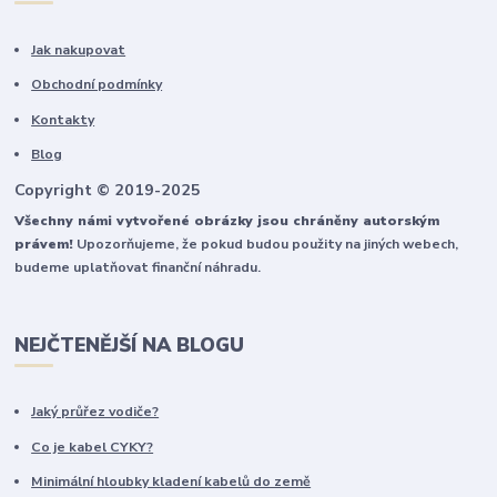
Jak nakupovat
Obchodní podmínky
Kontakty
Blog
Copyright © 2019-2025
Všechny námi vytvořené obrázky jsou chráněny autorským
právem!
Upozorňujeme, že pokud budou použity na jiných webech,
budeme uplatňovat finanční náhradu.
NEJČTENĚJŠÍ NA BLOGU
Jaký průřez vodiče?
Co je kabel CYKY?
Minimální hloubky kladení kabelů do země