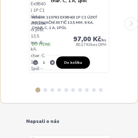
NOARK 110763 EX9B40J 1P C1 ÚZKÝ
NOARK 110765
INSTALAČNÍ JISTIČ 13,5 MM, 6 KA,
INSTALAČNÍ JI
CHAR. C, 1 A, 1PÓL
CHAR. C, 3 A,
97,00 Kč
/
ks
DO TÝDNE
DO TÝDNE
80,17 Kč
bez DPH
Do košíku
Napsali o nás