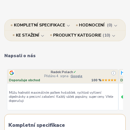
KOMPLETNÍ SPECIFIKACE
HODNOCENÍ
0
KE STAŽENÍ
PRODUKTY KATEGORIE
10
Napsali o nás
Radek Polach
✓
i
Přidáno 4. srpna
·
Google
Doporučuje obchod
100 %
★★★★★
Dopor
Můžu hodnotit maximálním počtem hvězdiček, rychlost vyřízení
objednávky a precizní zabalení. Každý sáček popsány, super ceny. Vřele
ryc
+
doporučuji
Kompletní specifikace