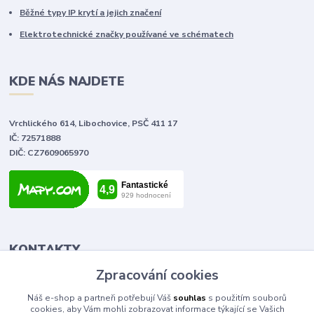
Běžné typy IP krytí a jejich značení
Elektrotechnické značky používané ve schématech
KDE NÁS NAJDETE
Vrchlického 614, Libochovice, PSČ 411 17
IČ: 72571888
DIČ: CZ7609065970
KONTAKTY
Zpracování cookies
Tomáš Vlček
Náš e-shop a partneři potřebují Váš
souhlas
s použitím souborů
+420 702 090 443
cookies, aby Vám mohli zobrazovat informace týkající se Vašich