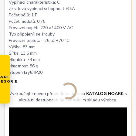
Vypínací charakteristika: C
Zkratová vypínací schopnost: 6 kA
Počet pólů: 1 P
Počet modulů: 0,75
Provozní napětí: 220 až 400 V AC
Typ připojení: se šrouby
Provozní teplota: -25 až +70 °C
Výška: 83 mm
Šířka: 13,5 mm
Hloubka: 79 mm
Hmotnost: 86 g
Stupeň krytí: IP20
AVNÍ
TEGORIE
Vyzkoušejte novou přehlednou aplikaci
KATALOG NOARK
s
aktuální dostupností na centrálním skladu výrobce.