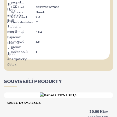
produktu:
EAN kód:
8592765107633
Výrobce:
Noark
Max.proud:
2 A
Charakteristika
C
zátěže:
Zkratový
6 kA
proud:
Svodový
AC
proud:
Počet pólů:
1
SOUVISEJÍCÍ PRODUKTY
KABEL CYKY-J 3X1,5
20,00 Kč
/
m
16,53 Kč
bez DPH