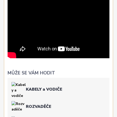
MŮŽE SE VÁM HODIT
KABELY a VODIČE
ROZVADĚČE