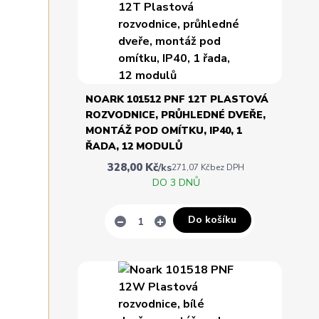
NOARK 101512 PNF 12T PLASTOVÁ
ROZVODNICE, PRŮHLEDNÉ DVEŘE,
MONTÁŽ POD OMÍTKU, IP40, 1
ŘADA, 12 MODULŮ
328,00 Kč
/
ks
271,07 Kč
bez DPH
DO 3 DNŮ
Do košíku