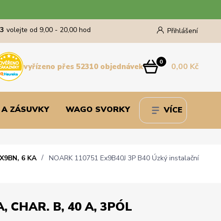
43
volejte od 9,00 - 20,00 hod
Přihlášení
0
0,00 Kč
vyřízeno přes 52310 objednávek
 A ZÁSUVKY
WAGO SVORKY
VÍCE
X9BN, 6 KA
NOARK 110751 Ex9B40J 3P B40 Úzký instalační
, CHAR. B, 40 A, 3PÓL