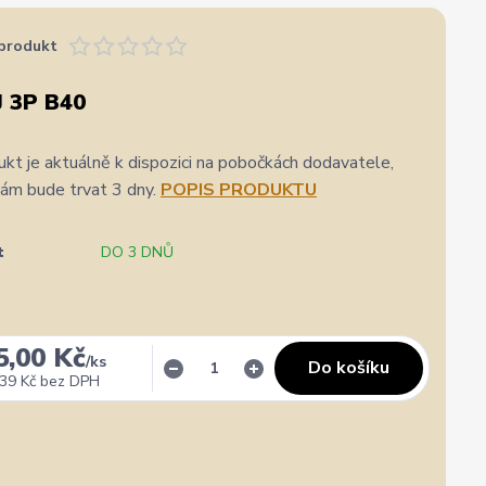
produkt
 3P B40
kt je aktuálně k dispozici na pobočkách dodavatele,
nám bude trvat 3 dny.
POPIS PRODUKTU
t
DO 3 DNŮ
5,00 Kč
/
ks
Do košíku
39 Kč
bez DPH