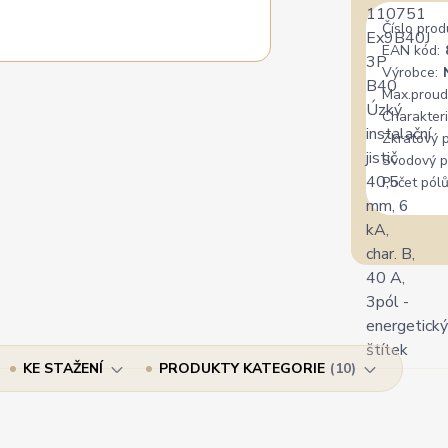
Číslo prod
EAN kód:
Výrobce:
Max.proud
Charakteri
Zkratový 
Svodový p
Počet pólů
KE STAŽENÍ
PRODUKTY KATEGORIE
10