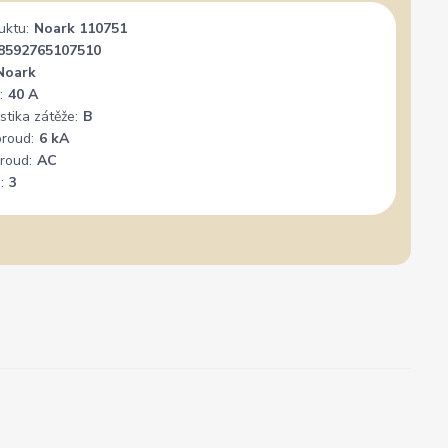
uktu:
Noark 110751
8592765107510
Noark
:
40 A
stika zátěže:
B
proud:
6 kA
roud:
AC
:
3