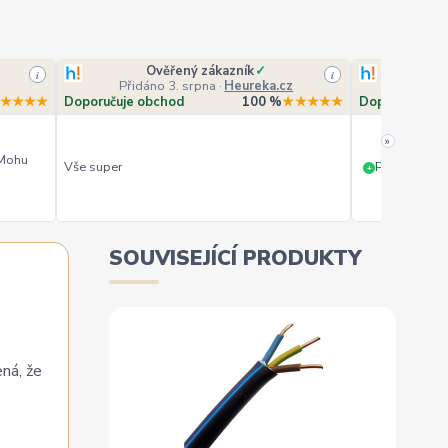
Ověřený zákazník
✓
O
i
i
Přidáno 3. srpna
·
Heureka.cz
Přidá
★★★★
Doporučuje obchod
100 %
★★★★★
Doporučuje o
»
 Mohu
Vše super
PERFEKTNÍ 
+
SOUVISEJÍCÍ PRODUKTY
ená, že