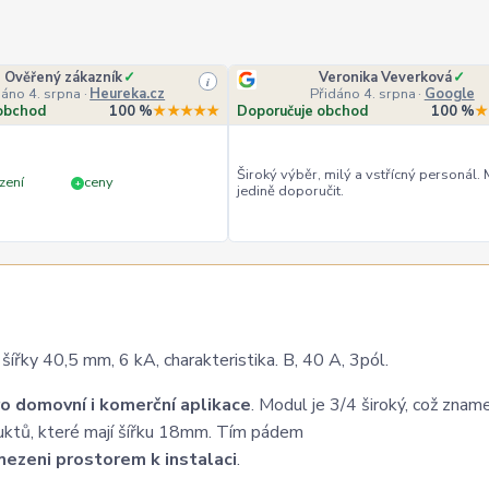
Ověřený zákazník
✓
Veronika Veverková
✓
i
dáno 4. srpna
·
Heureka.cz
Přidáno 4. srpna
·
Google
obchod
100 %
★★★★★
Doporučuje obchod
100 %
★
Široký výběr, milý a vstřícný personál.
zení
ceny
+
jedině doporučit.
ky 40,5 mm, 6 kA, charakteristika. B, 40 A, 3pól.
o domovní i komerční aplikace
. Modul je 3/4 široký, což znam
uktů, které mají šířku 18mm. Tím pádem
ezeni prostorem k instalaci
.