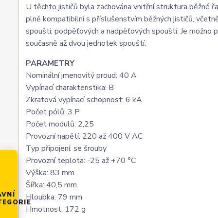
U těchto jističů byla zachována vnitřní struktura běžné
plně kompatibilní s příslušenstvím běžných jističů, včetn
spouští, podpěťových a nadpěťových spouští. Je možno po
současně až dvou jednotek spouští.
PARAMETRY
Nominální jmenovitý proud: 40 A
Vypínací charakteristika: B
Zkratová vypínací schopnost: 6 kA
Počet pólů: 3 P
Počet modulů: 2,25
Provozní napětí: 220 až 400 V AC
Typ připojení: se šrouby
Provozní teplota: -25 až +70 °C
Výška: 83 mm
Šířka: 40,5 mm
AVNÍ
Hloubka: 79 mm
TEGORIE
Hmotnost: 172 g