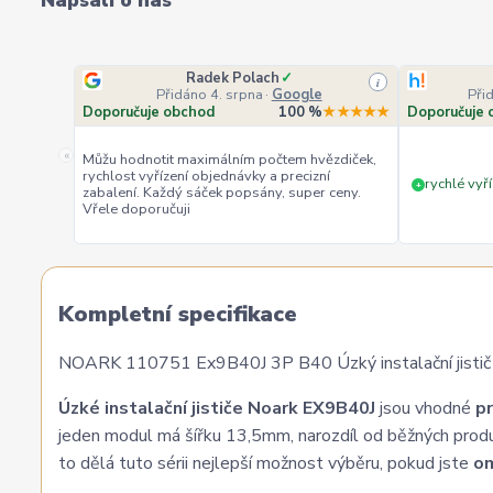
Napsali o nás
Radek Polach
✓
i
Přidáno 4. srpna
·
Google
Při
Doporučuje obchod
100 %
★★★★★
Doporučuje 
«
Můžu hodnotit maximálním počtem hvězdiček,
rychlost vyřízení objednávky a precizní
rychlé vyří
+
zabalení. Každý sáček popsány, super ceny.
Vřele doporučuji
Kompletní specifikace
NOARK 110751 Ex9B40J 3P B40 Úzký instalační jistič šíř
Úzké instalační jističe Noark EX9B40J
jsou vhodné
pr
jeden modul má šířku 13,5mm, narozdíl od běžných prod
to dělá tuto sérii nejlepší možnost výběru, pokud jste
om