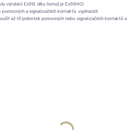
 řady výrobků Ex9B, díky čemuž je Ex9B40J
ě pomocných a signalizačních kontaktů, vypínacích
užít až tří jednotek pomocných nebo signalizačních kontaktů a