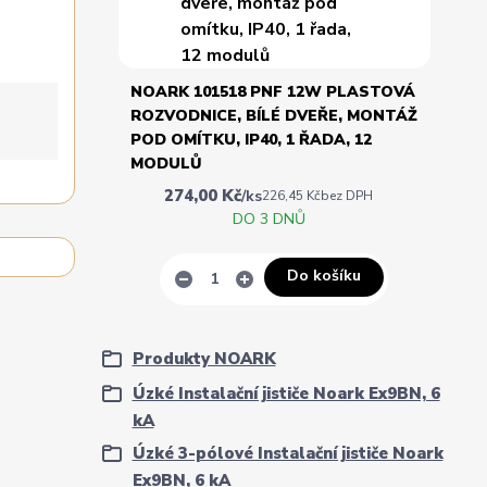
NOARK 101518 PNF 12W PLASTOVÁ
ROZVODNICE, BÍLÉ DVEŘE, MONTÁŽ
POD OMÍTKU, IP40, 1 ŘADA, 12
MODULŮ
274,00 Kč
/
ks
226,45 Kč
bez DPH
DO 3 DNŮ
Do košíku
Produkty NOARK
Úzké Instalační jističe Noark Ex9BN, 6
kA
Úzké 3-pólové Instalační jističe Noark
Ex9BN, 6 kA