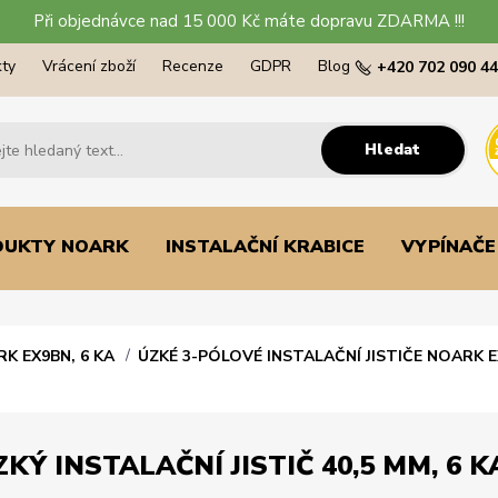
Při objednávce nad 15 000 Kč máte dopravu ZDARMA !!!
ty
Vrácení zboží
Recenze
GDPR
Blog
+420 702 090 4
Hledat
DUKTY NOARK
INSTALAČNÍ KRABICE
VYPÍNAČE
RK EX9BN, 6 KA
ÚZKÉ 3-PÓLOVÉ INSTALAČNÍ JISTIČE NOARK E
KÝ INSTALAČNÍ JISTIČ 40,5 MM, 6 KA