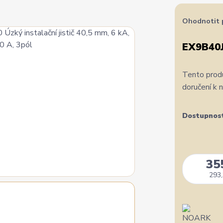
Ohodnotit 
EX9B40J
Tento produ
doručení k 
Dostupnos
35
293,