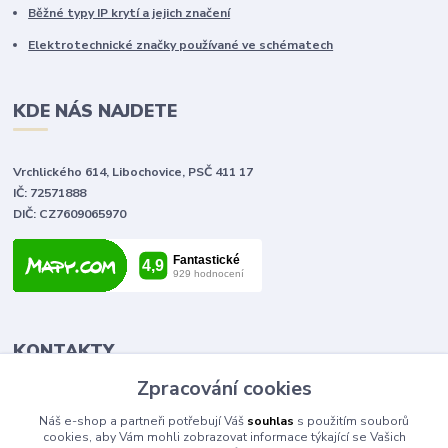
Běžné typy IP krytí a jejich značení
Elektrotechnické značky používané ve schématech
KDE NÁS NAJDETE
Vrchlického 614, Libochovice, PSČ 411 17
IČ: 72571888
DIČ: CZ7609065970
KONTAKTY
Zpracování cookies
Tomáš Vlček
Náš e-shop a partneři potřebují Váš
souhlas
s použitím souborů
+420 702 090 443
cookies, aby Vám mohli zobrazovat informace týkající se Vašich