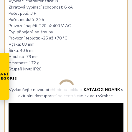
Vypínací charakteristika: B
Zkratová vypínací schopnost: 6 kA
Počet pólů: 3 P
Počet modulů: 2,25
Provozní napětí: 220 až 400 V AC
Typ připojení: se šrouby
Provozní teplota: -25 až +70 °C
Výška: 83 mm
Šířka: 40,5 mm
Hloubka: 79 mm
Hmotnost: 172 g
Stupeň krytí: IP20
AVNÍ
TEGORIE
Vyzkoušejte novou přehlednou aplikaci
KATALOG NOARK
s
aktuální dostupností na centrálním skladu výrobce.