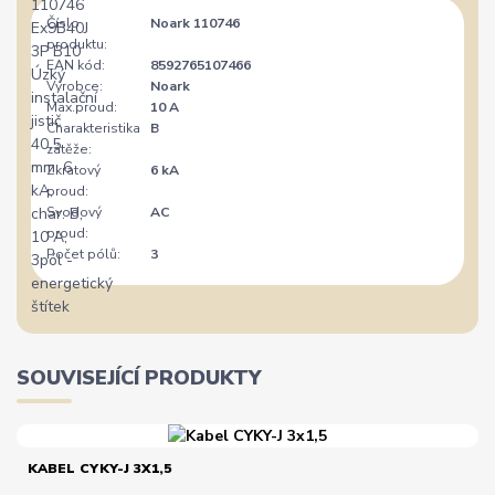
Číslo
Noark 110746
produktu:
EAN kód:
8592765107466
Výrobce:
Noark
Max.proud:
10 A
Charakteristika
B
zátěže:
Zkratový
6 kA
proud:
Svodový
AC
proud:
Počet pólů:
3
SOUVISEJÍCÍ PRODUKTY
KABEL CYKY-J 3X1,5