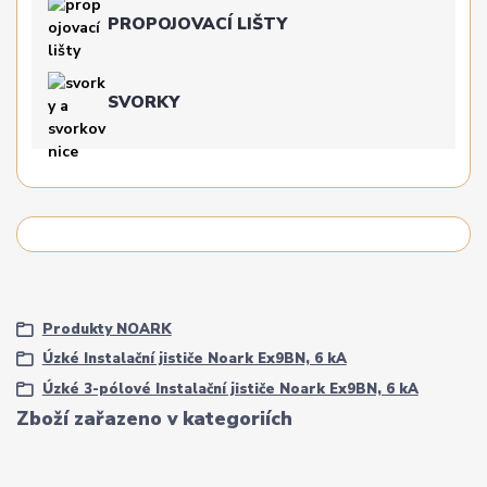
PROPOJOVACÍ LIŠTY
SVORKY
Produkty NOARK
Úzké Instalační jističe Noark Ex9BN, 6 kA
Úzké 3-pólové Instalační jističe Noark Ex9BN, 6 kA
Zboží zařazeno v kategoriích