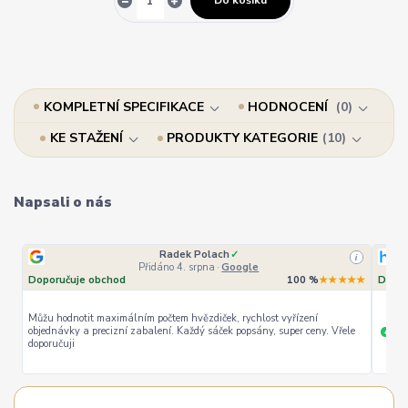
Do košíku
KOMPLETNÍ SPECIFIKACE
HODNOCENÍ
0
KE STAŽENÍ
PRODUKTY KATEGORIE
10
Napsali o nás
Radek Polach
✓
i
Přidáno 4. srpna
·
Google
Doporučuje obchod
100 %
★★★★★
Dopor
Můžu hodnotit maximálním počtem hvězdiček, rychlost vyřízení
objednávky a precizní zabalení. Každý sáček popsány, super ceny. Vřele
ryc
+
doporučuji