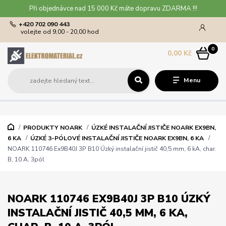
Při objednávce nad 15 000 Kč máte dopravu ZDARMA !!!
+420 702 090 443
volejte od 9,00 - 20,00 hod
0
0,00 Kč
Menu
PRODUKTY NOARK
ÚZKÉ INSTALAČNÍ JISTIČE NOARK EX9BN,
6 KA
ÚZKÉ 3-PÓLOVÉ INSTALAČNÍ JISTIČE NOARK EX9BN, 6 KA
NOARK 110746 Ex9B40J 3P B10 Úzký instalační jistič 40,5 mm, 6 kA, char.
B, 10 A, 3pól
NOARK 110746 EX9B40J 3P B10 ÚZKÝ
INSTALAČNÍ JISTIČ 40,5 MM, 6 KA,