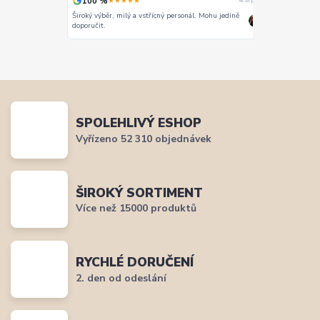
100 %
100 %
★★★★★
★
4. srpna
4. srpna
Široký výběr, milý a vstřícný personál. Mohu jedině
Vše super
doporučit.
SPOLEHLIVÝ ESHOP
Vyřízeno 52 310 objednávek
ŠIROKÝ SORTIMENT
Více než 15000 produktů
RYCHLÉ DORUČENÍ
2. den od odeslání