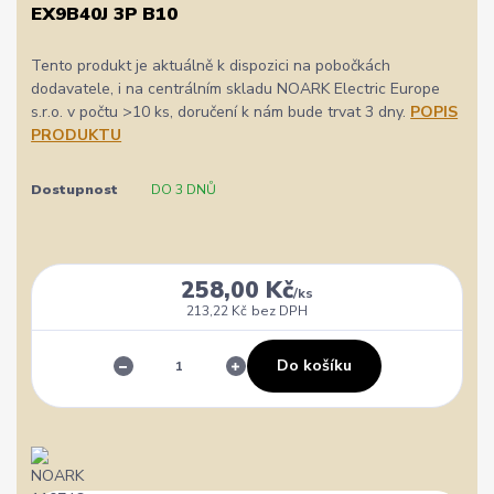
EX9B40J 3P B10
Tento produkt je aktuálně k dispozici na pobočkách
dodavatele, i na centrálním skladu NOARK Electric Europe
s.r.o. v počtu >10 ks, doručení k nám bude trvat 3 dny.
POPIS
PRODUKTU
Dostupnost
DO 3 DNŮ
258,00 Kč
/
ks
213,22 Kč
bez DPH
Do košíku