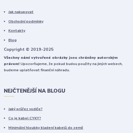
Jak nakupovat
Obchodní podmínky
Kontakty
Blog
Copyright © 2019-2025
Všechny námi vytvořené obrázky jsou chráněny autorským
právem!
Upozorňujeme, že pokud budou použity na jiných webech,
budeme uplatňovat finanční náhradu.
NEJČTENĚJŠÍ NA BLOGU
Jaký průřez vodiče?
Co je kabel CYKY?
Minimální hloubky kladení kabelů do země