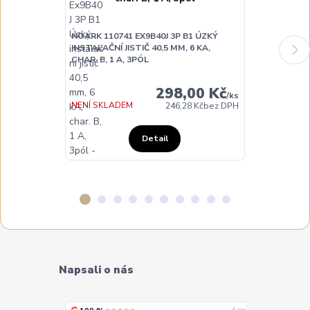
NOARK 110741 EX9B40J 3P B1 ÚZKÝ
NOARK 110742
INSTALAČNÍ JISTIČ 40,5 MM, 6 KA,
INSTALAČNÍ JI
CHAR. B, 1 A, 3PÓL
CHAR. B, 2 A,
298,00 Kč
/
ks
NENÍ SKLADEM
NA DOTAZ
246,28 Kč
bez DPH
Detail
Napsali o nás