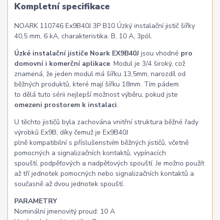
Kompletní specifikace
NOARK 110746 Ex9B40J 3P B10 Úzký instalační jistič šířky
40,5 mm, 6 kA, charakteristika. B, 10 A, 3pól.
Úzké instalační jističe Noark EX9B40J
jsou vhodné
pro
domovní i komerční aplikace
. Modul je 3/4 široký, což
znamená, že jeden modul má šířku 13,5mm, narozdíl od
běžných produktů, které mají šířku 18mm. Tím pádem
to dělá tuto sérii nejlepší možnost výběru, pokud jste
omezeni prostorem k instalaci
.
U těchto jističů byla zachována vnitřní struktura běžné řady
výrobků Ex9B, díky čemuž je Ex9B40J
plně kompatibilní s příslušenstvím běžných jističů, včetně
pomocných a signalizačních kontaktů, vypínacích
spouští, podpěťových a nadpěťových spouští. Je možno použít
až tří jednotek pomocných nebo signalizačních kontaktů a
současně až dvou jednotek spouští.
PARAMETRY
Nominální jmenovitý proud: 10 A