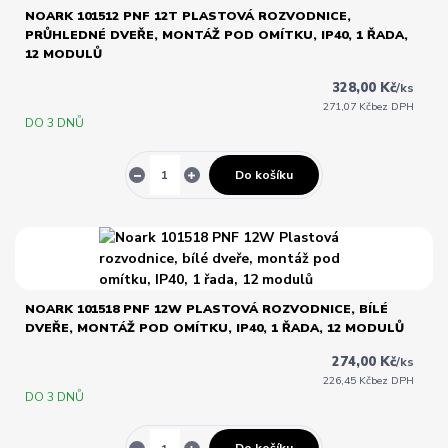
NOARK 101512 PNF 12T PLASTOVÁ ROZVODNICE,
PRŮHLEDNÉ DVEŘE, MONTÁŽ POD OMÍTKU, IP40, 1 ŘADA,
12 MODULŮ
328,00 Kč
/
ks
271,07 Kč
bez DPH
DO 3 DNŮ
Do košíku
NOARK 101518 PNF 12W PLASTOVÁ ROZVODNICE, BÍLÉ
DVEŘE, MONTÁŽ POD OMÍTKU, IP40, 1 ŘADA, 12 MODULŮ
274,00 Kč
/
ks
226,45 Kč
bez DPH
DO 3 DNŮ