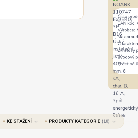
Číslo prod
EAN kód:
Výrobce:
Max.proud
Charakteri
Zkratový 
Svodový p
Počet pólů
KE STAŽENÍ
PRODUKTY KATEGORIE
10