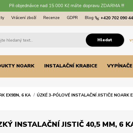
Při objednávce nad 15 000 Kč máte dopravu ZDARMA !!!
ty
Vrácení zboží
Recenze
GDPR
Blog
+420 702 090 4
Hledat
v
DUKTY NOARK
INSTALAČNÍ KRABICE
VYPÍNAČE
RK EX9BN, 6 KA
ÚZKÉ 3-PÓLOVÉ INSTALAČNÍ JISTIČE NOARK E
KÝ INSTALAČNÍ JISTIČ 40,5 MM, 6 KA