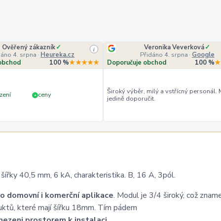
Ověřený zákazník
✓
Veronika Veverková
✓
i
dáno 4. srpna
·
Heureka.cz
Přidáno 4. srpna
·
Google
obchod
100 %
★★★★★
Doporučuje obchod
100 %
★
Široký výběr, milý a vstřícný personál.
zení
ceny
+
jedině doporučit.
ky 40,5 mm, 6 kA, charakteristika. B, 16 A, 3pól.
o domovní i komerční aplikace
. Modul je 3/4 široký, což znam
uktů, které mají šířku 18mm. Tím pádem
ezeni prostorem k instalaci
.