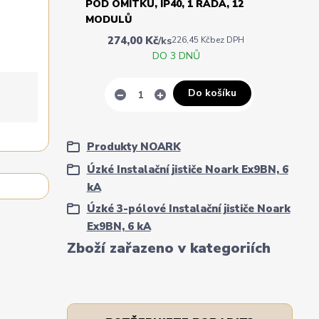
POD OMÍTKU, IP40, 1 ŘADA, 12
MODULŮ
274,00 Kč
/
ks
226,45 Kč
bez DPH
DO 3 DNŮ
Do košíku
Produkty NOARK
Úzké Instalační jističe Noark Ex9BN, 6
kA
Úzké 3-pólové Instalační jističe Noark
Ex9BN, 6 kA
Zboží zařazeno v kategoriích