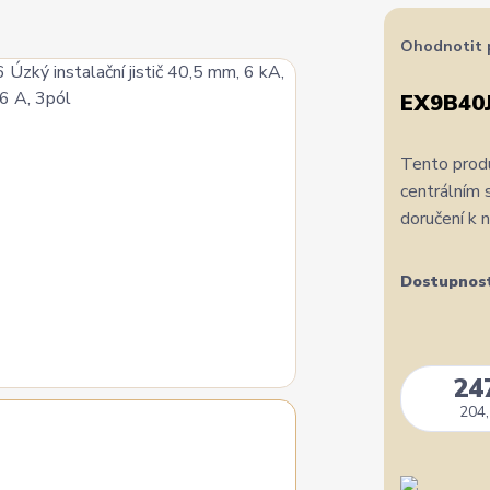
Ohodnotit 
EX9B40J
Tento produ
centrálním 
doručení k 
Dostupnos
24
204,