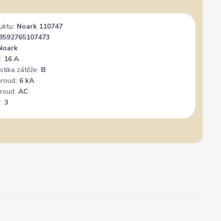
uktu:
Noark 110747
8592765107473
Noark
:
16 A
stika zátěže:
B
proud:
6 kA
roud:
AC
:
3