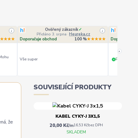
Ověřený zákazník
✓
O
i
i
Přidáno 3. srpna
·
Heureka.cz
Přidá
★★★★
Doporučuje obchod
100 %
★★★★★
Doporučuje o
»
 Mohu
Vše super
PERFEKTNÍ 
+
SOUVISEJÍCÍ PRODUKTY
KABEL CYKY-J 3X1,5
ená, že
20,00 Kč
/
m
16,53 Kč
bez DPH
SKLADEM