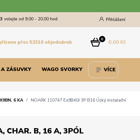
43
volejte od 9,00 - 20,00 hod
Přihlášení
0
0,00 Kč
yřízeno přes 52310 objednávek
 A ZÁSUVKY
WAGO SVORKY
VÍCE
X9BN, 6 KA
NOARK 110747 Ex9B40J 3P B16 Úzký instalační
, CHAR. B, 16 A, 3PÓL