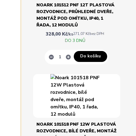
NOARK 101512 PNF 12T PLASTOVÁ
ROZVODNICE, PRŮHLEDNÉ DVEŘE,
MONTÁŽ POD OMÍTKU, IP40, 1
ŘADA, 12 MODULŮ
328,00 Kč
/
ks
271,07 Kč
bez DPH
DO 3 DNŮ
Do košíku
NOARK 101518 PNF 12W PLASTOVÁ
ROZVODNICE, BÍLÉ DVEŘE, MONTÁŽ