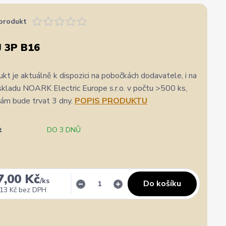
produkt
 3P B16
kt je aktuálně k dispozici na pobočkách dodavatele, i na
skladu NOARK Electric Europe s.r.o. v počtu >500 ks,
nám bude trvat 3 dny.
POPIS PRODUKTU
t
DO 3 DNŮ
7,00 Kč
/
ks
Do košíku
13 Kč
bez DPH