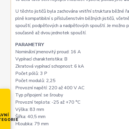
U těchto jističů byla zachována vnitřní struktura běžné
plně kompatibilní s příslušenstvím běžných jističů, včetn
spouští, podpěťových a nadpěťových spouští. Je možno po
současně až dvou jednotek spouští.
PARAMETRY
Nominální jmenovitý proud: 16 A
Vypínací charakteristika: B
Zkratová vypínací schopnost: 6 kA
Počet pólů: 3 P
Počet modulů: 2,25
Provozní napětí: 220 až 400 V AC
Typ připojení: se šrouby
Provozní teplota: -25 až +70 °C
Výška: 83 mm
AVNÍ
Šířka: 40,5 mm
TEGORIE
Hloubka: 79 mm