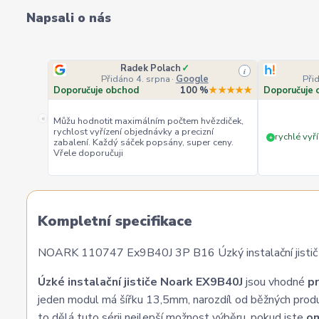
Napsali o nás
Radek Polach
✓
i
Přidáno 4. srpna
·
Google
Při
Doporučuje obchod
100 %
★★★★★
Doporučuje 
«
Můžu hodnotit maximálním počtem hvězdiček,
rychlost vyřízení objednávky a precizní
rychlé vyří
+
zabalení. Každý sáček popsány, super ceny.
Vřele doporučuji
Kompletní specifikace
NOARK 110747 Ex9B40J 3P B16 Úzký instalační jistič šíř
Úzké instalační jističe Noark EX9B40J
jsou vhodné
pr
jeden modul má šířku 13,5mm, narozdíl od běžných prod
to dělá tuto sérii nejlepší možnost výběru, pokud jste
om