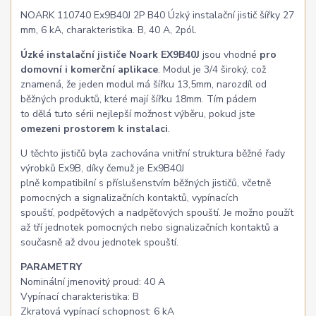
NOARK 110740 Ex9B40J 2P B40 Úzký instalační jistič šířky 27
mm, 6 kA, charakteristika. B, 40 A, 2pól.
Úzké instalační jističe Noark EX9B40J
jsou vhodné
pro
domovní i komerční aplikace
. Modul je 3/4 široký, což
znamená, že jeden modul má šířku 13,5mm, narozdíl od
běžných produktů, které mají šířku 18mm. Tím pádem
to dělá tuto sérii nejlepší možnost výběru, pokud jste
omezeni prostorem k instalaci
.
U těchto jističů byla zachována vnitřní struktura běžné řady
výrobků Ex9B, díky čemuž je Ex9B40J
plně kompatibilní s příslušenstvím běžných jističů, včetně
pomocných a signalizačních kontaktů, vypínacích
spouští, podpěťových a nadpěťových spouští. Je možno použít
až tří jednotek pomocných nebo signalizačních kontaktů a
současně až dvou jednotek spouští.
PARAMETRY
Nominální jmenovitý proud: 40 A
Vypínací charakteristika: B
Zkratová vypínací schopnost: 6 kA