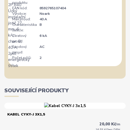
produktu:
EAN kód:
8592765107404
Výrobce:
Noark
Max.proud:
40 A
Charakteristika
B
zátěže:
Zkratový
6 kA
proud:
Svodový
AC
proud:
Počet pólů:
2
SOUVISEJÍCÍ PRODUKTY
KABEL CYKY-J 3X1,5
20,00 Kč
/
m
16,53 Kč
bez DPH