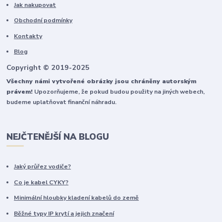
Jak nakupovat
Obchodní podmínky
Kontakty
Blog
Copyright © 2019-2025
Všechny námi vytvořené obrázky jsou chráněny autorským
právem!
Upozorňujeme, že pokud budou použity na jiných webech,
budeme uplatňovat finanční náhradu.
NEJČTENĚJŠÍ NA BLOGU
Jaký průřez vodiče?
Co je kabel CYKY?
Minimální hloubky kladení kabelů do země
Běžné typy IP krytí a jejich značení