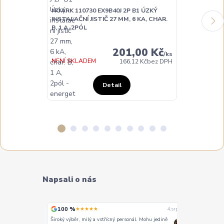
NOARK 110730 EX9B40J 2P B1 ÚZKÝ
NOARK 110731
INSTALAČNÍ JISTIČ 27 MM, 6 KA, CHAR.
INSTALAČNÍ JI
B, 1 A, 2PÓL
B, 2 A, 2PÓL
201,00 Kč
/
ks
NENÍ SKLADEM
NENÍ SKLADE
166,12 Kč
bez DPH
Detail
Napsali o nás
100 %
100 %
★★★★★
★
4. srpna
4. srpna
Široký výběr, milý a vstřícný personál. Mohu jedině
Vše super