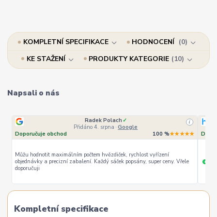
KOMPLETNÍ SPECIFIKACE
HODNOCENÍ
0
KE STAŽENÍ
PRODUKTY KATEGORIE
10
Napsali o nás
Ověřený zákazník
✓
i
i
Přidáno 4. srpna
·
Heureka.cz
★★
Doporučuje obchod
100 %
★★★★★
Dopor
le
rychlé vyřízení
ceny
Široký
+
+
Kompletní specifikace