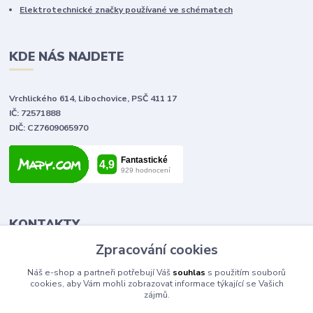
Elektrotechnické značky používané ve schématech
KDE NÁS NAJDETE
Vrchlického 614, Libochovice, PSČ 411 17
IČ: 72571888
DIČ: CZ7609065970
KONTAKTY
Zpracování cookies
Tomáš Vlček
Náš e-shop a partneři potřebují Váš
souhlas
s použitím souborů
+420 702 090 443
cookies, aby Vám mohli zobrazovat informace týkající se Vašich
volejte od 9,00 - 20,00 hod
zájmů.