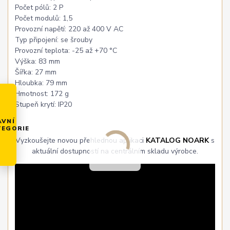
Počet pólů: 2 P
Počet modulů: 1,5
Provozní napětí: 220 až 400 V AC
Typ připojení: se šrouby
Provozní teplota: -25 až +70 °C
Výška: 83 mm
Šířka: 27 mm
Hloubka: 79 mm
Hmotnost: 172 g
Stupeň krytí: IP20
AVNÍ
TEGORIE
Vyzkoušejte novou přehlednou aplikaci
KATALOG NOARK
s
aktuální dostupností na centrálním skladu výrobce.